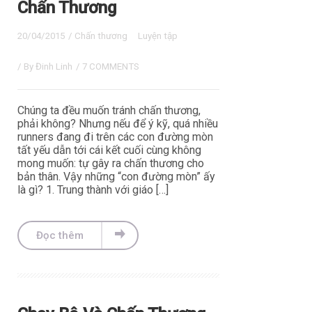
Chấn Thương
20/04/2015
/
Chấn thương
Luyện tập
/ By
Đinh Linh
/
7 COMMENTS
Chúng ta đều muốn tránh chấn thương,
phải không? Nhưng nếu để ý kỹ, quá nhiều
runners đang đi trên các con đường mòn
tất yếu dẫn tới cái kết cuối cùng không
mong muốn: tự gây ra chấn thương cho
bản thân. Vậy những “con đường mòn” ấy
là gì? 1. Trung thành với giáo […]
Đọc thêm