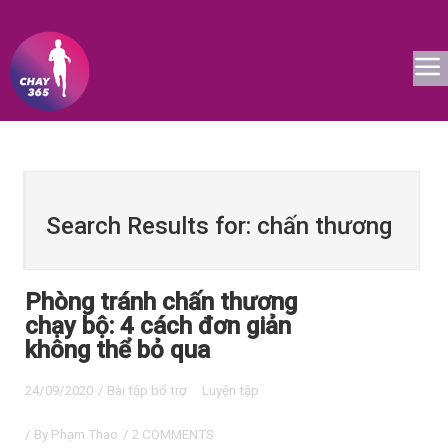
Search Results for: chấn thương
Phòng tránh chấn thương
chạy bộ: 4 cách đơn giản
không thể bỏ qua
24/09/2020
/
Bài tập bổ trợ
Luyện tập
/ By
Phạm Thao
/
2 COMMENTS