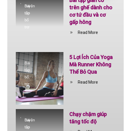
Bài tập giãn cơ
,
Bài
Luyện
trên ghế dành cho
tập
tập
cơ tứ đầu và cơ
bổ
gấp hông
trợ
Read More
5 Lợi Ích Của Yoga
Bài
Mà Runner Không
tập
Thể Bỏ Qua
bổ
Read More
trợ
Chạy chậm giúp
,
Bài
Luyện
tăng tốc độ
tập
tập