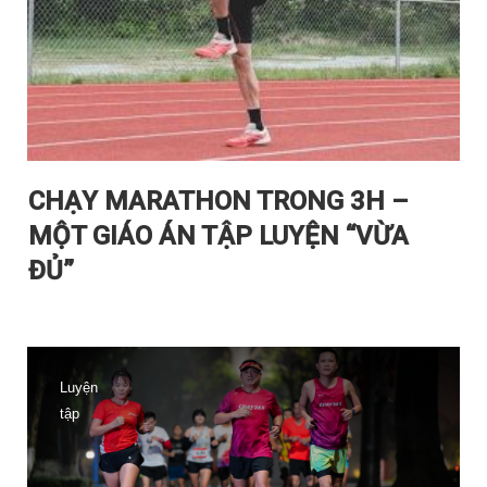
CHẠY MARATHON TRONG 3H –
MỘT GIÁO ÁN TẬP LUYỆN “VỪA
ĐỦ”
Luyện
tập