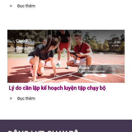
Đọc thêm
,
Chay365
Luyện
Coaching
tập
Lý do cần lập kế hoạch luyện tập chạy bộ
Đọc thêm