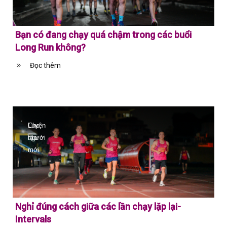
Bạn có đang chạy quá chậm trong các buổi
Long Run không?
Đọc thêm
,
Cho
Luyện
người
tập
mới
Nghỉ đúng cách giữa các lần chạy lặp lại-
Intervals