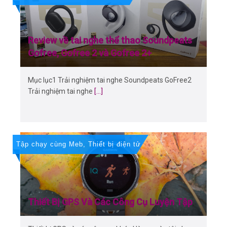
Review về tai nghe thể thao Soundpeats
Gofree, Gofree 2 và Gofree 2+
Mục lục1 Trải nghiệm tai nghe Soundpeats GoFree2
Trải nghiệm tai nghe
[...]
Tập chạy cùng Meb
,
Thiết bị điện tử
Thiết Bị GPS Và Các Công Cụ Luyện Tập