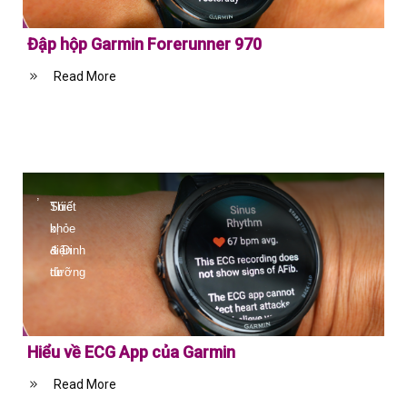
Đập hộp Garmin Forerunner 970
​Read More
,
Sức
Thiết
khỏe
bị
& Dinh
điện
dưỡng
tử
Hiểu về ECG App của Garmin
​Read More