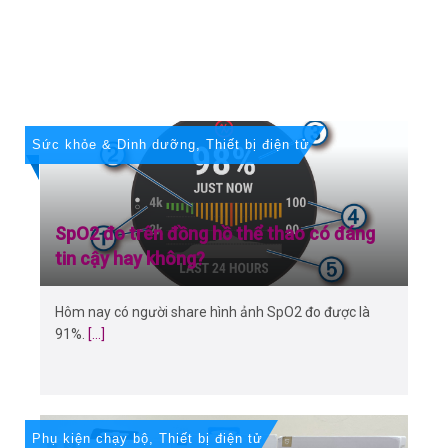
Sức khỏe & Dinh dưỡng
,
Thiết bị điện tử
SpO2 đo trên đồng hồ thể thao có đáng
tin cậy hay không?
Hôm nay có người share hình ảnh SpO2 đo được là
91%.
[...]
Phụ kiện chạy bộ
,
Thiết bị điện tử