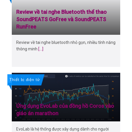
Review về tai nghe Bluetooth thể thao
SoundPEATS GoFree và SoundPEATS
RunFree
Review về tai nghe bluetooth nhỏ gọn, nhiều tính năng
thông minh
[...]
Thiết bị điện tử
Ứng dụng EvoLab của đồng hồ Coros vào
giáo án marathon
EvoLab là hệ thống được xây dựng dành cho người