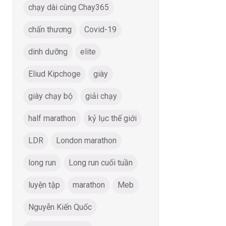
chạy dài cùng Chay365
chấn thương
Covid-19
dinh dưỡng
elite
Eliud Kipchoge
giày
giày chạy bộ
giải chạy
half marathon
kỷ lục thế giới
LDR
London marathon
long run
Long run cuối tuần
luyện tập
marathon
Meb
Nguyễn Kiến Quốc