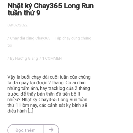
Nhật ký Chay365 Long Run
tuần thứ 9
09/07/2022
/
Chạy dài cùng Chay365
Tập chạy cùng chúng
tôi
/ By
Hương Giang
/
1 COMMENT
Vậy là buổi chạy dài cuối tuần của chúng
ta đã quay lại được 2 tháng. Có ai nhìn
những tấm ảnh, hay tracklog của 2 tháng
trước, để thấy bản thân đã tiến bộ ít
nhiều? Nhật ký Chay365 Long Run tuần
thứ 1 Hôm nay, các cảnh sát kỵ binh sẽ
diễu hành […]
Đọc thêm