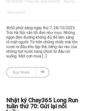
28/10/2023
/
Chạy dài cùng Chay365
Nhật ký
/ By
LongWin
4h50 phút sáng ngày thứ 7, 28/10/2023.
Trời Hà Nội vẫn tối đen như mực. Những
ngọn đèn đường không đủ để làm sáng
rõ mặt người. Từ trên những chiếc mái tôn
vươn ra đầu khu tập thể, tiếng rào rào của
những hạt nước nặng chịch từ đâu rơi
xuống. Một cơn mưa […]
Đọc thêm
Nhật ký Chay365 Long Run
tuần thứ 70: Gửi lại nỗi