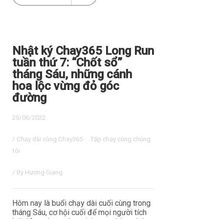
Nhật ký Chay365 Long Run
tuần thứ 7: “Chốt sổ”
tháng Sáu, những cánh
hoa lộc vừng đỏ góc
đường
25/06/2022
/
Chạy dài cùng Chay365
Tập chạy cùng chúng
tôi
/ By
Hương Giang
Hôm nay là buổi chạy dài cuối cùng trong
tháng Sáu, cơ hội cuối để mọi người tích