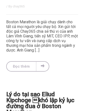
/ By
chay365
Boston Marathon là giải chạy dành cho
tất cả mọi người yêu chạy bộ. Xin gửi tới
độc giả Chay365 chia sẻ thú vị của anh
Lâm Vĩnh Giang, tiến sỹ MIT, CEO IPP, một
công ty tư vấn và cung cấp dịch vụ
thương mại hóa sản phẩm trong ngành y
dược. Anh Giang […]
Đọc thêm
Lý do tại sao Eliud
Kipchoge khó lập kỷ lục
đường đua ở Boston