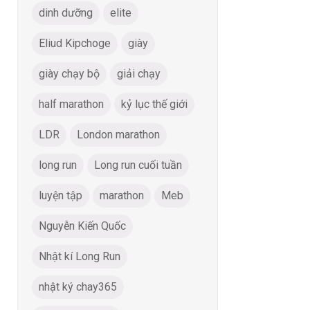
dinh dưỡng
elite
Eliud Kipchoge
giày
giày chạy bộ
giải chạy
half marathon
kỷ lục thế giới
LDR
London marathon
long run
Long run cuối tuần
luyện tập
marathon
Meb
Nguyễn Kiến Quốc
Nhật kí Long Run
nhật ký chay365