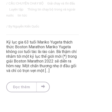
/
CÂU CHUYỆN CHẠY BỘ
Giải chạy và thi đấu
Luyện tập
Thông tin chạy bộ trong và ngoài
nước
tin tức
/ By
Nguyễn Kiến Quốc
Kỷ lục gia 63 tuổi Mariko Yugeta thách
thức Boston Marathon Mariko Yugeta
không coi tuổi tác là rào cản. Bà thậm chí
nhắm tới một kỷ lục thế giới mới (*) trong
giải Boston Marathon 2022 sẽ diễn ra
hôm nay. Một chấn thương nhẹ ở đầu gối
và chỉ có trọn vẹn một […]
Đọc thêm