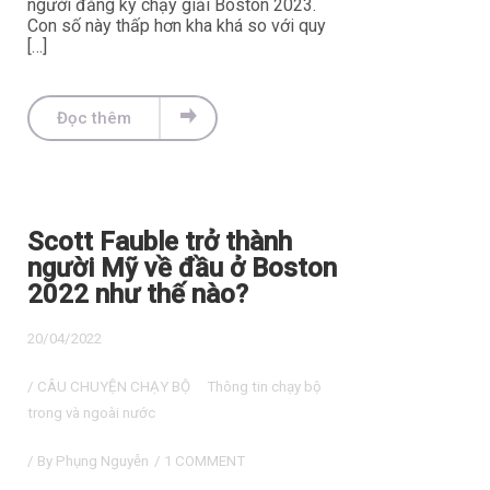
người đăng ký chạy giải Boston 2023.
Con số này thấp hơn kha khá so với quy
[…]
Đọc thêm
Scott Fauble trở thành
người Mỹ về đầu ở Boston
2022 như thế nào?
20/04/2022
/
CÂU CHUYỆN CHẠY BỘ
Thông tin chạy bộ
trong và ngoài nước
/ By
Phụng Nguyễn
/
1 COMMENT