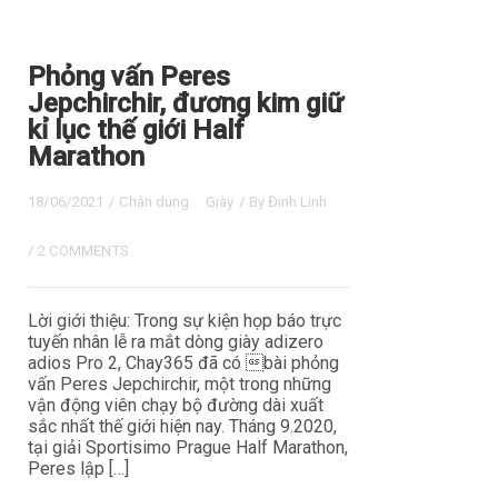
Phỏng vấn Peres
Jepchirchir, đương kim giữ
kỉ lục thế giới Half
Marathon
18/06/2021
/
Chân dung
Giày
/ By
Đinh Linh
/
2 COMMENTS
Lời giới thiệu: Trong sự kiện họp báo trực
tuyến nhân lễ ra mắt dòng giày adizero
adios Pro 2, Chay365 đã có bài phỏng
vấn Peres Jepchirchir, một trong những
vận động viên chạy bộ đường dài xuất
sắc nhất thế giới hiện nay. Tháng 9.2020,
tại giải Sportisimo Prague Half Marathon,
Peres lập […]