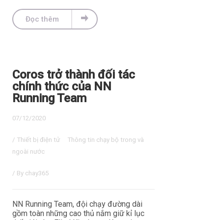
Đọc thêm
Coros trở thành đối tác
chính thức của NN
Running Team
07/12/2020
/
Thiết bị điện tử
Thông tin chạy bộ trong và
ngoài nước
/ By
chay365
NN Running Team, đội chạy đường dài
gồm toàn những cao thủ nắm giữ kỉ lục