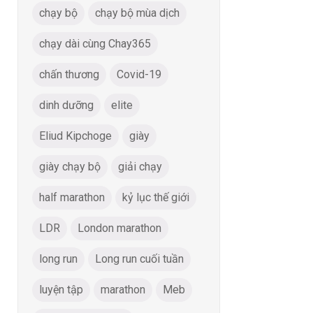
chạy bộ
chạy bộ mùa dịch
chạy dài cùng Chay365
chấn thương
Covid-19
dinh dưỡng
elite
Eliud Kipchoge
giày
giày chạy bộ
giải chạy
half marathon
kỷ lục thế giới
LDR
London marathon
long run
Long run cuối tuần
luyện tập
marathon
Meb