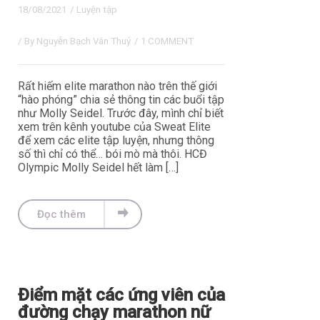
18/08/2021
/
Luyện tập
/ By
Nguyễn Bạch Vân Thuỷ
/
1 COMMENT
Rất hiếm elite marathon nào trên thế giới
“hào phóng” chia sẻ thông tin các buổi tập
như Molly Seidel. Trước đây, mình chỉ biết
xem trên kênh youtube của Sweat Elite
để xem các elite tập luyện, nhưng thông
số thì chỉ có thể… bói mò mà thôi. HCĐ
Olympic Molly Seidel hết làm […]
Đọc thêm
Điểm mặt các ứng viên của
đường chạy marathon nữ