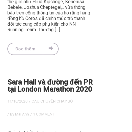
thế giới như Eliud Kipchoge, Kenenisa
Bekele, Joshua Cheptegei,.. vừa thông
báo trên cổng thông tin của họ rằng hãng
đồng hồ Coros đã chính thức trở thành
đối tác cung cấp phụ kiện cho NN
Running Team. Thương […]
Đọc thêm
Sara Hall và đường đến PR
tại London Marathon 2020
11/10/2020
/
CÂU CHUYỆN CHẠY BỘ
/ By
Mai Anh
/
1 COMMENT