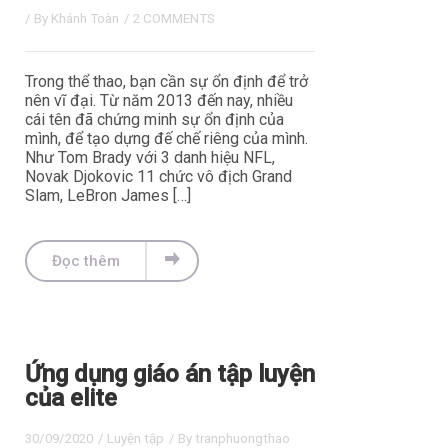
/ By
Khánh Toàn
/
2 COMMENTS
Trong thể thao, bạn cần sự ổn định để trở
nên vĩ đại. Từ năm 2013 đến nay, nhiều
cái tên đã chứng minh sự ổn định của
mình, để tạo dựng đế chế riêng của mình.
Như Tom Brady với 3 danh hiệu NFL,
Novak Djokovic 11 chức vô địch Grand
Slam, LeBron James […]
Đọc thêm
Ứng dụng giáo án tập luyện
của elite
30/09/2020
/
Luyện tập
/ By
tranphuongthao