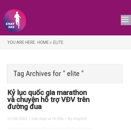
YOU ARE HERE:
HOME »
ELITE
Tag Archives for " elite "
Kỷ lục quốc gia marathon
và chuyện hỗ trợ VĐV trên
đường đua
31/03/2022
/
Giải chạy và thi đấu
/ By
chay365