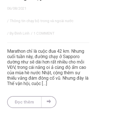
06/08/2021
/
Thông tin chạy bộ trong và ngoài nước
/ By
Đinh Linh
/
1 COMMENT
Marathon chỉ là cuộc đua 42 km. Nhưng
cuối tuần này, đường chạy ở Sapporo
dường như sẽ dài hơn rất nhiều cho mỗi
VĐV, trong cái nắng oi ả cùng độ ẩm cao
của mùa hè nước Nhật, cộng thêm sự
thiếu vắng đám đông cổ vũ. Nhưng đây là
Thế vận hội, cuộc […]
Đọc thêm