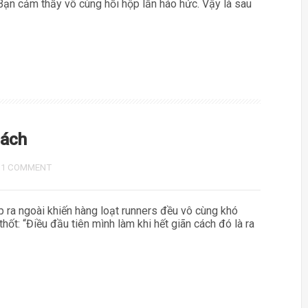
 Bạn cảm thấy vô cùng hồi hộp lẫn háo hức. Vậy là sau
cách
/
1 COMMENT
 ra ngoài khiến hàng loạt runners đều vô cùng khó
thốt: “Điều đầu tiên mình làm khi hết giãn cách đó là ra