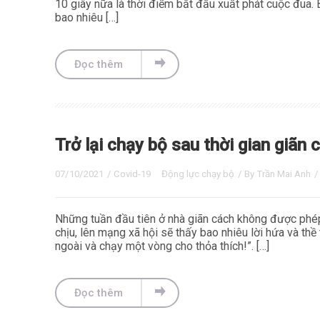
10 giây nữa là thời điểm bắt đầu xuất phát cuộc đua.
bao nhiêu […]
Đọc thêm
Trở lại chạy bộ sau thời gian giãn 
07/10/2021
/
Covid-19
Động lực chạy bộ
/ By
Trần Mai Anh
Những tuần đầu tiên ở nhà giãn cách không được phép
chịu, lên mạng xã hội sẽ thấy bao nhiêu lời hứa và thề 
ngoài và chạy một vòng cho thỏa thích!”. […]
Đọc thêm