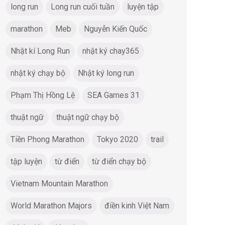
long run
Long run cuối tuần
luyện tập
marathon
Meb
Nguyễn Kiến Quốc
Nhật kí Long Run
nhật ký chay365
nhật ký chạy bộ
Nhật ký long run
Phạm Thị Hồng Lệ
SEA Games 31
thuật ngữ
thuật ngữ chạy bộ
Tiền Phong Marathon
Tokyo 2020
trail
tập luyện
từ điển
từ điển chạy bộ
Vietnam Mountain Marathon
World Marathon Majors
điền kinh Việt Nam