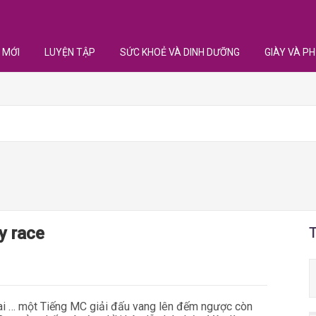
 MỚI
LUYỆN TẬP
SỨC KHOẺ VÀ DINH DƯỠNG
GIÀY VÀ PH
y race
ai … một Tiếng MC giải đấu vang lên đếm ngược còn