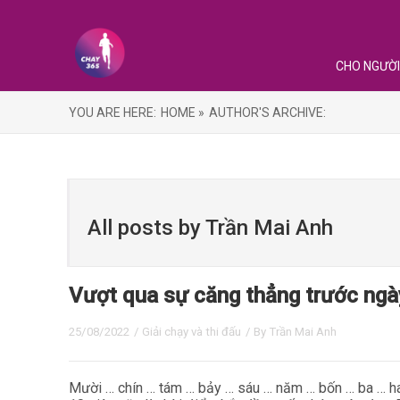
CHO NGƯỜI
YOU ARE HERE:
HOME »
AUTHOR'S ARCHIVE:
All posts by Trần Mai Anh
Vượt qua sự căng thẳng trước ngà
25/08/2022
/
Giải chạy và thi đấu
/ By
Trần Mai Anh
Mười … chín … tám … bảy … sáu … năm … bốn … ba … h