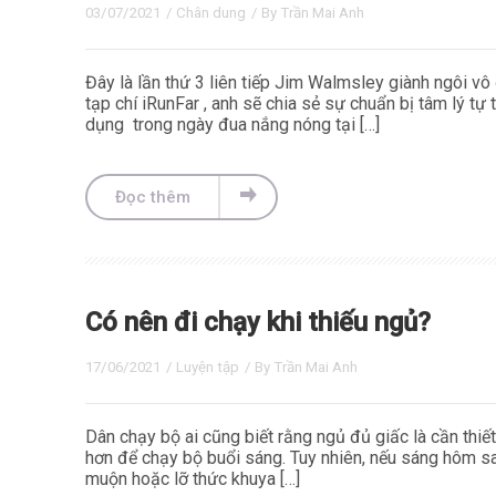
03/07/2021
/
Chân dung
/ By
Trần Mai Anh
Đây là lần thứ 3 liên tiếp Jim Walmsley giành ngôi vô
tạp chí iRunFar , anh sẽ chia sẻ sự chuẩn bị tâm lý t
dụng trong ngày đua nắng nóng tại […]
Đọc thêm
Có nên đi chạy khi thiếu ngủ?
17/06/2021
/
Luyện tập
/ By
Trần Mai Anh
Dân chạy bộ ai cũng biết rằng ngủ đủ giấc là cần thiế
hơn để chạy bộ buổi sáng. Tuy nhiên, nếu sáng hôm sa
muộn hoặc lỡ thức khuya […]