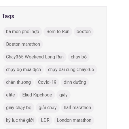
Tags
ba môn phối hợp
Born to Run
boston
Boston marathon
Chay365 Weekend Long Run
chạy bộ
chạy bộ mùa dịch
chạy dài cùng Chay365
chấn thương
Covid-19
dinh dưỡng
elite
Eliud Kipchoge
giày
giày chạy bộ
giải chạy
half marathon
kỷ lục thế giới
LDR
London marathon