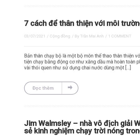
7 cách để thân thiện với môi trườn
03/07/2021
/
Cộng đồng
/ By
Trần Mai Anh
/
1 COMMENT
Bản thân chạy bộ là một bộ môn thể thao thân thiện 
tiện chạy bằng động cơ như xăng dầu mà hoàn toàn ph
vài thói quen như sử dụng chai nước dùng một […]
Đọc thêm
Jim Walmsley – nhà vô địch giải 
sẻ kinh nghiệm chạy trời nóng tro