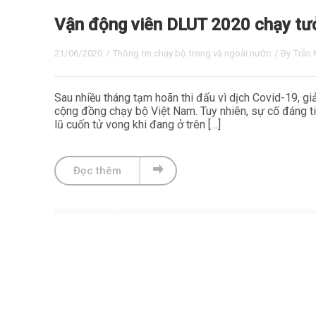
Vận động viên DLUT 2020 chạy tưở
21/06/2020
/
Thông tin chạy bộ trong và ngoài nước
/ By
Trần 
Sau nhiều tháng tạm hoãn thi đấu vì dịch Covid-19, giả
cộng đồng chạy bộ Việt Nam. Tuy nhiên, sự cố đáng ti
lũ cuốn tử vong khi đang ở trên […]
Đọc thêm