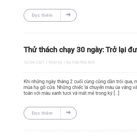
Đọc thêm
Thử thách chạy 30 ngày: Trở lại đ
12/04/2021
/
Nhật ký
/ By
Trần Mai Anh
Khi những ngày tháng 2 cuối cùng cũng dần trôi qua,
mùa hạ gõ cửa. Những chiếc lá chuyển màu úa vàng và
toàn với màu xanh tươi và mát mẻ trong ký […]
Đọc thêm