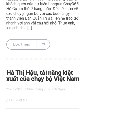
khách quen của sự kiện Longrun Chay365
Hồ Gươm thứ 7 hàng tuần. Để hiểu hơn về
câu chuyện gắn bó với các buổi chạy,
thành viên Ban Quản Trị đã liên hệ trao đổi
nhanh với anh vài câu hỏi nhỏ. Thưa anh,
xin anh chia […]
Đọc thêm
Hà Thị Hậu, tài năng kiệt
xuất của chạy bộ Việt Nam
25/05/2023
/
Chân dung
/ By
Bích Ngọc
/
1 COMMENT