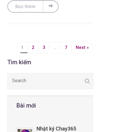
Đọc thêm
1
2
3
…
7
Next »
Tìm kiếm
Bài mới
Nhật ký Chay365