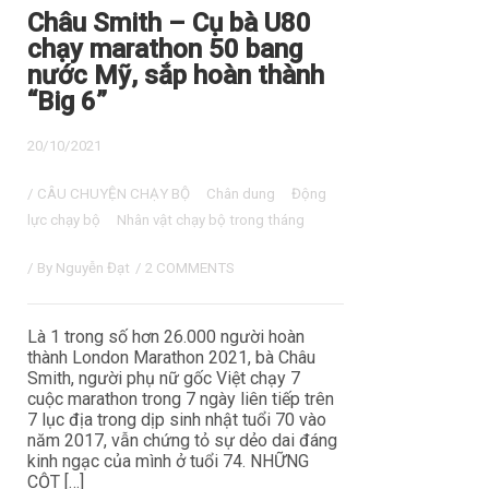
Châu Smith – Cụ bà U80
chạy marathon 50 bang
nước Mỹ, sắp hoàn thành
“Big 6”
20/10/2021
/
CÂU CHUYỆN CHẠY BỘ
Chân dung
Động
lực chạy bộ
Nhân vật chạy bộ trong tháng
/ By
Nguyễn Đạt
/
2 COMMENTS
Là 1 trong số hơn 26.000 người hoàn
thành London Marathon 2021, bà Châu
Smith, người phụ nữ gốc Việt chạy 7
cuộc marathon trong 7 ngày liên tiếp trên
7 lục địa trong dịp sinh nhật tuổi 70 vào
năm 2017, vẫn chứng tỏ sự dẻo dai đáng
kinh ngạc của mình ở tuổi 74. NHỮNG
CỘT […]