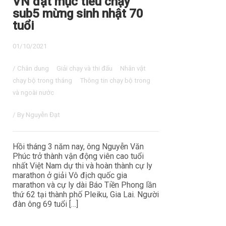
VN đặt mục tiêu chạy
sub5 mừng sinh nhật 70
tuổi
01/10/2021
/
Chân dung
Giải chạy và thi đấu
Nhân vật
chạy bộ trong tháng
Thông tin chạy bộ trong
và ngoài nước
/ By
Nguyễn Đạt
Hồi tháng 3 năm nay, ông Nguyễn Văn
Phúc trở thành vận động viên cao tuổi
nhất Việt Nam dự thi và hoàn thành cự ly
marathon ở giải Vô địch quốc gia
marathon và cự ly dài Báo Tiền Phong lần
thứ 62 tại thành phố Pleiku, Gia Lai. Người
đàn ông 69 tuổi […]