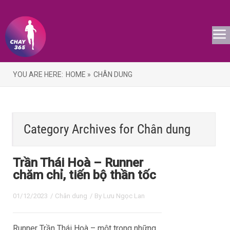
YOU ARE HERE:
HOME »
CHÂN DUNG
Category Archives for
Chân dung
Trần Thái Hoà – Runner
chăm chỉ, tiến bộ thần tốc
01/12/2023
/
Chân dung
/ By
Lưu Ngọc Lan
Runner Trần Thái Hoà – một trong những