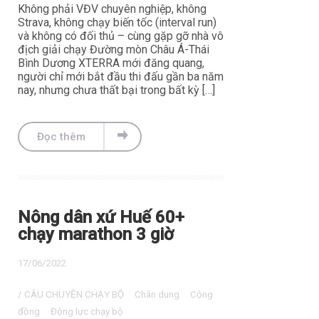
Không phải VĐV chuyên nghiệp, không
Strava, không chạy biến tốc (interval run)
và không có đối thủ – cùng gặp gỡ nhà vô
địch giải chạy Đường mòn Châu Á-Thái
Bình Dương XTERRA mới đăng quang,
người chỉ mới bắt đầu thi đấu gần ba năm
nay, nhưng chưa thất bại trong bất kỳ […]
Đọc thêm
Nông dân xứ Huế 60+
chạy marathon 3 giờ
17/06/2022
/
CÂU CHUYỆN CHẠY BỘ
Chân dung
Cộng
đồng
Động lực chạy bộ