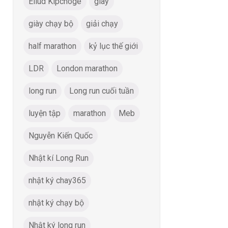
Eliud Kipchoge
giày
giày chạy bộ
giải chạy
half marathon
kỷ lục thế giới
LDR
London marathon
long run
Long run cuối tuần
luyện tập
marathon
Meb
Nguyễn Kiến Quốc
Nhật kí Long Run
nhật ký chay365
nhật ký chạy bộ
Nhật ký long run