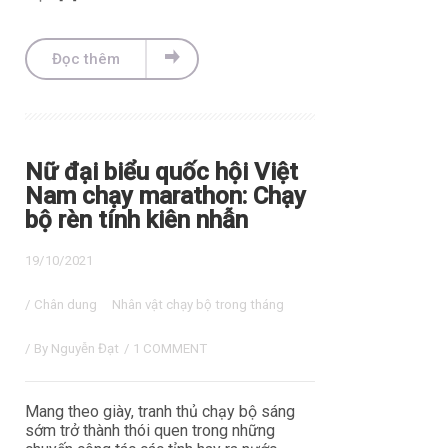
Đọc thêm
Nữ đại biểu quốc hội Việt
Nam chạy marathon: Chạy
bộ rèn tính kiên nhẫn
19/10/2021
/
Chân dung
Nhân vật chạy bộ trong tháng
/ By
Nguyễn Đạt
/
1 COMMENT
Mang theo giày, tranh thủ chạy bộ sáng
sớm trở thành thói quen trong những