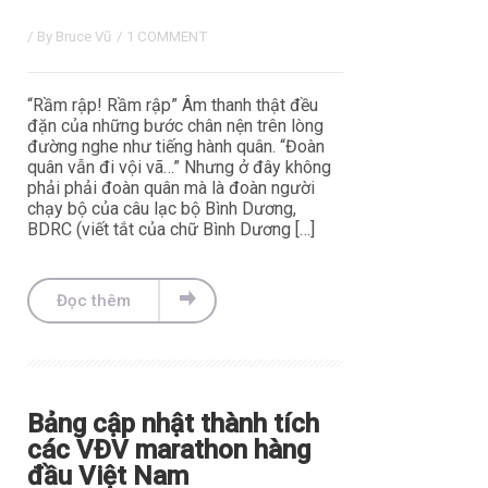
/ By
Bruce Vũ
/
1 COMMENT
“Rầm rập! Rầm rập” Âm thanh thật đều
đặn của những bước chân nện trên lòng
đường nghe như tiếng hành quân. “Đoàn
quân vẫn đi vội vã…” Nhưng ở đây không
phải phải đoàn quân mà là đoàn người
chạy bộ của câu lạc bộ Bình Dương,
BDRC (viết tắt của chữ Bình Dương […]
Đọc thêm
Bảng cập nhật thành tích
các VĐV marathon hàng
đầu Việt Nam