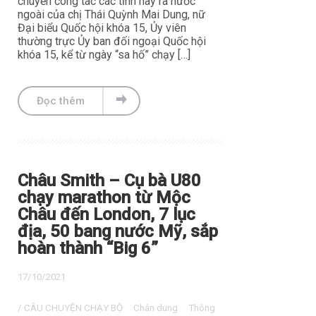
chuyến công tác các tỉnh hay ra nước
ngoài của chị Thái Quỳnh Mai Dung, nữ
Đại biểu Quốc hội khóa 15, Ủy viên
thường trực Ủy ban đối ngoại Quốc hội
khóa 15, kể từ ngày “sa hố” chạy […]
Đọc thêm
Châu Smith – Cụ bà U80
chạy marathon từ Mộc
Châu đến London, 7 lục
địa, 50 bang nước Mỹ, sắp
hoàn thành “Big 6”
17/10/2021
/
CÂU CHUYỆN CHẠY BỘ
Chân dung
Thông