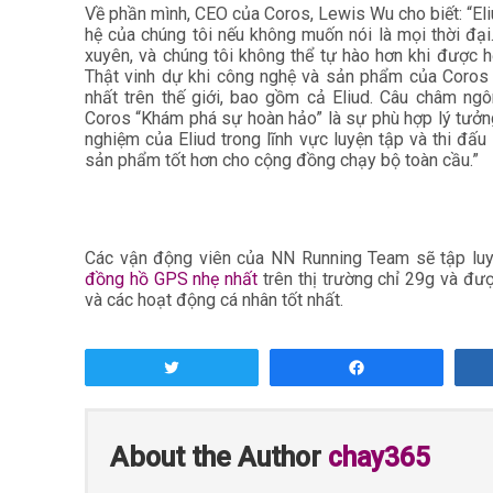
Về phần mình,
CEO của Coros, Lewis Wu cho biết: “Eliu
hệ của chúng tôi nếu không muốn nói là mọi thời đạ
xuyên, và chúng tôi không thể tự hào hơn khi được
Thật vinh dự khi công nghệ và sản phẩm của Coros
nhất trên thế giới, bao gồm cả Eliud. Câu châm ng
Coros “Khám phá sự hoàn hảo” là sự phù hợp lý tưở
nghiệm của Eliud trong lĩnh vực luyện tập và thi đấ
sản phẩm tốt hơn cho cộng đồng chạy bộ toàn cầu.”
Các vận động viên của NN Running Team sẽ tập lu
đồng hồ GPS nhẹ nhất
trên thị trường chỉ 29g và đư
và các hoạt động cá nhân tốt nhất.
Tweet
Share
About the Author
chay365