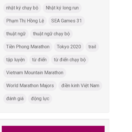
nhật ký chạy bộ
Nhật ký long run
Phạm Thị Hồng Lệ
SEA Games 31
thuật ngữ
thuật ngữ chạy bộ
Tiền Phong Marathon
Tokyo 2020
trail
tập luyện
từ điển
từ điển chạy bộ
Vietnam Mountain Marathon
World Marathon Majors
điền kinh Việt Nam
đánh giá
động lực