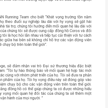
 NN Running Team cho biết “K
hát vọng trường tồn nằm
họ theo đuổi sự nghiệp lâu dài với hy vọng sẽ gặt hái
hà tài trợ, chúng tôi hướng đến mối quan hệ lâu dài với
 của chúng tôi sẽ được cung cấp đồng hồ Coros và đổi
tôi là học hỏi lẫn nhau và tiếp tục cải thiện với tư cách
tác giữa hai bên sẽ không chỉ hỗ trợ các vận động viên
chạy bộ trên toàn thế giới”.
hoge, sẽ đảm nhận vai trò Đại sứ thương hiệu đặc biệt
am: “Tôi tự hào thông báo về mối quan hệ hợp tác mới
ác cùng với nhóm phát triển của họ. Tôi sẽ đưa ra phản
sản phẩm của họ. Tôi hy vọng điều này sẽ đóng góp vào
iệm chạy bộ cho các vận động viên trên toàn thế giới.
n rằng đồng hồ có thể giúp chúng ta có được những hiểu
i hy vọng mối quan hệ đối tác của chúng ta sẽ thêm một
 vận hành của mọi người. ”