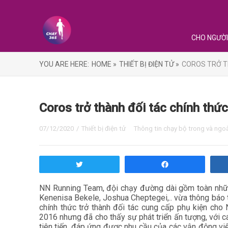
CHO NGƯỜI
YOU ARE HERE:
HOME »
THIẾT BỊ ĐIỆN TỬ »
COROS TRỞ T
Coros trở thành đối tác chính th
07/12/2020
/
Thiết bị điện tử
Thông tin chạy bộ trong và ngo
Tweet
Share
NN Running Team, đội chạy đường dài gồm toàn những
Kenenisa Bekele, Joshua Cheptegei,.. vừa thông báo 
chính thức trở thành đối tác cung cấp phụ kiện ch
2016 nhưng đã cho thấy sự phát triển ấn tượng, với
tiên tiến, đáp ứng được nhu cầu của các vận động viê