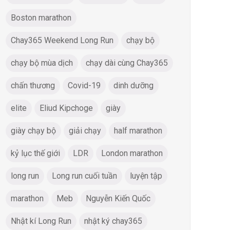
Boston marathon
Chay365 Weekend Long Run
chạy bộ
chạy bộ mùa dịch
chạy dài cùng Chay365
chấn thương
Covid-19
dinh dưỡng
elite
Eliud Kipchoge
giày
giày chạy bộ
giải chạy
half marathon
kỷ lục thế giới
LDR
London marathon
long run
Long run cuối tuần
luyện tập
marathon
Meb
Nguyễn Kiến Quốc
Nhật kí Long Run
nhật ký chay365