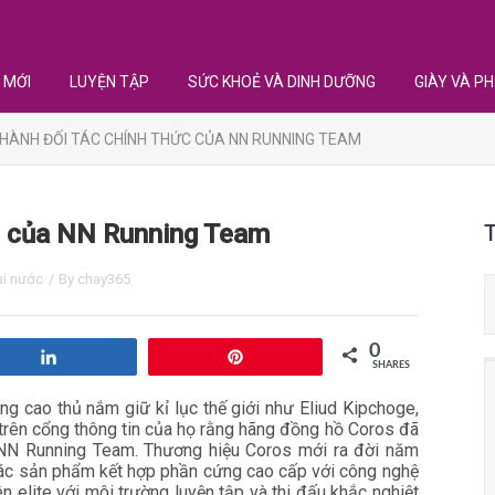
 MỚI
LUYỆN TẬP
SỨC KHOẺ VÀ DINH DƯỠNG
GIÀY VÀ PH
HÀNH ĐỐI TÁC CHÍNH THỨC CỦA NN RUNNING TEAM
ức của NN Running Team
ài nước
/ By
chay365
0
Share
Pin
SHARES
 cao thủ nắm giữ kỉ lục thế giới như Eliud Kipchoge,
trên cổng thông tin của họ rằng hãng đồng hồ Coros đã
o NN Running Team. Thương hiệu Coros mới ra đời năm
 các sản phẩm kết hợp phần cứng cao cấp với công nghệ
n elite với môi trường luyện tập và thi đấu khắc nghiệt