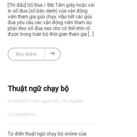
[Thi đấu] Số Đua / Bib Tấm giấy hoặc vải
in số đua (số báo danh) của vận động
viên tham gia giải chạy. Hầu hết các giải
đua yêu cầu các vận động viên tham dự
phải đeo số đua sao cho có thể nhìn rõ
được trong toàn bộ thời gian tham gia […]
Đọc thêm
Thuật ngữ chạy bộ
25/09/2014
/
Cho người mới
/ By
chay365
/
6 COMMENTS
Từ điển thuật ngữ chạy bộ online của