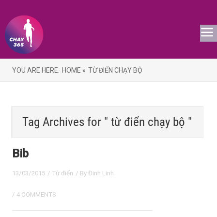
YOU ARE HERE:
HOME »
TỪ ĐIỂN CHẠY BỘ
Tag Archives for " từ điển chạy bộ "
Bib
13/03/2015
/
Từ điển
/ By
Đinh Linh
/
4 COMMENTS