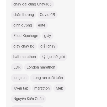
chạy dài cùng Chay365
chấn thương
Covid-19
dinh dưỡng
elite
Eliud Kipchoge
giày
giày chạy bộ
giải chạy
half marathon
kỷ lục thế giới
LDR
London marathon
long run
Long run cuối tuần
luyện tập
marathon
Meb
Nguyễn Kiến Quốc