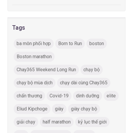
Tags
ba môn phối hợp
Born to Run
boston
Boston marathon
Chay365 Weekend Long Run
chạy bộ
chạy bộ mùa dịch
chạy dài cùng Chay365
chấn thương
Covid-19
dinh dưỡng
elite
Eliud Kipchoge
giày
giày chạy bộ
giải chạy
half marathon
kỷ lục thế giới