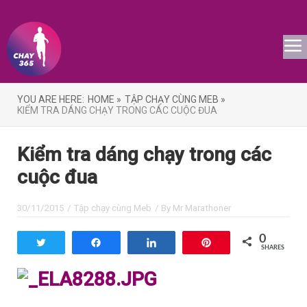
YOU ARE HERE:
HOME »
TẬP CHẠY CÙNG MEB »
KIỂM TRA DÁNG CHẠY TRONG CÁC CUỘC ĐUA
Kiểm tra dáng chạy trong các
cuộc đua
30/11/2015
/
Tập chạy cùng Meb
/ By
Mr Marathoner
0
Tweet
Share
Share
Pin
SHARES