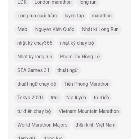
LDR
London marathon
long run
Long run cuối tuần
luyện tập
marathon
Meb
Nguyễn Kiến Quốc
Nhật kí Long Run
nhật ký chay365
nhật ký chạy bộ
Nhật ký long run
Phạm Thị Hồng Lệ
SEA Games 31
thuật ngữ
thuật ngữ chạy bộ
Tiền Phong Marathon
Tokyo 2020
trail
tập luyện
từ điển
từ điển chạy bộ
Vietnam Mountain Marathon
World Marathon Majors
điền kinh Việt Nam
đánh giá
động lực