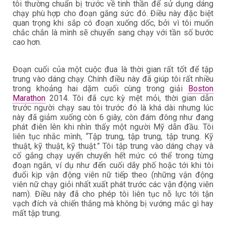
tôi thường chuẩn bị trước về tinh thần để sử dụng dáng
chạy phù hợp cho đoạn gắng sức đó. Điều này đặc biệt
quan trọng khi sắp có đoạn xuống dốc, bởi vì tôi muốn
chắc chắn là mình sẽ chuyển sang chạy với tần số bước
cao hơn.
Đoạn cuối của một cuộc đua là thời gian rất tốt để tập
trung vào dáng chạy. Chính điều này đã giúp tôi rất nhiều
trong khoảng hai dặm cuối cùng trong giải
Boston
Marathon
2014. Tôi đã cực kỳ mệt mỏi, thời gian dẫn
trước người chạy sau tôi trước đó là khá dài nhưng lúc
này đã giảm xuống còn 6 giây, còn đám đông như đang
phát điên lên khi nhìn thấy một người Mỹ dẫn đầu. Tôi
liên tục nhắc mình, “Tập trung, tập trung, tập trung. Kỹ
thuật, kỹ thuật, kỹ thuật.” Tôi tập trung vào dáng chạy và
cố gắng chạy uyển chuyển hết mức có thể trong từng
đoạn ngắn, ví dụ như đến cuối dãy phố hoặc tới khi tôi
đuổi kịp vận động viên nữ tiếp theo (những vận động
viên nữ chạy giỏi nhất xuất phát trước các vận động viên
nam). Điều này đã cho phép tôi liên tục nỗ lực tới tận
vạch đích và chiến thắng mà không bị vướng mắc gì hay
mất tập trung.