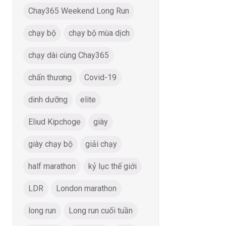
Chay365 Weekend Long Run
chạy bộ
chạy bộ mùa dịch
chạy dài cùng Chay365
chấn thương
Covid-19
dinh dưỡng
elite
Eliud Kipchoge
giày
giày chạy bộ
giải chạy
half marathon
kỷ lục thế giới
LDR
London marathon
long run
Long run cuối tuần