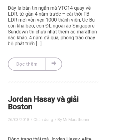
Đây là bản tin ngắn mà VTC14 quay về
LDR, từ gần 4 năm trước – cái thời FB
LDR mới vỏn vẹn 1000 thành viên, Uc Bu
còn khá béo, còn ĐL ngoài áo Singapore
Sundown thì chưa nhặt thêm áo marathon
nào khác. 4 năm đã qua, phong trào chạy
bộ phát triển […]
Đọc thêm
Jordan Hasay và giải
Boston
26/03/2018
/
Chân dung
/ By
Mr Marathoner
Dòng trạng thái mà Jordan Hasay, elite