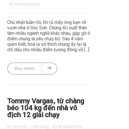
/ By
Mr Marathoner
Chủ nhật tuần rồi, tôi rủ mấy ông bạn về
vườn nhà ở Sóc Sơn. Chúng tôi xuất thân
làm nhiều ngành nghề khác nhau, gặp gỡ ở
điểm chung là yêu chạy bộ. Sau 4 năm
quen biết, hoá ra sở thích chung ấy lại là
chỉ dấu cho nhiều điểm tương đồng về […]
Đọc thêm
Tommy Vargas, từ chàng
béo 104 kg đến nhà vô
địch 12 giải chạy
01/05/2018
/
Chân dung
/ By
Mr Marathoner