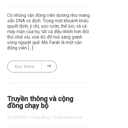
Có những vận động viên dường như mang
sẵn DNA vô địch. Trong một khoảnh khắc
quyết định, ý chí, sức rướn, thể lực, và cả
may mắn của họ, tất cả đều nhỉnh hơn đối
thủ chút xíu, vừa đủ để toả sáng giành
vòng nguyệt quế. Mo Farah là một vận
động viên […]
Đọc thêm
Truyền thông và cộng
đồng chạy bộ
02/04/2018
/
Cộng đồng
/ By
Mr Marathoner