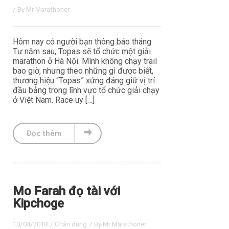
/ By
Mr Marathoner
Hôm nay có người bạn thông báo tháng
Tư năm sau, Topas sẽ tổ chức một giải
marathon ở Hà Nội. Mình không chạy trail
bao giờ, nhưng theo những gì được biết,
thương hiệu “Topas” xứng đáng giữ vị trí
đầu bảng trong lĩnh vực tổ chức giải chạy
ở Việt Nam. Race uy […]
Đọc thêm
Mo Farah đọ tài với
Kipchoge
10/04/2018
/
Chân dung
/ By
Mr Marathoner