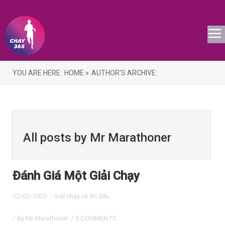
YOU ARE HERE:
HOME »
AUTHOR'S ARCHIVE:
All posts by Mr Marathoner
Đánh Giá Một Giải Chạy
12/02/2020
/
Giải chạy và thi đấu
/ By
Mr Marathoner
/
3 COMMENTS