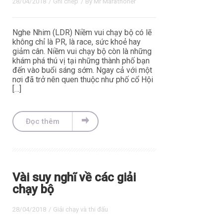
28/04/2018
/
Ghi chép
/ By
Mr Marathoner
Nghe Nhim (LDR) Niềm vui chạy bộ có lẽ
không chỉ là PR, là race, sức khoẻ hay
giảm cân. Niềm vui chạy bộ còn là những
khám phá thú vị tại những thành phố bạn
đến vào buổi sáng sớm. Ngay cả với một
nơi đã trở nên quen thuộc như phố cổ Hội
[…]
Đọc thêm
Vài suy nghĩ về các giải
chạy bộ
28/04/2018
/
Giải chạy và thi đấu