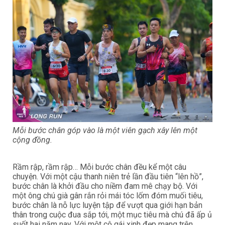
Mỗi bước chân góp vào là một viên gạch xây lên một
cộng đồng.
Rầm rập, rầm rập… Mỗi bước chân đều kể một câu
chuyện. Với một cậu thanh niên trẻ lần đầu tiên “lên hồ”,
bước chân là khởi đầu cho niềm đam mê chạy bộ. Với
một ông chú già gân rắn rỏi mái tóc lốm đóm muối tiêu,
bước chân là nỗ lực luyện tập để vượt qua giới hạn bản
thân trong cuộc đua sắp tới, một mục tiêu mà chú đã ấp ủ
suốt hai năm nay. Với một cô gái xinh đẹp mang trên