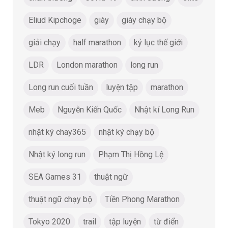
Eliud Kipchoge
giày
giày chạy bộ
giải chạy
half marathon
kỷ lục thế giới
LDR
London marathon
long run
Long run cuối tuần
luyện tập
marathon
Meb
Nguyễn Kiến Quốc
Nhật kí Long Run
nhật ký chay365
nhật ký chạy bộ
Nhật ký long run
Phạm Thị Hồng Lệ
SEA Games 31
thuật ngữ
thuật ngữ chạy bộ
Tiền Phong Marathon
Tokyo 2020
trail
tập luyện
từ điển