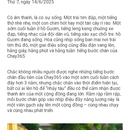
Thứ 7, ngày 14/6/2025
Có âm thanh, là có sự sống. Một trái tim đập, một tiếng
thở nhè nhẹ, một con chim hót hay một tán cây rì rào. Một
sớm cuối tuần ở hồ Gươm, tiếng leng keng chuông xe
đạp, tiếng nhạc của đội dân vũ, tiếng xào xạc chổi tre: hồ
Gươm đang sống. Hòa cũng nhịp sống ban mai nơi trái
tim thủ đô, một giai điệu sống cũng đều đặn vang lên,
hằng giây, hằng phút và hằng tuần: tiếng bước chân của
Chay365.
Chắc không nhiều người được nghe những tiếng bước
chân đầu tiên của Chay365 vào một sớm cuối tuần cách
đây hơn 3 năm, nhưng chắc chắn vào thời điểm hiện tại,
bất cứ ai lên hồ để “nhảy tàu” đều có thể cảm nhận được
thanh âm của một cộng đồng đang lớn. Rầm rập rầm rập,
mỗi bước chân góp vào nhịp điệu đầy năng lượng này là
một viên gạch xây lên một cộng đồng – cùng nhau chạy
và cùng nhau phát triển.