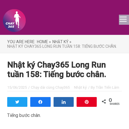
YOU ARE HERE:
HOME »
NHẬT KÝ »
NHẬT KÝ CHAY365 LONG RUN TUẦN 158: TIẾNG BƯỚC CHÂN.
Nhật ký Chay365 Long Run
tuần 158: Tiếng bước chân.
15/06/2025
/
Chạy dài cùng Chay365
Nhật ký
/ By
Trần Tiến Lâm
0
Tweet
Share
Share
Pin
SHARES
Tiếng bước chân.