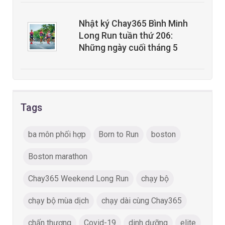
Nhật ký Chay365 Bình Minh
Long Run tuần thứ 206:
Những ngày cuối tháng 5
Tags
ba môn phối hợp
Born to Run
boston
Boston marathon
Chay365 Weekend Long Run
chạy bộ
chạy bộ mùa dịch
chạy dài cùng Chay365
chấn thương
Covid-19
dinh dưỡng
elite