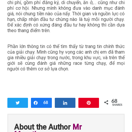
chi phí, gồm phí đăng ký, di chuyển, ăn ở,… cũng như chi
phí cơ hội. Nhưng mình không đưa vào danh mục đánh
giá, nói chung tiền nào của nấy. Thời gian và nguồn lực có
hạn, chấp nhận đầu tư chừng nào là tuỳ mỗi người chạy.
Để xác định có xứng đáng đầu tư hay không thì cần dựa
theo thang điểm trên.
Phần lớn thông tin có thể tìm thấy từ trang tin chính thức
của giải chạy. Mình cũng hy vọng các anh chị em đã tham
gia nhiều giải chạy trong nước, trong khu vực, và trên thế
giới sẽ cùng đánh giá những race từng chạy, để mọi
người có thêm cơ sở lựa chọn.
68
Tweet
Share
68
Share
Pin
SHARES
About the Author
Mr