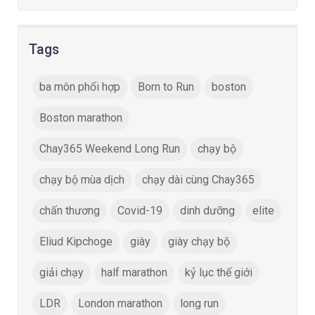
Tags
ba môn phối hợp
Born to Run
boston
Boston marathon
Chay365 Weekend Long Run
chạy bộ
chạy bộ mùa dịch
chạy dài cùng Chay365
chấn thương
Covid-19
dinh dưỡng
elite
Eliud Kipchoge
giày
giày chạy bộ
giải chạy
half marathon
kỷ lục thế giới
LDR
London marathon
long run