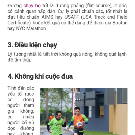
Đường
chạy bộ
tốt là đường phẳng (flat course), ít dốc,
có cảnh quan hấp dẫn. Cự ly phải chuẩn xác, tốt nhất là
đạt tiêu chuẩn AIMS hay USATF (USA Track and Field
Certificate), hoặc kết quả có thể dùng để tham gia Boston
hay NYC Marathon.
3. Điều kiện chạy
Lý tưởng nhất là tiết trời không quá nóng, không quá lạnh,
độ ẩm thấp.
4. Không khí cuộc đua
Tính đến các
yếu tố: race
có đông
người tham
gia không,
có nhiều
người cổ vũ
dọc đường
hay không,