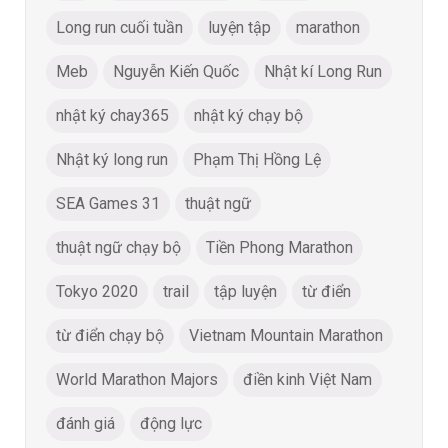
Long run cuối tuần
luyện tập
marathon
Meb
Nguyễn Kiến Quốc
Nhật kí Long Run
nhật ký chay365
nhật ký chạy bộ
Nhật ký long run
Phạm Thị Hồng Lệ
SEA Games 31
thuật ngữ
thuật ngữ chạy bộ
Tiền Phong Marathon
Tokyo 2020
trail
tập luyện
từ điển
từ điển chạy bộ
Vietnam Mountain Marathon
World Marathon Majors
điền kinh Việt Nam
đánh giá
động lực