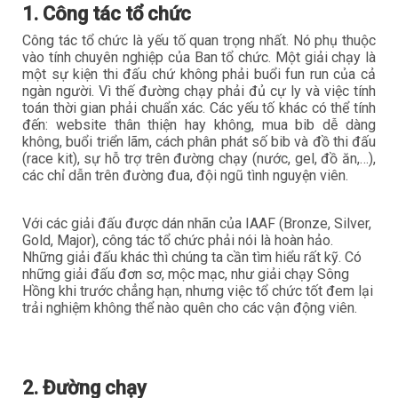
1. Công tác tổ chức
Công tác tổ chức là yếu tố quan trọng nhất. Nó phụ thuộc
vào tính chuyên nghiệp của Ban tổ chức. Một giải chạy là
một sự kiện thi đấu chứ không phải buổi fun run của cả
ngàn người. Vì thế đường chạy phải đủ cự ly và việc tính
toán thời gian phải chuẩn xác. Các yếu tố khác có thể tính
đến: website thân thiện hay không, mua bib dễ dàng
không, buổi triển lãm, cách phân phát số bib và đồ thi đấu
(race kit), sự hỗ trợ trên đường chạy (nước, gel, đồ ăn,…),
các chỉ dẫn trên đường đua, đội ngũ tình nguyện viên.
Với các giải đấu được dán nhãn của IAAF (Bronze, Silver,
Gold, Major), công tác tổ chức phải nói là hoàn hảo.
Những giải đấu khác thì chúng ta cần tìm hiểu rất kỹ. Có
những giải đấu đơn sơ, mộc mạc, như giải chạy Sông
Hồng khi trước chẳng hạn, nhưng việc tổ chức tốt đem lại
trải nghiệm không thể nào quên cho các vận động viên.
2. Đường chạy