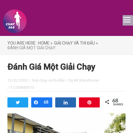
YOU ARE HERE:
HOME »
GIẢI CHẠY VÀ THI ĐẤU »
ĐÁNH GIÁ MỘT GIẢI CHẠY
Đánh Giá Một Giải Chạy
12/02/2020
/
Giải chạy và thi đấu
/ By
Mr Marathoner
/
3 COMMENTS
68
Tweet
Share
68
Share
Pin
SHARES