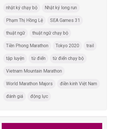
nhật ký chạy bộ
Nhật ký long run
Phạm Thị Hồng Lệ
SEA Games 31
thuật ngữ
thuật ngữ chạy bộ
Tiền Phong Marathon
Tokyo 2020
trail
tập luyện
từ điển
từ điển chạy bộ
Vietnam Mountain Marathon
World Marathon Majors
điền kinh Việt Nam
đánh giá
động lực