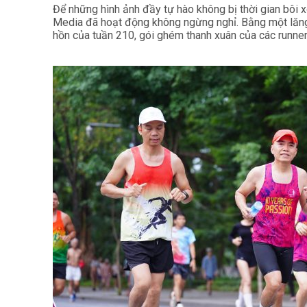
Để những hình ảnh đầy tự hào không bị thời gian bôi
Media đã hoạt động không ngừng nghỉ. Bằng một lăng
hồn của tuần 210, gói ghém thanh xuân của các runner 