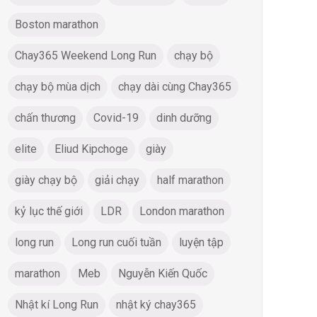
Boston marathon
Chay365 Weekend Long Run
chạy bộ
chạy bộ mùa dịch
chạy dài cùng Chay365
chấn thương
Covid-19
dinh dưỡng
elite
Eliud Kipchoge
giày
giày chạy bộ
giải chạy
half marathon
kỷ lục thế giới
LDR
London marathon
long run
Long run cuối tuần
luyện tập
marathon
Meb
Nguyễn Kiến Quốc
Nhật kí Long Run
nhật ký chay365