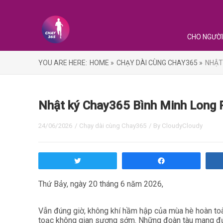
CHO NGƯỜI
YOU ARE HERE:
HOME »
CHẠY DÀI CÙNG CHAY365 »
NHẬT
Nhật ký Chay365 Bình Minh Long R
24/06/2026
/
Chạy dài cùng Chay365
/ By
CloudyCloudy
Tweet
Share
Thứ Bảy, ngày 20 tháng 6 năm 2026,
Vẫn đúng giờ, không khí hầm hập của mùa hè hoàn toàn
toạc không gian sương sớm. Những đoàn tàu mang đủ mọ