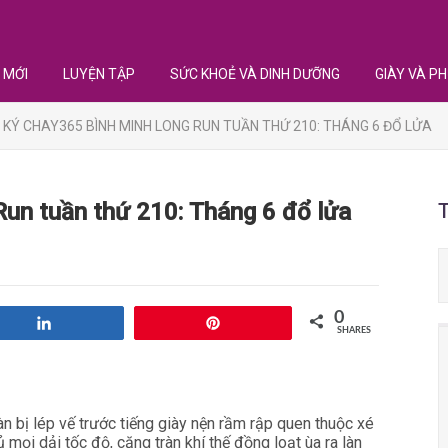
 MỚI
LUYỆN TẬP
SỨC KHOẺ VÀ DINH DƯỠNG
GIÀY VÀ PH
 KÝ CHAY365 BÌNH MINH LONG RUN TUẦN THỨ 210: THÁNG 6 ĐỔ LỬA
un tuần thứ 210: Tháng 6 đổ lửa
0
Share
Pin
SHARES
 bị lép vế trước tiếng giày nện rầm rập quen thuộc xé
i dải tốc độ, căng tràn khí thế đồng loạt ùa ra làn