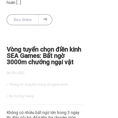
hoàn […]
Đọc thêm
Vòng tuyển chọn điền kinh
SEA Games: Bất ngờ
3000m chướng ngại vật
06/03/2022
/
Thông tin chạy bộ trong và ngoài nước
/ By
Hương Giang
Không có nhiều bất ngờ lớn trong 3 ngày
thi đấu nội bộ để kiểm tra chuyên môn