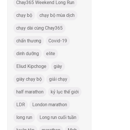
Chay365 Weekend Long Run
chạy bộ
chạy bộ mùa dịch
chạy dài cùng Chay365
chấn thương
Covid-19
dinh dưỡng
elite
Eliud Kipchoge
giày
giày chạy bộ
giải chạy
half marathon
kỷ lục thế giới
LDR
London marathon
long run
Long run cuối tuần