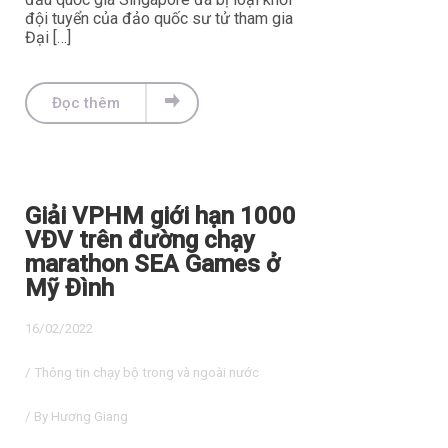
đội tuyển của đảo quốc sư tử tham gia
Đại […]
Đọc thêm
Giải VPHM giới hạn 1000
VĐV trên đường chạy
marathon SEA Games ở
Mỹ Đình
16/02/2022
/
Thông tin chạy bộ trong và ngoài nước
/ By
Hương Giang