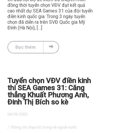
đồng thời tuyển chọn VĐV đạt kết quả
cao nhất dự SEA Games 31 của đội tuyển
điền kinh quốc gia. Trong 3 ngày tuyển
chọn đã diễn ra trên SVĐ Quốc gia Mỹ
Đình (Hà Nội), […]
Đọc thêm
Tuyển chọn VĐV điền kinh
thi SEA Games 31: Căng
thẳng Khuất Phương Anh,
Đinh Thị Bích so kè
04/03/2022
/
Thông tin chạy bộ trong và ngoài nước