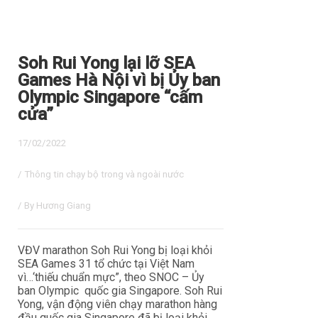
Soh Rui Yong lại lỡ SEA
Games Hà Nội vì bị Ủy ban
Olympic Singapore “cấm
cửa”
17/02/2022
/
Thông tin chạy bộ trong và ngoài nước
/ By
Hương Giang
VĐV marathon Soh Rui Yong bị loại khỏi
SEA Games 31 tổ chức tại Việt Nam
vì…‘thiếu chuẩn mực”, theo SNOC – Ủy
ban Olympic quốc gia Singapore. Soh Rui
Yong, vận động viên chạy marathon hàng
đầu quốc gia Singapore đã bị loại khỏi