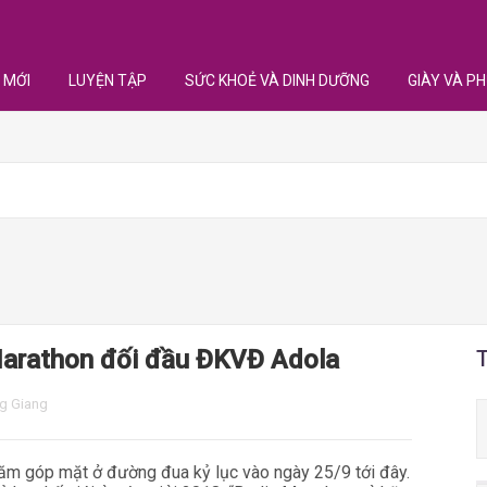
 MỚI
LUYỆN TẬP
SỨC KHOẺ VÀ DINH DƯỠNG
GIÀY VÀ PH
Marathon đối đầu ĐKVĐ Adola
g Giang
 năm góp mặt ở đường đua kỷ lục vào ngày 25/9 tới đây.