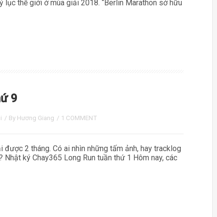
 kỷ lục thế giới ở mùa giải 2018. “Berlin Marathon sở hữu
hứ 9
i
/ By
Hương Giang
/
1 COMMENT
ại được 2 tháng. Có ai nhìn những tấm ảnh, hay tracklog
iều? Nhật ký Chay365 Long Run tuần thứ 1 Hôm nay, các