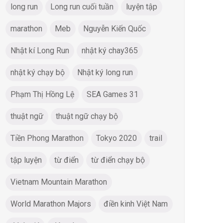
long run
Long run cuối tuần
luyện tập
marathon
Meb
Nguyễn Kiến Quốc
Nhật kí Long Run
nhật ký chay365
nhật ký chạy bộ
Nhật ký long run
Phạm Thị Hồng Lệ
SEA Games 31
thuật ngữ
thuật ngữ chạy bộ
Tiền Phong Marathon
Tokyo 2020
trail
tập luyện
từ điển
từ điển chạy bộ
Vietnam Mountain Marathon
World Marathon Majors
điền kinh Việt Nam