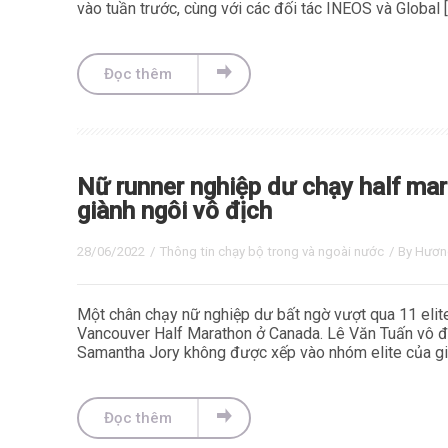
vào tuần trước, cùng với các đối tác INEOS và Global 
Đọc thêm
Nữ runner nghiệp dư chạy half mara
giành ngôi vô địch
28/06/2022
/
Thông tin chạy bộ trong và ngoài nước
/ By
Hươn
Một chân chạy nữ nghiệp dư bất ngờ vượt qua 11 elit
Vancouver Half Marathon ở Canada. Lê Văn Tuấn vô 
Samantha Jory không được xếp vào nhóm elite của gi
Đọc thêm