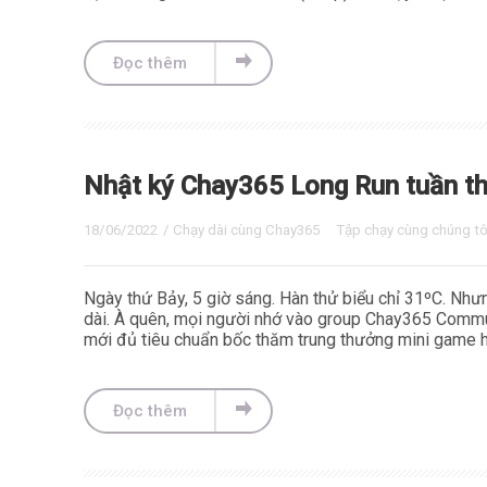
Đọc thêm
Nhật ký Chay365 Long Run tuần th
18/06/2022
/
Chạy dài cùng Chay365
Tập chạy cùng chúng tô
Ngày thứ Bảy, 5 giờ sáng. Hàn thử biểu chỉ 31ºC. Nh
dài. À quên, mọi người nhớ vào group Chay365 Commun
mới đủ tiêu chuẩn bốc thăm trung thưởng mini game h
Đọc thêm