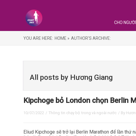
CHO NGƯỜI
YOU ARE HERE:
HOME »
AUTHOR'S ARCHIVE:
All posts by Hương Giang
Kipchoge bỏ London chọn Berlin 
10/07/2022
/
Thông tin chạy bộ trong và ngoài nước
/ By
Hươn
Eliud Kipchoge sẽ trở lại Berlin Marathon để lần thứ