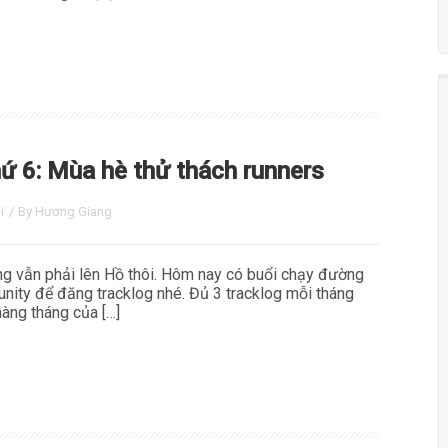
ứ 6: Mùa hè thử thách runners
i
/ By
Hương Giang
ưng vẫn phải lên Hồ thôi. Hôm nay có buổi chạy đường
ity để đăng tracklog nhé. Đủ 3 tracklog mỗi tháng
àng tháng của […]