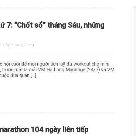
ứ 7: “Chốt sổ” tháng Sáu, những
i
/ By
Hương Giang
ơ hội cuối để mọi người tích luỹ đủ workout cho mini
 trước mặt là giải VM Hạ Long Marathon (24/7) và VM
cuộc đua quan […]
arathon 104 ngày liên tiếp