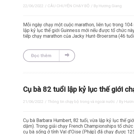
22/06/2022
/
CÂU CHUYỆN CHẠY BỘ
/ By
Hương Giang
Mỗi ngày chạy một cuộc marathon, liên tục trong 104
lập kỷ lục thế giới Guinness mới nếu được tổ chức n
tiếp chạy marathon của Jacky Hunt-Broersma (46 tuổi),
Đọc thêm
Cụ bà 82 tuổi lập kỷ lục thế giới 
21/06/2022
/
Thông tin chạy bộ trong và ngoài nước
/ By
Hươn
Cụ bà Barbara Humbert, 82 tuổi, vừa lập kỷ lục thế g
dặm). Trong giải chạy French Championships tổ chức ở
cụ bà sống ở tỉnh Val d’Oise (Pháp) đã chạy được 125