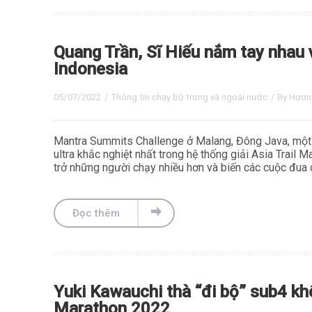
Quang Trần, Sĩ Hiếu nắm tay nhau 
Indonesia
05/07/2022
/
Thông tin chạy bộ trong và ngoài nước
/ By
Hươn
Mantra Summits Challenge ở Malang, Đông Java, một l
ultra khắc nghiệt nhất trong hệ thống giải Asia Trai
trở những người chạy nhiều hơn và biến các cuộc đua 
Đọc thêm
Yuki Kawauchi thà “đi bộ” sub4 k
Marathon 2022