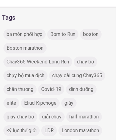
Tags
ba môn phối hợp
Born to Run
boston
Boston marathon
Chay365 Weekend Long Run
chạy bộ
chạy bộ mùa dịch
chạy dài cùng Chay365
chấn thương
Covid-19
dinh dưỡng
elite
Eliud Kipchoge
giày
giày chạy bộ
giải chạy
half marathon
kỷ lục thế giới
LDR
London marathon