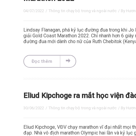
04/07/2022
/
Thông tin chạy bộ trong và ngoài nước
/ By
Hươn
Lindsay Flanagan, phá kỷ lục đường đua trong khi Jo
giải Gold Coast Marathon 2022. Chỉ nhanh hơn 6 giây 
đường đua mới dành cho nữ của Ruth Chebitok (Kenya
Đọc thêm
Eliud Kipchoge ra mắt học viện đà
30/06/2022
/
Thông tin chạy bộ trong và ngoài nước
/ By
Hươn
Eliud Kipchoge, VĐV chạy marathon vĩ đại nhất mọi th
đạp. Nhà vô địch marathon Olympic hai lần và kỷ lục g