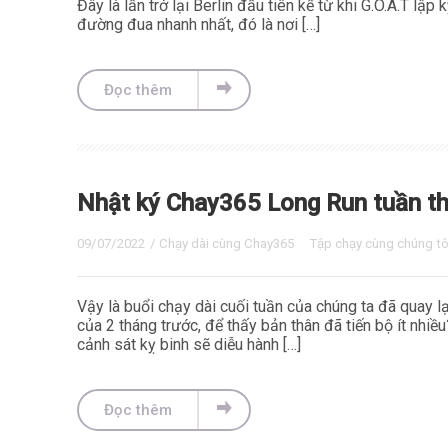
Đây là lần trở lại Berlin đầu tiên kể từ khi G.O.A.T lập
đường đua nhanh nhất, đó là nơi […]
Đọc thêm
Nhật ký Chay365 Long Run tuần t
09/07/2022
/
Chạy dài cùng Chay365
Tập chạy cùng chúng tô
Vậy là buổi chạy dài cuối tuần của chúng ta đã quay l
của 2 tháng trước, để thấy bản thân đã tiến bộ ít nh
cảnh sát kỵ binh sẽ diễu hành […]
Đọc thêm