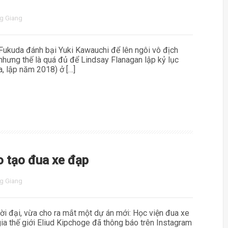
g Giang
 Fukuda đánh bại Yuki Kawauchi để lên ngôi vô địch
nhưng thế là quá đủ để Lindsay Flanagan lập kỷ lục
, lập năm 2018) ở […]
o tạo đua xe đạp
g Giang
ời đại, vừa cho ra mắt một dự án mới: Học viện đua xe
ia thế giới Eliud Kipchoge đã thông báo trên Instagram