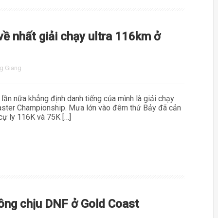
về nhất giải chạy ultra 116km ở
g Giang
ần nữa khẳng định danh tiếng của mình là giải chạy
l Master Championship. Mưa lớn vào đêm thứ Bảy đã cản
cự ly 116K và 75K […]
hông chịu DNF ở Gold Coast