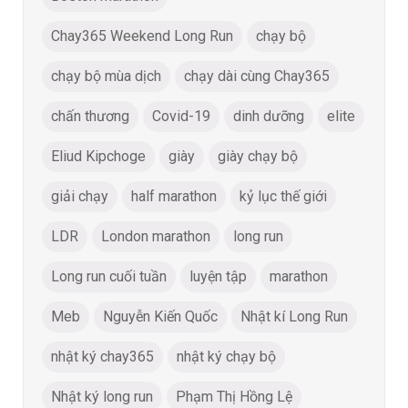
Chay365 Weekend Long Run
chạy bộ
chạy bộ mùa dịch
chạy dài cùng Chay365
chấn thương
Covid-19
dinh dưỡng
elite
Eliud Kipchoge
giày
giày chạy bộ
giải chạy
half marathon
kỷ lục thế giới
LDR
London marathon
long run
Long run cuối tuần
luyện tập
marathon
Meb
Nguyễn Kiến Quốc
Nhật kí Long Run
nhật ký chay365
nhật ký chạy bộ
Nhật ký long run
Phạm Thị Hồng Lệ