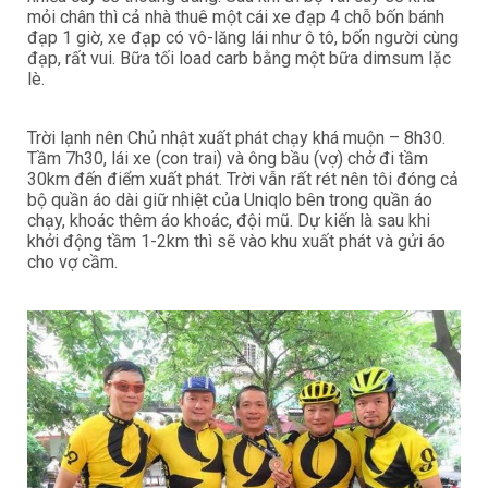
mỏi chân thì cả nhà thuê một cái xe đạp 4 chỗ bốn bánh
đạp 1 giờ, xe đạp có vô-lăng lái như ô tô, bốn người cùng
đạp, rất vui. Bữa tối load carb bằng một bữa dimsum lặc
lè.
Trời lạnh nên Chủ nhật xuất phát chạy khá muộn – 8h30.
Tầm 7h30, lái xe (con trai) và ông bầu (vợ) chở đi tầm
30km đến điểm xuất phát. Trời vẫn rất rét nên tôi đóng cả
bộ quần áo dài giữ nhiệt của Uniqlo bên trong quần áo
chạy, khoác thêm áo khoác, đội mũ. Dự kiến là sau khi
khởi động tầm 1-2km thì sẽ vào khu xuất phát và gửi áo
cho vợ cầm.