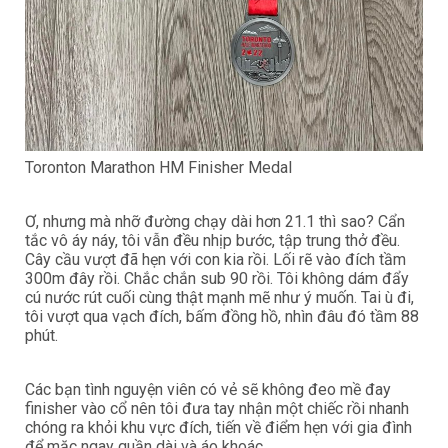
Toronton Marathon HM Finisher Medal
Ơ, nhưng mà nhỡ đường chạy dài hơn 21.1 thì sao? Cẩn
tắc vô áy náy, tôi vẫn đều nhịp bước, tập trung thở đều.
Cây cầu vượt đã hẹn với con kia rồi. Lối rẽ vào đích tầm
300m đây rồi. Chắc chắn sub 90 rồi. Tôi không dám đẩy
cú nước rút cuối cùng thật mạnh mẽ như ý muốn. Tai ù đi,
tôi vượt qua vạch đích, bấm đồng hồ, nhìn đâu đó tầm 88
phút.
Các bạn tình nguyện viên có vẻ sẽ không đeo mề đay
finisher vào cổ nên tôi đưa tay nhận một chiếc rồi nhanh
chóng ra khỏi khu vực đích, tiến về điểm hẹn với gia đình
để mặc ngay quần dài và áo khoác.