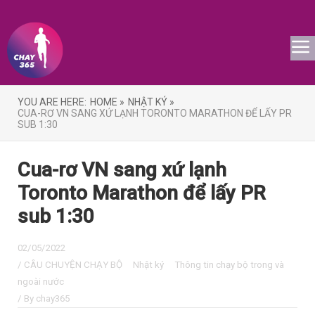
YOU ARE HERE:
HOME »
NHẬT KÝ »
CUA-RƠ VN SANG XỨ LẠNH TORONTO MARATHON ĐỂ LẤY PR
SUB 1:30
Cua-rơ VN sang xứ lạnh
Toronto Marathon để lấy PR
sub 1:30
02/05/2022
/
CÂU CHUYỆN CHẠY BỘ
Nhật ký
Thông tin chạy bộ trong và
ngoài nước
/ By
chay365