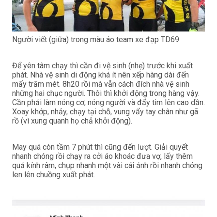
Người viết (giữa) trong màu áo team xe đạp TD69
Để yên tâm chạy thì cần đi vệ sinh (nhẹ) trước khi xuất
phát. Nhà vệ sinh di động khá ít nên xếp hàng dài đến
mấy trăm mét. 8h20 rồi mà vẫn cách đích nhà vệ sinh
những hai chục người. Thôi thì khởi động trong hàng vậy.
Cần phải làm nóng cơ, nóng người và đẩy tim lên cao dần.
Xoay khớp, nhảy, chạy tại chỗ, vung vẩy tay chân như gã
rồ (vì xung quanh họ chả khởi động).
May quá còn tầm 7 phút thì cũng đến lượt. Giải quyết
nhanh chóng rồi chạy ra cởi áo khoác đưa vợ, lấy thêm
quả kính râm, chụp nhanh một vài cái ảnh rồi nhanh chóng
len lên chuồng xuất phát.