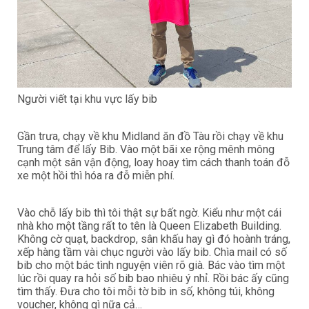
Người viết tại khu vực lấy bib
Gần trưa, chạy về khu Midland ăn đồ Tàu rồi chạy về khu
Trung tâm để lấy Bib. Vào một bãi xe rộng mênh mông
cạnh một sân vận động, loay hoay tìm cách thanh toán đỗ
xe một hồi thì hóa ra đỗ miễn phí.
Vào chỗ lấy bib thì tôi thật sự bất ngờ. Kiểu như một cái
nhà kho một tầng rất to tên là Queen Elizabeth Building.
Không cờ quạt, backdrop, sân khấu hay gì đó hoành tráng,
xếp hàng tầm vài chục người vào lấy bib. Chìa mail có số
bib cho một bác tình nguyện viên rõ già. Bác vào tìm một
lúc rồi quay ra hỏi số bib bao nhiêu ý nhỉ. Rồi bác ấy cũng
tìm thấy. Đưa cho tôi mỗi tờ bib in số, không túi, không
voucher, không gì nữa cả…