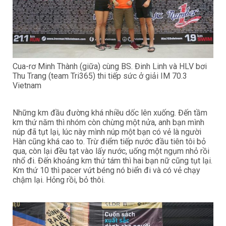
Cua-rơ Minh Thành (giữa) cùng BS. Đinh Linh và HLV bơi
Thu Trang (team Tri365) thi tiếp sức ở giải IM 70.3
Vietnam
Những km đầu đường khá nhiều dốc lên xuống. Đến tầm
km thứ năm thì nhóm còn chừng một nửa, anh bạn mình
núp đã tụt lại, lúc này mình núp một bạn có vẻ là người
Hàn cũng khá cao to. Trừ điểm tiếp nước đầu tiên tôi bỏ
qua, còn lại đều tạt vào lấy nước, uống một ngụm nhỏ rồi
nhổ đi. Đến khoảng km thứ tám thì hai bạn nữ cũng tụt lại.
Km thứ 10 thì pacer vứt béng nó biển đi và có vẻ chạy
chậm lại. Hỏng rồi, bỏ thôi.