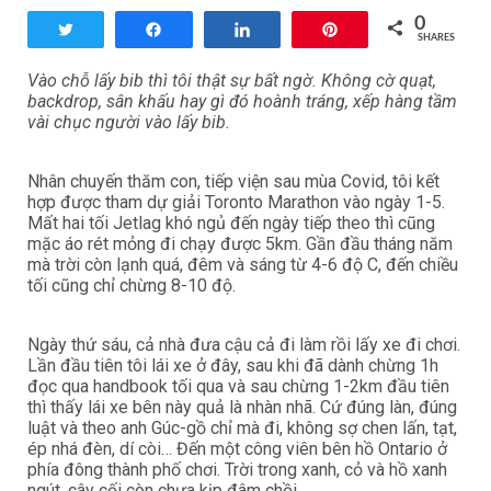
0
Tweet
Share
Share
Pin
SHARES
Vào chỗ lấy bib thì tôi thật sự bất ngờ. Không cờ quạt,
backdrop, sân khấu hay gì đó hoành tráng, xếp hàng tầm
vài chục người vào lấy bib.
Nhân chuyến thăm con, tiếp viện sau mùa Covid, tôi kết
hợp được tham dự giải Toronto Marathon vào ngày 1-5.
Mất hai tối Jetlag khó ngủ đến ngày tiếp theo thì cũng
mặc áo rét mỏng đi chạy được 5km. Gần đầu tháng năm
mà trời còn lạnh quá, đêm và sáng từ 4-6 độ C, đến chiều
tối cũng chỉ chừng 8-10 độ.
Ngày thứ sáu, cả nhà đưa cậu cả đi làm rồi lấy xe đi chơi.
Lần đầu tiên tôi lái xe ở đây, sau khi đã dành chừng 1h
đọc qua handbook tối qua và sau chừng 1-2km đầu tiên
thì thấy lái xe bên này quả là nhàn nhã. Cứ đúng làn, đúng
luật và theo anh Gúc-gồ chỉ mà đi, không sợ chen lấn, tạt,
ép nhá đèn, dí còi… Đến một công viên bên hồ Ontario ở
phía đông thành phố chơi. Trời trong xanh, cỏ và hồ xanh
ngút, cây cối còn chưa kịp đâm chồi.