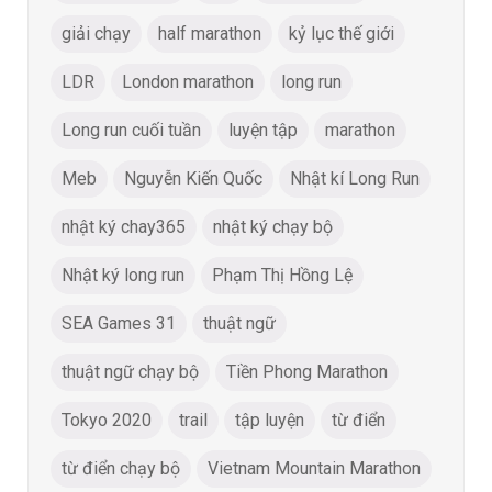
giải chạy
half marathon
kỷ lục thế giới
LDR
London marathon
long run
Long run cuối tuần
luyện tập
marathon
Meb
Nguyễn Kiến Quốc
Nhật kí Long Run
nhật ký chay365
nhật ký chạy bộ
Nhật ký long run
Phạm Thị Hồng Lệ
SEA Games 31
thuật ngữ
thuật ngữ chạy bộ
Tiền Phong Marathon
Tokyo 2020
trail
tập luyện
từ điển
từ điển chạy bộ
Vietnam Mountain Marathon