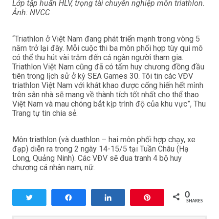
Lớp tập huấn HLV, trọng tài chuyên nghiệp môn triathlon.
Ảnh: NVCC
“Triathlon ở Việt Nam đang phát triển mạnh trong vòng 5
năm trở lại đây. Mỗi cuộc thi ba môn phối hợp tùy qui mô
có thể thu hút vài trăm đến cả ngàn người tham gia.
Triathlon Việt Nam cũng đã có tấm huy chương đồng đầu
tiên trong lịch sử ở kỳ SEA Games 30. Tôi tin các VĐV
triathlon Việt Nam với khát khao được cống hiến hết mình
trên sân nhà sẽ mang về thành tích tốt nhất cho thể thao
Việt Nam và mau chóng bắt kịp trình độ của khu vực”, Thu
Trang tự tin chia sẻ.
Môn triathlon (và duathlon – hai môn phối hợp chạy, xe
đạp) diễn ra trong 2 ngày 14-15/5 tại Tuần Châu (Hạ
Long, Quảng Ninh). Các VĐV sẽ đua tranh 4 bộ huy
chương cá nhân nam, nữ.
0
Tweet
Share
Share
Pin
SHARES