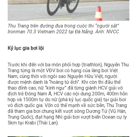
Thu Trang trên đường đua trong cuộc thi “người sắt”
Ironman 70.3 Vietnam 2022 tại Đà Nẵng. Ảnh: NVCC
Kỷ lục gia bơi lội
Trước khi đến với ba môn phối hợp (triathlon), Nguyễn Thu
Trang từng là một VĐV bơi có hạng của làng bơi Việt
Nam, cùng thời với ngôi sao Nguyễn Hữu Việt, người
được mệnh danh là “hoàng tử ếch”. Khi còn thi đấu thể
thao đỉnh cao, nữ “kình ngư” đã từng giành HCV giải vô
địch trẻ Đông Nam Á, HCV các nội dung 200m, 400m hỗn
hợp và 1500m tự do nữ (phá kỷ lục quốc gia) tại giải bơi
vô địch quốc gia. Vốn có thế mạnh về sức bền, Thu Trang
đã tham gia bơi chung kết vượt sông Dương Tử (Vũ Hán,
Trung Quốc), đạt hạng Nhì giải bơi vượt biển Ocean cự ly
5km tại Krabi (Thái Lan).