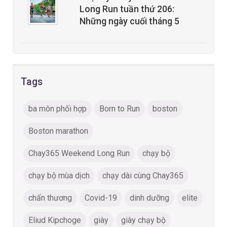
Long Run tuần thứ 206:
Những ngày cuối tháng 5
Tags
ba môn phối hợp
Born to Run
boston
Boston marathon
Chay365 Weekend Long Run
chạy bộ
chạy bộ mùa dịch
chạy dài cùng Chay365
chấn thương
Covid-19
dinh dưỡng
elite
Eliud Kipchoge
giày
giày chạy bộ