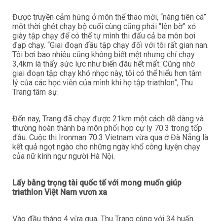
Được truyền cảm hứng ở môn thể thao mới, “nàng tiên cá”
một thời ghét chạy bộ cuối cùng cũng phải “lên bờ” xỏ
giày tập chạy để có thể tự mình thi đấu cả ba môn bơi
đạp chạy. “Giai đoạn đầu tập chạy đối với tôi rất gian nan.
Tôi bơi bao nhiêu cũng không biết mệt nhưng chỉ chạy
3,4km là thấy sức lực như biến đâu hết mất. Cũng nhờ
giai đoạn tập chạy khó nhọc này, tôi có thể hiểu hơn tâm
lý của các học viên của mình khi họ tập triathlon”, Thu
Trang tâm sự.
Đến nay, Trang đã chạy được 21km một cách dễ dàng và
thường hoàn thành ba môn phối hợp cự ly 70.3 trong tốp
đầu. Cuộc thi Ironman 70.3 Vietnam vừa qua ở Đà Nẵng là
kết quả ngọt ngào cho những ngày khổ công luyện chạy
của nữ kình ngư người Hà Nội.
Lấy bằng trọng tài quốc tế với mong muốn giúp
triathlon Việt Nam vươn xa
Vào đầu tháng 4 vừa qua, Thu Trang cùng với 34 huấn