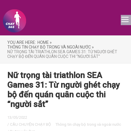
YOU ARE HERE:
HOME »
THÔNG TIN CHẠY BỘ TRONG VÀ NGOÀI NƯỚC »
NỮ TRỌNG TÀI TRIATHLON SEA GAMES 31: TỪ NGƯỜI GHÉT
CHẠY BỘ ĐẾN QUÁN QUÂN CUỘC THI “NGƯỜI SẮT”
Nữ trọng tài triathlon SEA
Games 31: Từ người ghét chạy
bộ đến quán quân cuộc thi
“người sắt”
13/05/2022
/
CÂU CHUYỆN CHẠY BỘ
Thông tin chạy bộ trong và ngoài nước