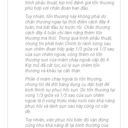
trình phẫu thuật, kíp mổ đánh giá tổn thương
phù hợp với chẩn đoán ban đầu.
Tuy nhiên, tổn thương này không phải do
chấn thương ngay tại thời điểm cách đây 4
tuần, mà bắt đầu từ trước rồi. Chấn thương
cách đây 4 tuần chỉ làm nặng thêm tổn
thương mà thôi. Trong quá trình phẫu thuật,
chúng tôi phát hiện Chinh bị rách sừng sau
sụn chêm đoạn tiếp giáp 1/3 giữa và 1/3 sau
của sụn chêm ngoài, cộng thêm có tổn
thương sụn của mâm chày ngoài cấp độ 4.
Kíp mổ đã cắt lọc, xử lý sụn chêm tổn
thương và khâu lại cẩn thận.
Phần ở mâm chày ngoài bị tổn thương,
chúng tôi đã đốt bằng dụng cụ đặc biệt để
kích thích sự phục hồi sụn. Do tổn thương tại
vùng 1/3 giữa và 1/3 sau của sụn chêm
ngoài là ở vùng thiếu máu nuôi nên khả năng
phục hồi và lành sụn sau này cũng có vấn
đề.
Tuy nhiên, việc phục hồi biên độ vận động
cũng như khả năng đi lại bình thường của