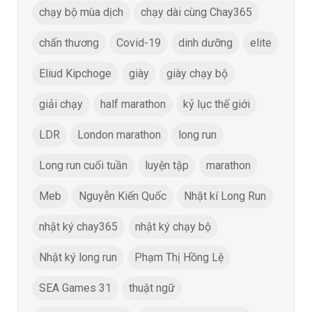
chạy bộ mùa dịch
chạy dài cùng Chay365
chấn thương
Covid-19
dinh dưỡng
elite
Eliud Kipchoge
giày
giày chạy bộ
giải chạy
half marathon
kỷ lục thế giới
LDR
London marathon
long run
Long run cuối tuần
luyện tập
marathon
Meb
Nguyễn Kiến Quốc
Nhật kí Long Run
nhật ký chay365
nhật ký chạy bộ
Nhật ký long run
Phạm Thị Hồng Lệ
SEA Games 31
thuật ngữ