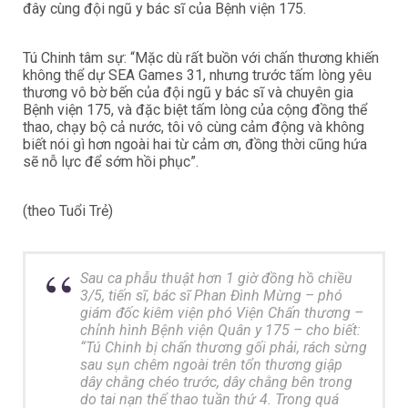
đây cùng đội ngũ y bác sĩ của Bệnh viện 175.
Tú Chinh tâm sự: “Mặc dù rất buồn với chấn thương khiến
không thể dự SEA Games 31, nhưng trước tấm lòng yêu
thương vô bờ bến của đội ngũ y bác sĩ và chuyên gia
Bệnh viện 175, và đặc biệt tấm lòng của cộng đồng thể
thao, chạy bộ cả nước, tôi vô cùng cảm động và không
biết nói gì hơn ngoài hai từ cảm ơn, đồng thời cũng hứa
sẽ nỗ lực để sớm hồi phục”.
(theo Tuổi Trẻ)
Sau ca phẫu thuật hơn 1 giờ đồng hồ chiều
3/5, tiến sĩ, bác sĩ Phan Đình Mừng – phó
giám đốc kiêm viện phó Viện Chấn thương –
chỉnh hình Bệnh viện Quân y 175 – cho biết:
“Tú Chinh bị chấn thương gối phải, rách sừng
sau sụn chêm ngoài trên tổn thương giập
dây chằng chéo trước, dây chằng bên trong
do tai nạn thể thao tuần thứ 4. Trong quá