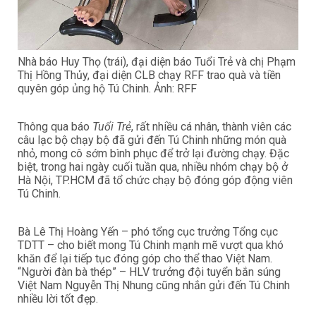
Nhà báo Huy Thọ (trái), đại diện báo Tuổi Trẻ và chị Phạm
Thị Hồng Thủy, đại diện CLB chạy RFF trao quà và tiền
quyên góp ủng hộ Tú Chinh. Ảnh: RFF
Thông qua báo
Tuổi Trẻ
, rất nhiều cá nhân, thành viên các
câu lạc bộ chạy bộ đã gửi đến Tú Chinh những món quà
nhỏ, mong cô sớm bình phục để trở lại đường chạy. Đặc
biệt, trong hai ngày cuối tuần qua, nhiều nhóm chạy bộ ở
Hà Nội, TP.HCM đã tổ chức chạy bộ đóng góp động viên
Tú Chinh.
Bà Lê Thị Hoàng Yến – phó tổng cục trưởng Tổng cục
TDTT – cho biết mong Tú Chinh mạnh mẽ vượt qua khó
khăn để lại tiếp tục đóng góp cho thể thao Việt Nam.
“Người đàn bà thép” – HLV trưởng đội tuyển bắn súng
Việt Nam Nguyễn Thị Nhung cũng nhắn gửi đến Tú Chinh
nhiều lời tốt đẹp.