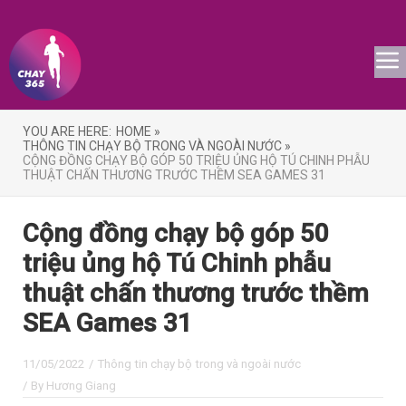
YOU ARE HERE:
HOME »
THÔNG TIN CHẠY BỘ TRONG VÀ NGOÀI NƯỚC »
CỘNG ĐỒNG CHẠY BỘ GÓP 50 TRIỆU ỦNG HỘ TÚ CHINH PHẪU
THUẬT CHẤN THƯƠNG TRƯỚC THỀM SEA GAMES 31
Cộng đồng chạy bộ góp 50
triệu ủng hộ Tú Chinh phẫu
thuật chấn thương trước thềm
SEA Games 31
11/05/2022
/
Thông tin chạy bộ trong và ngoài nước
/ By
Hương Giang