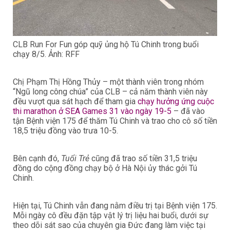
CLB Run For Fun góp quỹ ủng hộ Tú Chinh trong buổi
chạy 8/5. Ảnh: RFF
Chị Phạm Thị Hồng Thủy – một thành viên trong nhóm
“Ngũ long công chúa” của CLB – cả năm thành viên này
đều vượt qua sát hạch để tham gia
chạy hưởng ứng cuộc
thi marathon ở SEA Games 31 vào ngày 19-5
– đã vào
tận Bệnh viện 175 để thăm Tú Chinh và trao cho cô số tiền
18,5 triệu đồng vào trưa 10-5.
Bên cạnh đó,
Tuổi Trẻ
cũng đã trao số tiền 31,5 triệu
đồng do cộng đồng chạy bộ ở Hà Nội ủy thác gởi Tú
Chinh.
Hiện tại, Tú Chinh vẫn đang nằm điều trị tại Bệnh viện 175.
Mỗi ngày cô đều đặn tập vật lý trị liệu hai buổi, dưới sự
theo dõi sát sao của chuyên gia Đức đang làm việc tại