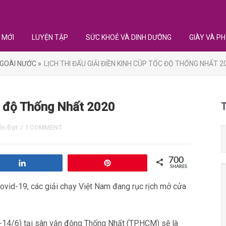
 MỚI
LUYỆN TẬP
SỨC KHOẺ VÀ DINH DƯỠNG
GIÀY VÀ PH
GOÀI NƯỚC »
LỊCH THI ĐẤU GIẢI ĐIỀN KINH CÚP TỐC ĐỘ THỐNG NHẤT 2
ốc độ Thống Nhất 2020
ễn Đạt
/
1 COMMENT
700
Share
Pin
SHARES
 Covid-19, các giải chạy Việt Nam đang rục rịch mở cửa
-14/6) tại sân vận động Thống Nhất (TP.HCM) sẽ là