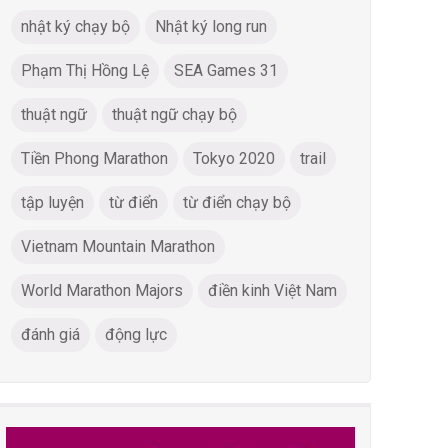
nhật ký chạy bộ
Nhật ký long run
Phạm Thị Hồng Lệ
SEA Games 31
thuật ngữ
thuật ngữ chạy bộ
Tiền Phong Marathon
Tokyo 2020
trail
tập luyện
từ điển
từ điển chạy bộ
Vietnam Mountain Marathon
World Marathon Majors
điền kinh Việt Nam
đánh giá
động lực