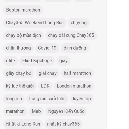
Boston marathon
Chay365 Weekend Long Run
chạy bộ
chạy bộ mùa dịch
chạy dài cùng Chay365
chấn thương
Covid-19
dinh dưỡng
elite
Eliud Kipchoge
giày
giày chạy bộ
giải chạy
half marathon
kỷ lục thế giới
LDR
London marathon
long run
Long run cuối tuần
luyện tập
marathon
Meb
Nguyễn Kiến Quốc
ộ Thống Nhất 2020 - Blog Chạy Bộ
Nhật kí Long Run
nhật ký chay365