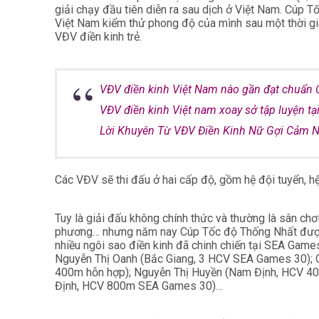
giải chạy đầu tiên diễn ra sau dịch ở Việt Nam. Cúp 
Việt Nam kiểm thử phong độ của mình sau một thời gia
VĐV điền kinh trẻ.
VĐV điền kinh Việt Nam nào gần đạt chuẩn 
VĐV điền kinh Việt nam xoay sở tập luyện tại
Lời Khuyên Từ VĐV Điền Kinh Nữ Gợi Cảm N
Các VĐV sẽ thi đấu ở hai cấp độ, gồm hệ đội tuyển, hệ
Tuy là giải đấu không chính thức và thường là sân chơ
phương… nhưng năm nay Cúp Tốc độ Thống Nhất được t
nhiều ngôi sao điền kinh đã chinh chiến tại SEA Ga
Nguyễn Thị Oanh (Bắc Giang, 3 HCV SEA Games 30); 
400m hỗn hợp); Nguyễn Thị Huyền (Nam Định, HCV 40
Định, HCV 800m SEA Games 30)…