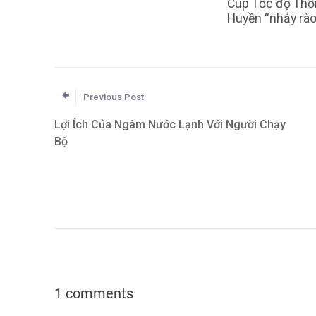
Cúp Tốc độ Thố
Huyền “nhảy rà
Previous Post
Lợi Ích Của Ngâm Nước Lạnh Với Người Chạy
Bộ
1 comments