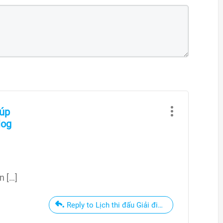
Cúp
log
n […]
Reply to Lịch thi đấu Giải điền kinh Cúp Tốc đ