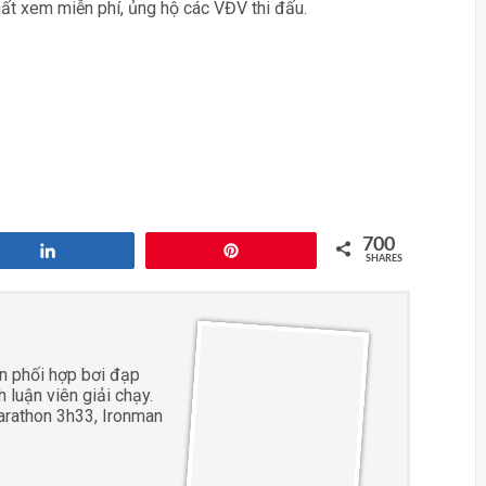
ất xem miễn phí, ủng hộ các VĐV thi đấu.
700
Share
Pin
SHARES
ôn phối hợp bơi đạp
h luận viên giải chạy.
arathon 3h33, Ironman