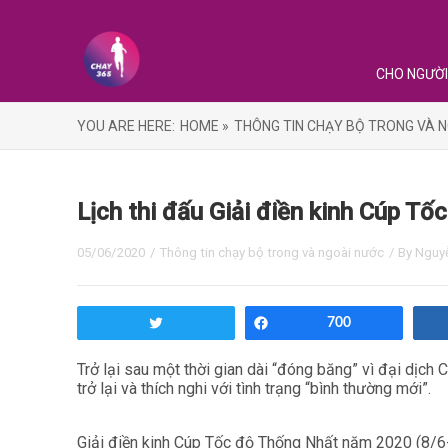
CHO NGƯỜI
YOU ARE HERE:
HOME »
THÔNG TIN CHẠY BỘ TRONG VÀ N
Lịch thi đấu Giải điền kinh Cúp T
05/06/2020
/
Thông tin chạy bộ trong và ngoài nước
/ By
Nguy
Tweet
Share
700
Trở lại sau một thời gian dài “đóng băng” vì đại dịch
trở lại và thích nghi với tình trạng “bình thường mới”.
Giải điền kinh Cúp Tốc độ Thống Nhất năm 2020 (8/6