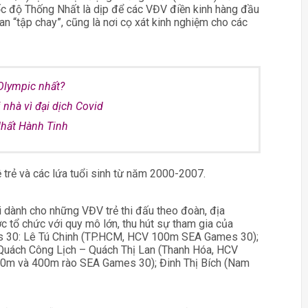
Tốc độ Thống Nhất là dịp để các VĐV điền kinh hàng đầu
n “tập chay”, cũng là nơi cọ xát kinh nghiệm cho các
Olympic nhất?
 nhà vì đại dịch Covid
hất Hành Tinh
 trẻ và các lứa tuổi sinh từ năm 2000-2007.
i dành cho những VĐV trẻ thi đấu theo đoàn, địa
ổ chức với quy mô lớn, thu hút sự tham gia của
mes 30: Lê Tú Chinh (TP.HCM, HCV 100m SEA Games 30);
Quách Công Lịch – Quách Thị Lan (Thanh Hóa, HCV
0m và 400m rào SEA Games 30); Đinh Thị Bích (Nam