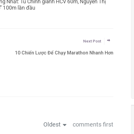
ng Nhất: Tú Chinh giành HCV 60m, Nguyễn Thị
o” 100m lần đầu
Next Post
10 Chiến Lược Để Chạy Marathon Nhanh Hơn
Oldest
comments first