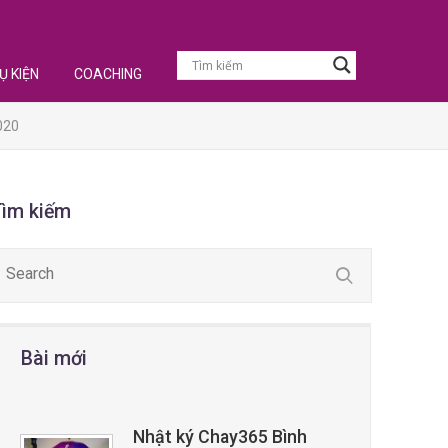
Ụ KIỆN
COACHING
020
Tìm kiếm
Bài mới
Nhật ký Chay365 Bình