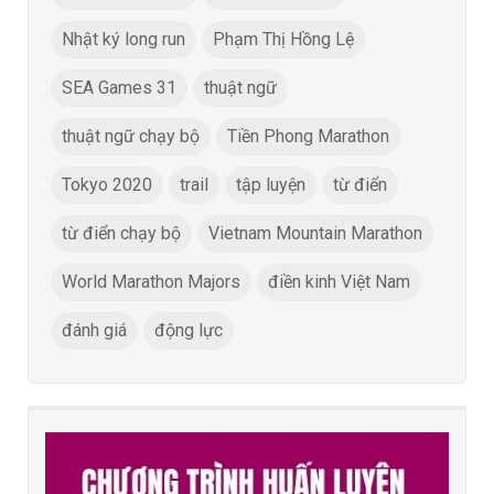
Nhật ký long run
Phạm Thị Hồng Lệ
SEA Games 31
thuật ngữ
thuật ngữ chạy bộ
Tiền Phong Marathon
Tokyo 2020
trail
tập luyện
từ điển
từ điển chạy bộ
Vietnam Mountain Marathon
World Marathon Majors
điền kinh Việt Nam
đánh giá
động lực