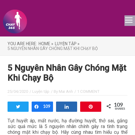
YOU ARE HERE:
HOME »
LUYỆN TẬP »
5 NGUYÊN NHÂN GÂY CHÓNG MẶT KHI CHẠY BỘ
5 Nguyên Nhân Gây Chóng Mặt
Khi Chạy Bộ
25/04/2020
/
Luyện tập
/ By
Mai Anh
/
1 COMMENT
109
Tweet
Share
109
Share
Pin
SHARES
Tụt huyết áp, mất nước, hạ đường huyết, thở sai, gắng
sức quá mức là 5 nguyên nhân chính gây ra tình trạng
chóng mặt khi chạy bộ. Hãy cùng nhau tìm hiểu cụ thể