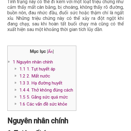
Tình trạng này có thể đi kèm với một loạt triệu chứng như
cảm thấy mất cân bằng, bị choáng, không thấy rõ đường,
buồn nôn, đau nhức đầu, đuối sức hoặc thậm chí là ngất
xỉu. Những triệu chứng này có thể xảy ra đột ngột khi
đang chạy, sau khi hoàn tất buổi chạy mà cũng có thể
xuất hiện sau một khoảng thời gian tích lũy dần.
Mục lục
[
Ẩn
]
1
Nguyên nhân chính
1.1
1. Tụt huyết áp
1.2
2. Mất nước
1.3
3. Hạ đường huyết
1.4
4. Thở không đúng cách
1.5
5. Gắng sức quá mức
1.6
Các vấn đề sức khỏe
Nguyên nhân chính