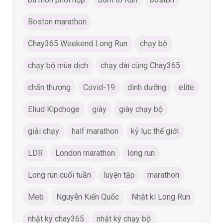
Boston marathon
Chay365 Weekend Long Run
chạy bộ
chạy bộ mùa dịch
chạy dài cùng Chay365
chấn thương
Covid-19
dinh dưỡng
elite
Eliud Kipchoge
giày
giày chạy bộ
giải chạy
half marathon
kỷ lục thế giới
LDR
London marathon
long run
Long run cuối tuần
luyện tập
marathon
Meb
Nguyễn Kiến Quốc
Nhật kí Long Run
nhật ký chay365
nhật ký chạy bộ