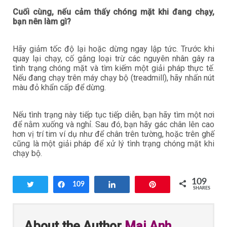
Cuối cùng, nếu cảm thấy chóng mặt khi đang chạy,
bạn nên làm gì?
Hãy giảm tốc độ lại hoặc dừng ngay lập tức. Trước khi
quay lại chạy, cố gắng loại trừ các nguyên nhân gây ra
tình trạng chóng mặt và tìm kiếm một giải pháp thực tế.
Nếu đang chạy trên máy chạy bộ (treadmill), hãy nhấn nút
màu đỏ khẩn cấp để dừng.
Nếu tình trạng này tiếp tục tiếp diễn, bạn hãy tìm một nơi
để nằm xuống và nghỉ. Sau đó, bạn hãy gác chân lên cao
hơn vị trí tim ví dụ như để chân trên tường, hoặc trên ghế
cũng là một giải pháp để xử lý tình trạng chóng mặt khi
chạy bộ.
109
Tweet
Share
109
Share
Pin
SHARES
About the Author
Mai Anh