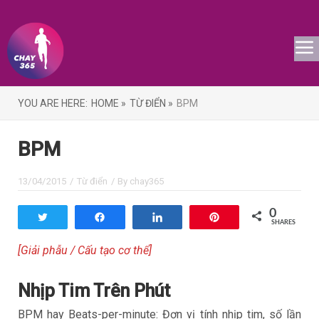
YOU ARE HERE:
HOME »
TỪ ĐIỂN »
BPM
BPM
13/04/2015
/
Từ điển
/ By
chay365
0
Tweet
Share
Share
Pin
SHARES
[Giải phẫu / Cấu tạo cơ thể]
Nhịp Tim Trên Phút
BPM hay Beats-per-minute: Đơn vị tính nhịp tim, số lần