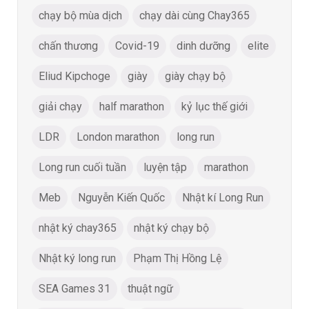
chạy bộ mùa dịch
chạy dài cùng Chay365
chấn thương
Covid-19
dinh dưỡng
elite
Eliud Kipchoge
giày
giày chạy bộ
giải chạy
half marathon
kỷ lục thế giới
LDR
London marathon
long run
Long run cuối tuần
luyện tập
marathon
Meb
Nguyễn Kiến Quốc
Nhật kí Long Run
nhật ký chay365
nhật ký chạy bộ
Nhật ký long run
Phạm Thị Hồng Lệ
SEA Games 31
thuật ngữ