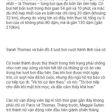
nhất – là Thomas – từng bơi qua đó bốn lần liên tiếp. Cô
bơi hết bốn lượt trong thời gian 54 giờ và 10 phút, và mặc
dù chỗ hẹp nhất của eo biển này chỉ rộng 20 dặm (khoảng
32 km), nhưng do sóng lớn xô đẩy, trên thực tế, tổng cự li
bơi của cô không phải 80 dặm, mà là gần 130 dặm (gần
210km).
Sarah Thomas và bản đồ 4 lượt bơi vượt Kênh Anh của cô
Cô hoàn thành được thử thách trong tình trạng phải chống
chọi cơn say sóng và nôn hết tất cả những gì cô ăn vào
trong hai lượt bơi đầu tiên. Sau khi bơi được một ngày
trời, cô suýt nữa đã bỏ cuộc, nhưng đội ngũ hỗ trợ bảo cô:
cứ tiếp tục đi. “Và tôi cứ làm theo,” cô nói. “Tôi bơi tiếp
cho đến khi mặt trời mọc, và dần cảm thấy khá hơn.”
Các nữ vận động viên lập kì tích thời gian gần đây không
phải chỉ có Paris và Thomas. Tháng trước, Maggie Guteri
trở thành nữ vận động viên đầu tiên giành chiến thắng