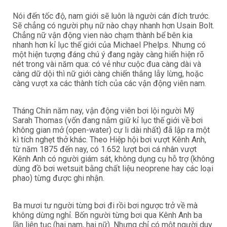
Nói đến tốc độ, nam giới sẽ luôn là người cán đích trước.
Sẽ chẳng có người phụ nữ nào chạy nhanh hơn Usain Bolt.
Chẳng nữ vận động vien nào chạm thành bể bên kia
nhanh hơn kỉ lục thế giới của Michael Phelps. Nhưng có
một hiện tượng đáng chú ý đang ngày càng hiển hiện rõ
nét trong vài năm qua: có vẻ như cuộc đua càng dài và
càng dữ dội thì nữ giới càng chiến thắng lẫy lừng, hoặc
càng vượt xa các thành tích của các vận động viên nam.
Tháng Chín năm nay, vận động viên bơi lội người Mỹ
Sarah Thomas (vốn đang nắm giữ kỉ lục thế giới về bơi
không gian mở (open-water) cự li dài nhất) đã lập ra một
kì tích nghẹt thở khác. Theo Hiệp hội bơi vượt Kênh Anh,
từ năm 1875 đến nay, có 1.652 lượt bơi cá nhân vượt
Kênh Anh có người giám sát, không dụng cụ hỗ trợ (không
dùng đồ bơi wetsuit bằng chất liệu neoprene hay các loại
phao) từng được ghi nhận.
Ba mươi tư người từng bơi đi rồi bơi ngược trở về mà
không dừng nghỉ. Bốn người từng bơi qua Kênh Anh ba
lần liên tục (hai nam, hai nữ). Nhưng chỉ có một người duy