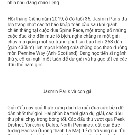
nhìn như đang chao liệng.
Hồi tháng Giêng năm 2019, ở độ tuổi 35, Jasmin Paris đã
lên trang nhất các tờ báo khắp toàn cầu sau khi giành
chiến thắng tại cuộc đua Spine Race, một trong số những
cuộc đua khó đến mức lố bịch, nghe chẳng ra một giải
chạy mà giống một sự trừng phạt tàn bạo hơn: 268 dặm
(gần 430km) liền mạch không chia chặng dọc theo đường
mòn Pennine Way (Anh-Scotland). Đang học tiến sĩ ngành
thú y, cô xin nghỉ một tuần để dự giải và hạ gục tất cả các
đấu thủ nam giới.
Jasmin Paris và con gái
Giải đấu này quả thực xứng danh là giải đua sức bền dữ
dằn nhất thế giới. Hai phần ba thời gian dự giải, các đấu
thủ phải chạy trong bóng tối. Các đấu thủ vượt qua Peak
District, Yorkshire Dales, North Pennines, cắt qua Bức
tường Hadrian (tường thành La Mã) để đi tới vùng núi đồi