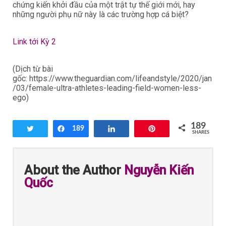
chứng kiến khởi đầu của một trật tự thế giới mới, hay
những người phụ nữ này là các trường hợp cá biệt?
Link tới Kỳ 2
(Dịch từ bài
gốc: https://www.theguardian.com/lifeandstyle/2020/jan
/03/female-ultra-athletes-leading-field-women-less-
ego)
189
Tweet
Share
189
Share
Pin
SHARES
About the Author
Nguyễn Kiến
Quốc