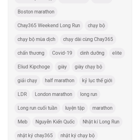
Boston marathon
Chay365 Weekend Long Run
chạy bộ
chạy bộ mùa dịch
chạy dài cùng Chay365
chấn thương
Covid-19
dinh dưỡng
elite
Eliud Kipchoge
giày
giày chạy bộ
giải chạy
half marathon
kỷ lục thế giới
LDR
London marathon
long run
Long run cuối tuần
luyện tập
marathon
Meb
Nguyễn Kiến Quốc
Nhật kí Long Run
nhật ký chay365
nhật ký chạy bộ