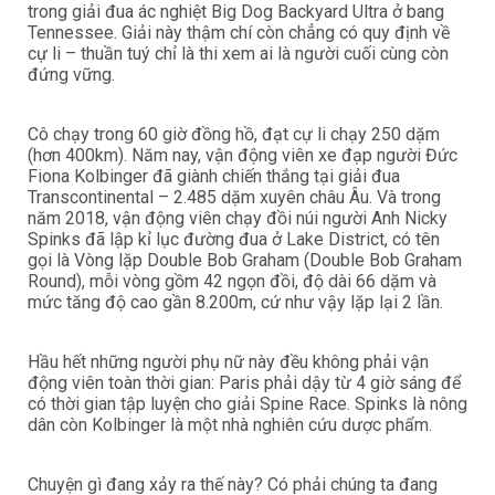
trong giải đua ác nghiệt Big Dog Backyard Ultra ở bang
Tennessee. Giải này thậm chí còn chẳng có quy định về
cự li – thuần tuý chỉ là thi xem ai là người cuối cùng còn
đứng vững.
Cô chạy trong 60 giờ đồng hồ, đạt cự li chạy 250 dặm
(hơn 400km). Năm nay, vận động viên xe đạp người Đức
Fiona Kolbinger đã giành chiến thắng tại giải đua
Transcontinental – 2.485 dặm xuyên châu Âu. Và trong
năm 2018, vận động viên chạy đồi núi người Anh Nicky
Spinks đã lập kỉ lục đường đua ở Lake District, có tên
gọi là Vòng lặp Double Bob Graham (Double Bob Graham
Round), mỗi vòng gồm 42 ngọn đồi, độ dài 66 dặm và
mức tăng độ cao gần 8.200m, cứ như vậy lặp lại 2 lần.
Hầu hết những người phụ nữ này đều không phải vận
động viên toàn thời gian: Paris phải dậy từ 4 giờ sáng để
có thời gian tập luyện cho giải Spine Race. Spinks là nông
dân còn Kolbinger là một nhà nghiên cứu dược phẩm.
Chuyện gì đang xảy ra thế này? Có phải chúng ta đang