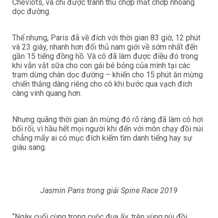
Cheviots, và chỉ được tranh thủ chợp mắt chớp nhoáng
dọc đường.
Thế nhưng, Paris đã về đích với thời gian 83 giờ, 12 phút
và 23 giây, nhanh hơn đối thủ nam giới về sớm nhất đến
gần 15 tiếng đồng hồ. Và cô đã làm được điều đó trong
khi vẫn vắt sữa cho con gái bé bỏng của mình tại các
trạm dừng chân dọc đường – khiến cho 15 phút ăn mừng
chiến thắng dàng riêng cho cô khi bước qua vạch đích
càng vinh quang hơn.
Nhưng quãng thời gian ăn mừng đó rõ ràng đã làm cô hơi
bối rối, vì hầu hết mọi người khi đến với môn chạy đồi núi
chẳng mấy ai có mục đích kiếm tìm danh tiếng hay sự
giàu sang.
Jasmin Paris trong giải Spine Race 2019
“Ngày cuối cùng trong cuộc đua ấy, trên vùng núi đồi