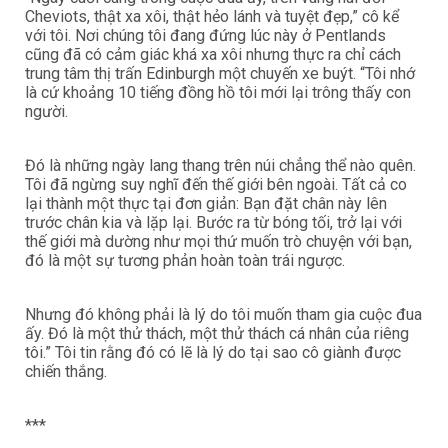
Cheviots, thật xa xôi, thật hẻo lánh và tuyệt đẹp,” cô kể
với tôi. Nơi chúng tôi đang đứng lúc này ở Pentlands
cũng đã có cảm giác khá xa xôi nhưng thực ra chỉ cách
trung tâm thị trấn Edinburgh một chuyến xe buýt. “Tôi nhớ
là cứ khoảng 10 tiếng đồng hồ tôi mới lại trông thấy con
người.
Đó là những ngày lang thang trên núi chẳng thể nào quên.
Tôi đã ngừng suy nghĩ đến thế giới bên ngoài. Tất cả co
lại thành một thực tại đơn giản: Bạn đặt chân này lên
trước chân kia và lặp lại. Bước ra từ bóng tối, trở lại với
thế giới mà dường như mọi thứ muốn trò chuyện với bạn,
đó là một sự tương phản hoàn toàn trái ngược.
Nhưng đó không phải là lý do tôi muốn tham gia cuộc đua
ấy. Đó là một thử thách, một thử thách cá nhân của riêng
tôi.” Tôi tin rằng đó có lẽ là lý do tại sao cô giành được
chiến thắng.
***