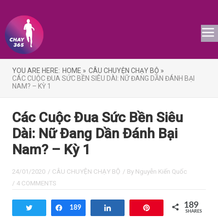
YOU ARE HERE:
HOME »
CÂU CHUYỆN CHẠY BỘ »
CÁC CUỘC ĐUA SỨC BỀN SIÊU DÀI: NỮ ĐANG DẦN ĐÁNH BẠI
NAM? – KỲ 1
Các Cuộc Đua Sức Bền Siêu
Dài: Nữ Đang Dần Đánh Bại
Nam? – Kỳ 1
24/01/2020
/
CÂU CHUYỆN CHẠY BỘ
/ By
Nguyễn Kiến Quốc
/
4 COMMENTS
189
Tweet
Share
189
Share
Pin
SHARES