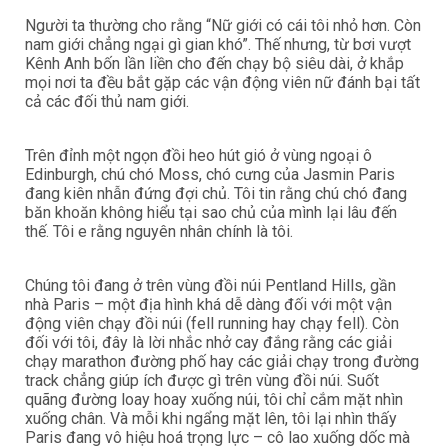
Người ta thường cho rằng “Nữ giới có cái tôi nhỏ hơn. Còn
nam giới chẳng ngại gì gian khó”. Thế nhưng, từ bơi vượt
Kênh Anh bốn lần liền cho đến chạy bộ siêu dài, ở khắp
mọi nơi ta đều bắt gặp các vận động viên nữ đánh bại tất
cả các đối thủ nam giới.
Trên đỉnh một ngọn đồi heo hút gió ở vùng ngoại ô
Edinburgh, chú chó Moss, chó cưng của Jasmin Paris
đang kiên nhẫn đứng đợi chủ. Tôi tin rằng chú chó đang
băn khoăn không hiểu tại sao chủ của mình lại lâu đến
thế. Tôi e rằng nguyên nhân chính là tôi.
Chúng tôi đang ở trên vùng đồi núi Pentland Hills, gần
nhà Paris – một địa hình khá dễ dàng đối với một vận
động viên chạy đồi núi (fell running hay chạy fell). Còn
đối với tôi, đây là lời nhắc nhở cay đắng rằng các giải
chạy marathon đường phố hay các giải chạy trong đường
track chẳng giúp ích được gì trên vùng đồi núi. Suốt
quãng đường loay hoay xuống núi, tôi chỉ cắm mặt nhìn
xuống chân. Và mỗi khi ngẩng mặt lên, tôi lại nhìn thấy
Paris đang vô hiệu hoá trọng lực – cô lao xuống dốc mà