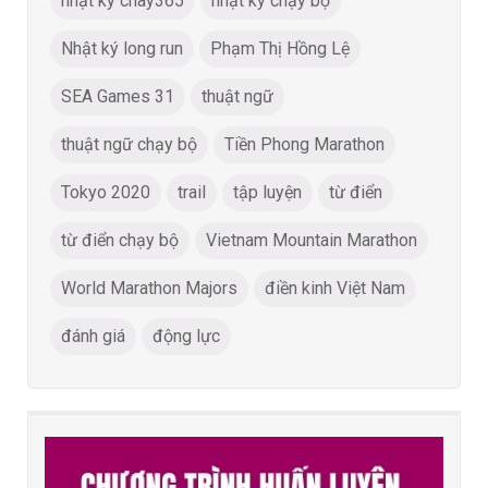
nhật ký chay365
nhật ký chạy bộ
Nhật ký long run
Phạm Thị Hồng Lệ
SEA Games 31
thuật ngữ
thuật ngữ chạy bộ
Tiền Phong Marathon
Tokyo 2020
trail
tập luyện
từ điển
từ điển chạy bộ
Vietnam Mountain Marathon
World Marathon Majors
điền kinh Việt Nam
đánh giá
động lực