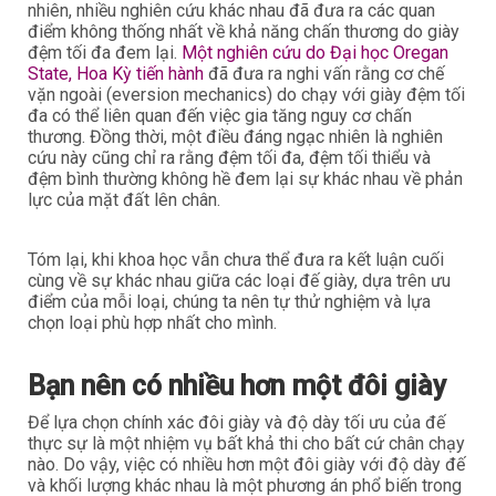
nhiên, nhiều nghiên cứu khác nhau đã đưa ra các quan
điểm không thống nhất về khả năng chấn thương do giày
đệm tối đa đem lại.
Một nghiên cứu do Đại học Oregan
State, Hoa Kỳ tiến hành
đã đưa ra nghi vấn rằng cơ chế
vặn ngoài (eversion mechanics) do chạy với giày đệm tối
đa có thể liên quan đến việc gia tăng nguy cơ chấn
thương. Đồng thời, một điều đáng ngạc nhiên là nghiên
cứu này cũng chỉ ra rằng đệm tối đa, đệm tối thiểu và
đệm bình thường không hề đem lại sự khác nhau về phản
lực của mặt đất lên chân.
Tóm lại, khi khoa học vẫn chưa thể đưa ra kết luận cuối
cùng về sự khác nhau giữa các loại đế giày, dựa trên ưu
điểm của mỗi loại, chúng ta nên tự thử nghiệm và lựa
chọn loại phù hợp nhất cho mình.
Bạn nên có nhiều hơn một đôi giày
Để lựa chọn chính xác đôi giày và độ dày tối ưu của đế
thực sự là một nhiệm vụ bất khả thi cho bất cứ chân chạy
nào. Do vậy, việc có nhiều hơn một đôi giày với độ dày đế
và khối lượng khác nhau là một phương án phổ biến trong