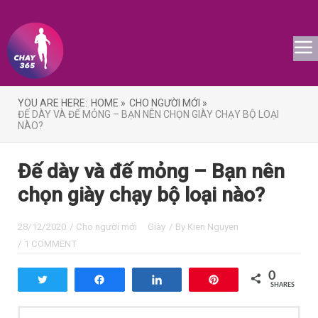
YOU ARE HERE:
HOME »
CHO NGƯỜI MỚI »
ĐẾ DÀY VÀ ĐẾ MỎNG – BẠN NÊN CHỌN GIÀY CHẠY BỘ LOẠI
NÀO?
Đế dày và đế mỏng – Bạn nên
chọn giày chạy bộ loại nào?
28/12/2020
/
Cho người mới
Giày
/ By
Kien Nguyen
/
1 COMMENT
0
Tweet
Share
Share
Pin
SHARES