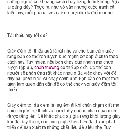
những người có khoảng cách chạy hàng tuần khủng. Vậy
ai đúng đây? Thực ra, như vô vàn những cuộc tranh cãi
kiểu này, mỗi phong cách sẽ có ưu/nhược điểm riêng.
Tối thiểu hay tối đa?
Giày đệm tối thiểu quả là rất nhẹ và cho bạn cảm giác
rằng bạn có thể rèn luyện sức mạnh cơ bắp ở chân theo
cách này. Tuy nhiên, nếu bạn chạy quá nhanh mà chưa
luyện tập đủ,
chấn thương
có thể ập đến. Cơ thể con
người sẽ phản ứng rất khác nhau giữa việc chạy với đế
dày hai phân rưỡi và chạy chân đất. Bạn cần có một thời
gian làm quen dần dần để có thể chạy với giày đệm tối
thiểu.
Giày đệm tối đa đem lại sự êm ái khi chân chạm đất mà
nhiều người sẽ thích và cảm thấy guồng chân của mình
được tăng lên. Để khắc phục sự gia tăng khối lượng giày
khi đế dày thêm, các công nghệ tiên tiến đã được phát
triển để sản xuất ra những chất liệu đế siêu nhẹ. Tuy