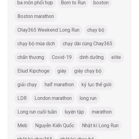
ba môn phối hợp
Born to Run
boston
Boston marathon
Chay365 Weekend Long Run
chạy bộ
chạy bộ mùa dịch
chạy dài cùng Chay365
chấn thương
Covid-19
dinh dưỡng
elite
Eliud Kipchoge
giày
giày chạy bộ
giải chạy
half marathon
kỷ lục thế giới
LDR
London marathon
long run
Long run cuối tuần
luyện tập
marathon
Meb
Nguyễn Kiến Quốc
Nhật kí Long Run