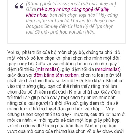
(Không phải là Pizza, mà là về giày chạy bộ)
Giữa
mê cung những công nghệ đế giày
khác nhau
, bạn nên chọn loại nào? Hãy cùng
lắng nghe một vài lời khuyên từ chuyên gia
Douglas Smiley đến từ Hoa Kỳ để lựa chọn
loại đế giày phù hợp với bản thân.
Với sự phát triển của bộ môn chạy bộ, chúng ta phải đối
mặt với vô số lựa chọn khi phải chọn cho mình một đôi
giày chạy bộ. Giữa vô vàn những phong cách như giày
đệm tối thiểu (
minimalist
), giày đệm tối đa (
maximalist
),
giày đua với
đệm bằng tấm carbon
, chọn ra loại giày tốt
nhất cho bản thân thực sự là một việc khó khăn. Khi nhìn
vào thị trường giày, bạn có thể nhận thấy rằng mỗi lựa
chọn đều sẽ đi kèm một cách lý giải phù hợp: Giày đệm
tối thiểu sẽ giúp bạn chạy một cách tự nhiên như bản
năng của loài người từ thời tiền sử, giày đệm tối đa sẽ
mang lại sự hỗ trợ tuyệt đối giúp bảo vệ khớp … Vậy
chúng ta nên chọn thế nào đây? Thực ra, câu trả lời nằm ở
mỗi cá nhân, vì mỗi người sẽ cần một loại giày phù hợp
với nhu cầu và thể trạng của bản thân. Nhằm giúp bạn
vượt qua mê cung của những lựa chọn về giày chạy, dưới