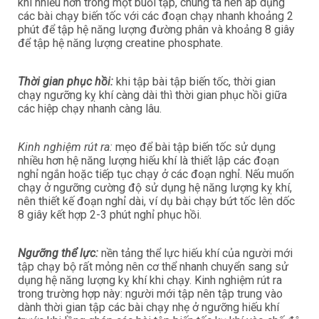
khí nhiều hơn trong một buổi tập, chúng ta nên áp dụng
các bài chạy biến tốc với các đoạn chạy nhanh khoảng 2
phút để tập hệ năng lượng đường phân và khoảng 8 giây
để tập hệ năng lượng creatine phosphate.
Thời gian phục hồi:
khi tập bài tập biến tốc, thời gian
chạy ngưỡng kỵ khí càng dài thì thời gian phục hồi giữa
các hiệp chạy nhanh càng lâu.
Kinh nghiệm rút ra:
mẹo để bài tập biến tốc sử dụng
nhiều hơn hệ năng lượng hiếu khí là thiết lập các đoạn
nghỉ ngắn hoặc tiếp tục chạy ở các đoạn nghỉ. Nếu muốn
chạy ở ngưỡng cường độ sử dụng hệ năng lượng kỵ khí,
nên thiết kế đoạn nghỉ dài, ví dụ bài chạy bứt tốc lên dốc
8 giây kết hợp 2-3 phút nghỉ phục hồi.
Ngưỡng thể lực:
nền tảng thể lực hiếu khí của người mới
tập chạy bộ rất mỏng nên cơ thể nhanh chuyển sang sử
dụng hệ năng lượng kỵ khí khi chạy. Kinh nghiệm rút ra
trong trường hợp này: người mới tập nên tập trung vào
dành thời gian tập các bài chạy nhẹ ở ngưỡng hiếu khí