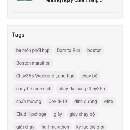
Những ngày cuối tháng 5
Tags
ba môn phối hợp
Born to Run
boston
Boston marathon
Chay365 Weekend Long Run
chạy bộ
chạy bộ mùa dịch
chạy dài cùng Chay365
chấn thương
Covid-19
dinh dưỡng
elite
Eliud Kipchoge
giày
giày chạy bộ
giải chạy
half marathon
kỷ lục thế giới