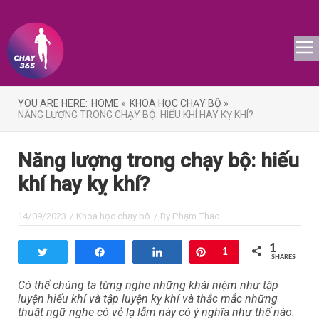
YOU ARE HERE:
HOME »
KHOA HỌC CHẠY BỘ »
NĂNG LƯỢNG TRONG CHẠY BỘ: HIẾU KHÍ HAY KỴ KHÍ?
Năng lượng trong chạy bộ: hiếu
khí hay kỵ khí?
14/09/2023
/
Khoa học chạy bộ
/ By
Phạm Thao
1
Tweet
Share
Share
Pin
1
SHARES
Có thể chúng ta từng nghe những khái niệm như tập
luyện hiếu khí và tập luyện kỵ khí và thắc mắc những
thuật ngữ nghe có vẻ lạ lẫm này có ý nghĩa như thế nào.