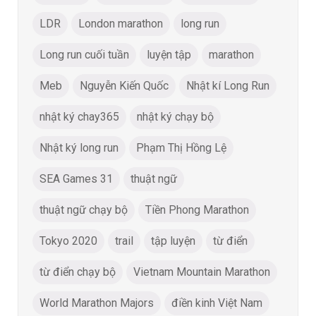
LDR
London marathon
long run
Long run cuối tuần
luyện tập
marathon
Meb
Nguyễn Kiến Quốc
Nhật kí Long Run
nhật ký chay365
nhật ký chạy bộ
Nhật ký long run
Phạm Thị Hồng Lệ
SEA Games 31
thuật ngữ
thuật ngữ chạy bộ
Tiền Phong Marathon
Tokyo 2020
trail
tập luyện
từ điển
từ điển chạy bộ
Vietnam Mountain Marathon
World Marathon Majors
điền kinh Việt Nam