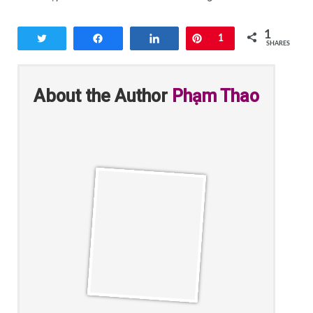
1
Tweet
Share
Share
Pin
1
SHARES
About the Author
Phạm Thao