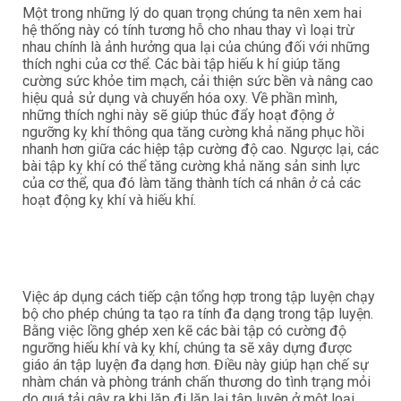
Một trong những lý do quan trọng chúng ta nên xem hai
hệ thống này có tính tương hỗ cho nhau thay vì loại trừ
nhau chính là ảnh hưởng qua lại của chúng đối với những
thích nghi của cơ thể. Các bài tập hiếu k hí giúp tăng
cường sức khỏe tim mạch, cải thiện sức bền và nâng cao
hiệu quả sử dụng và chuyển hóa oxy. Về phần mình,
những thích nghi này sẽ giúp thúc đẩy hoạt động ở
ngưỡng kỵ khí thông qua tăng cường khả năng phục hồi
nhanh hơn giữa các hiệp tập cường độ cao. Ngược lại, các
bài tập kỵ khí có thể tăng cường khả năng sản sinh lực
của cơ thể, qua đó làm tăng thành tích cá nhân ở cả các
hoạt động kỵ khí và hiếu khí.
Việc áp dụng cách tiếp cận tổng hợp trong tập luyện chạy
bộ cho phép chúng ta tạo ra tính đa dạng trong tập luyện.
Bằng việc lồng ghép xen kẽ các bài tập có cường độ
ngưỡng hiếu khí và kỵ khí, chúng ta sẽ xây dựng được
giáo án tập luyện đa dạng hơn. Điều này giúp hạn chế sự
nhàm chán và phòng tránh chấn thương do tình trạng mỏi
do quá tải gây ra khi lặp đi lặp lại tập luyện ở một loại