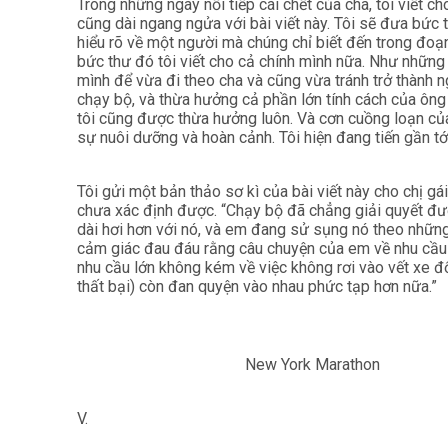
Trong những ngày nối tiếp cái chết của cha, tôi viết 
cũng dài ngang ngửa với bài viết này. Tôi sẽ đưa bức 
hiểu rõ về một người mà chúng chỉ biết đến trong đoạn
bức thư đó tôi viết cho cả chính mình nữa. Như những 
mình để vừa đi theo cha và cũng vừa tránh trở thành n
chạy bộ, và thừa hưởng cả phần lớn tính cách của ông
tôi cũng được thừa hưởng luôn. Và cơn cuồng loạn c
sự nuôi dưỡng và hoàn cảnh. Tôi hiện đang tiến gần tới
Tôi gửi một bản thảo sơ kì của bài viết này cho chị gái
chưa xác định được. “Chạy bộ đã chẳng giải quyết đư
dài hơi hơn với nó, và em đang sử sụng nó theo những
cảm giác đau đáu rằng câu chuyện của em về nhu cầu
nhu cầu lớn không kém về việc không rơi vào vết xe đổ
thất bại) còn đan quyện vào nhau phức tạp hơn nữa.”
New York Marathon
V.