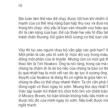
IV.
Bài toán làm thế nào để chạy được tốt hơn khi nhẩm tí
mạnh của cơ thể: khả năng bạn hấp thụ oxy và đưa nó t
trong khi chạy: chủ yếu là bạn vận chuyển oxy hiệu qu
đó là cân nặng của bạn. Để cải thiện hai yếu tố đầu t
tránh chấn thương. Để giảm khối lượng cơ thể, bạn cần 
Vậy thì tại sao người chạy bộ vẫn gặp các giới hạn? V
Một phần là các yếu tố sinh lý: mức độ oxy trong máu, 
động một phần của di truyền. Nhưng còn có một giả th
thao tên là Tim Noakes. Ông ta nói rằng, trong cái mà 
chúng ta chậm đi là do bộ não của chúng ta bảo cơ th
bị quá nhiệt hay bị một vết rạn do áp lực ở xương ống
thuyết của Noakes là đúng thì có nghĩa là giữa tâm trí 
chúng ta đều có thể chạy nhanh thêm. Ta chỉ cần phải
đóng ngắt vô thức ngay từ sớm. Nhưng thứ duy nhất ta
Việc tập luyện trở thành trò chơi trốn tìm với chính bản
ở Moses Brown, tôi băn khoăn không hiểu liệu mình c
được tốc độ của mình ngay từ sớm. Nếu biết được mìn
ngắt mạch.