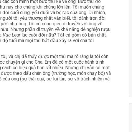
cho các con mình một bức thư kể về ông. Bức thư đó
thư này cho chúng khi chúng lớn lên. Tôi muốn chúng
 đời cuối cùng, yếu đuối và bệ rạc của ông. Dĩ nhiên,
người tôi yêu thương nhất vẫn biết, tôi dành trọn đời
gười như ông. Tôi có cùng gien di truyền với ông về
 nữa. Nhưng phần di truyền về khả năng dễ nghiện rượu
ủa
Vua Lear
lúc cuối đời nữa? Tất cả gồm có bản chất,
 độ tuổi mà mọi thứ bắt đầu xảy ra với cha tôi.
 tôi, và chị đã thấy được một thứ mà rõ ràng là tôi còn
ợc chuyện gì cho Cha. Em đã có một cuộc hành trình
 cách có hiệu quả hơn rất nhiều. Nhưng chị vẫn có một
 được theo dấu chân ông (trường học, môn chạy bộ) và
 của ông (sự thái quá, sự lụi tàn, sự vô trách nhiệm và