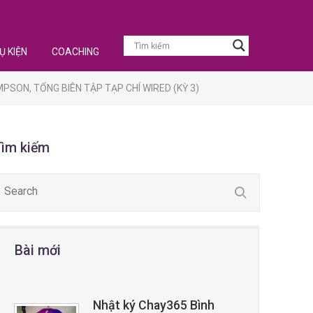
Ụ KIỆN
COACHING
SON, TỔNG BIÊN TẬP TẠP CHÍ WIRED (KỲ 3)
Tìm kiếm
Bài mới
Nhật ký Chay365 Bình