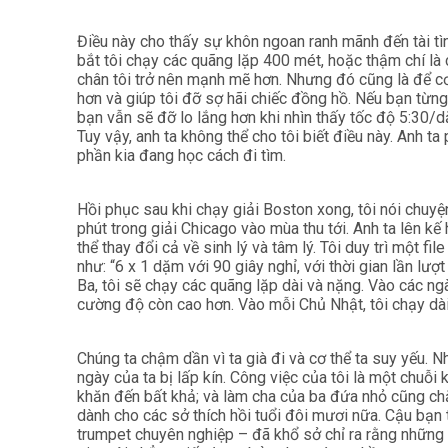
Điều này cho thấy sự khôn ngoan ranh mãnh đến tài tìn
bắt tôi chạy các quãng lặp 400 mét, hoặc thậm chí là 
chân tôi trở nên mạnh mẽ hơn. Nhưng đó cũng là để cơ 
hơn và giúp tôi đỡ sợ hãi chiếc đồng hồ. Nếu bạn từng
bạn vẫn sẽ đỡ lo lắng hơn khi nhìn thấy tốc độ 5:30/
Tuy vậy, anh ta không thể cho tôi biết điều này. Anh ta
phần kia đang học cách đi tìm.
Hồi phục sau khi chạy giải Boston xong, tôi nói chuyệ
phút trong giải Chicago vào mùa thu tới. Anh ta lên k
thể thay đổi cả về sinh lý và tâm lý. Tôi duy trì một fi
như: “6 x 1 dặm với 90 giây nghỉ, với thời gian lần lượt
Ba, tôi sẽ chạy các quãng lặp dài và nặng. Vào các n
cường độ còn cao hơn. Vào mỗi Chủ Nhật, tôi chạy dài
Chúng ta chậm dần vì ta già đi và cơ thể ta suy yếu. N
ngày của ta bị lấp kín. Công việc của tôi là một chu
khăn đến bất khả; và làm cha của ba đứa nhỏ cũng chẳ
dành cho các sở thích hồi tuổi đôi mươi nữa. Cậu bạn 
trumpet chuyên nghiệp – đã khổ sở chỉ ra rằng những 