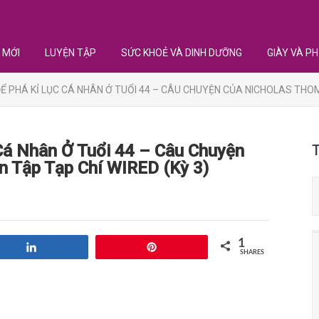
 MỚI
LUYỆN TẬP
SỨC KHOẺ VÀ DINH DƯỠNG
GIÀY VÀ PH
 PHÁ KỈ LỤC CÁ NHÂN Ở TUỔI 44 – CÂU CHUYỆN CỦA NICHOLAS THOMP
Cá Nhân Ở Tuổi 44 – Câu Chuyện
n Tập Tạp Chí WIRED (Kỳ 3)
1
Share
Pin
SHARES