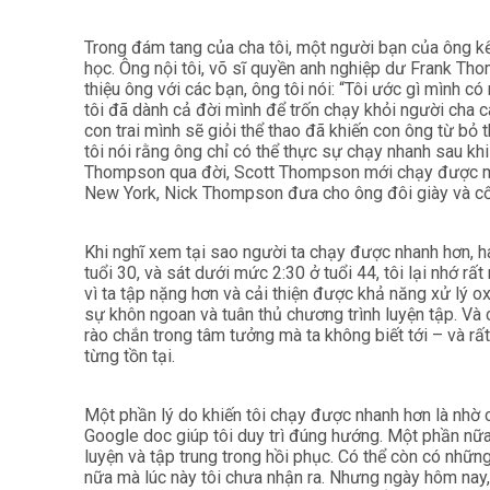
Trong đám tang của cha tôi, một người bạn của ông kể
học. Ông nội tôi, võ sĩ quyền anh nghiệp dư Frank Tho
thiệu ông với các bạn, ông tôi nói: “Tôi ước gì mình c
tôi đã dành cả đời mình để trốn chạy khỏi người cha 
con trai mình sẽ giỏi thể thao đã khiến con ông từ bỏ t
tôi nói rằng ông chỉ có thể thực sự chạy nhanh sau kh
Thompson qua đời, Scott Thompson mới chạy được một
New York, Nick Thompson đưa cho ông đôi giày và c
Khi nghĩ xem tại sao người ta chạy được nhanh hơn, h
tuổi 30, và sát dưới mức 2:30 ở tuổi 44, tôi lại nhớ rấ
vì ta tập nặng hơn và cải thiện được khả năng xử lý ox
sự khôn ngoan và tuân thủ chương trình luyện tập. Và
rào chắn trong tâm tưởng mà ta không biết tới – và rấ
từng tồn tại.
Một phần lý do khiến tôi chạy được nhanh hơn là nhờ c
Google doc giúp tôi duy trì đúng hướng. Một phần nữa 
luyện và tập trung trong hồi phục. Có thể còn có những
nữa mà lúc này tôi chưa nhận ra. Nhưng ngày hôm nay, tô