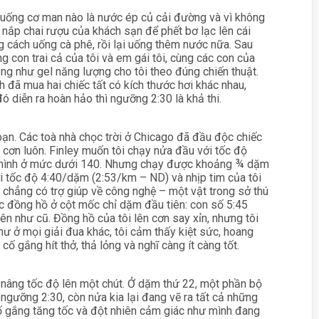
 uống cơ man nào là nước ép củ cải đường và vì không
 nắp chai rượu của khách sạn để phết bơ lạc lên cái
g cách uống cà phê, rồi lại uống thêm nước nữa. Sau
ùng con trai cả của tôi và em gái tôi, cùng các con của
g như gel năng lượng cho tôi theo đúng chiến thuật.
nh đã mua hai chiếc tất có kích thước hơi khác nhau,
ó diễn ra hoàn hảo thì ngưỡng 2:30 là khả thi.
loạn. Các toà nhà chọc trời ở Chicago đã đầu độc chiếc
n cơn luôn. Finley muốn tôi chạy nửa đầu với tốc độ
a mình ở mức dưới 140. Nhưng chạy được khoảng ¾ dặm
với tốc độ 4:40/dặm (2:53/km – ND) và nhịp tim của tôi
à chẳng có trợ giúp về công nghệ – một vật trong sở thú
iếc đồng hồ ở cột mốc chỉ dặm đầu tiên: con số 5:45
yên như cũ. Đồng hồ của tôi lên cơn say xỉn, nhưng tôi
hư ở mọi giải đua khác, tôi cảm thấy kiệt sức, hoang
cố gắng hít thở, thả lỏng và nghĩ càng ít càng tốt.
u nâng tốc độ lên một chút. Ở dặm thứ 22, một phần bộ
ngưỡng 2:30, còn nửa kia lại đang vẽ ra tất cả những
 cố gắng tăng tốc và đột nhiên cảm giác như mình đang