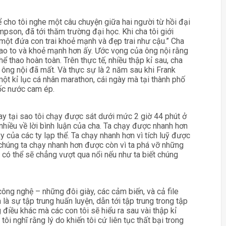
 cho tôi nghe một câu chuyện giữa hai người từ hồi đại
mpson, đã tới thăm trường đại học. Khi cha tôi giới
ó một đứa con trai khoẻ mạnh và đẹp trai như cậu.” Cha
cao to và khoẻ mạnh hơn ấy. Ước vọng của ông nội rằng
hể thao hoàn toàn. Trên thực tế, nhiều thập kỉ sau, cha
i ông nội đã mất. Và thực sự là 2 năm sau khi Frank
 kỉ lục cá nhân marathon, cái ngày mà tại thành phố
ốc nước cam ép.
ay tại sao tôi chạy được sát dưới mức 2 giờ 44 phút ở
t nhiều về lời bình luận của cha. Ta chạy được nhanh hơn
y của các ty lạp thể. Ta chạy nhanh hơn vì tích luỹ được
 chúng ta chạy nhanh hơn được còn vì ta phá vỡ những
t có thể sẽ chẳng vượt qua nổi nếu như ta biết chúng
ông nghệ – những đôi giày, các cảm biến, và cả file
là sự tập trung huấn luyện, dẫn tới tập trung trong tập
 điều khác mà các con tôi sẽ hiểu ra sau vài thập kỉ
i nghĩ rằng lý do khiến tôi cứ liên tục thất bại trong