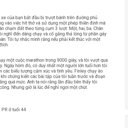
c xe của bạn bắt đầu bị trượt bánh trên đường phủ
ung vào việc hít thở và sử dụng một phép thiền định mà
ân chạm đất theo từng cụm 3 lượt. Một, hai, ba. Chân
ái. Tôi nghĩ đến dáng chạy và cố gắng thả lỏng từ phần gáy
n. Tôi tự nhắc mình rằng nếu phải kết thúc với một
đích.
hạy một cuộc marathon trong 9000 giây, và tôi vượt qua
ây. Ngày hôm đó, có duy nhất một người lớn tuổi hơn tôi
èm các biểu tượng cảm xúc và tình yêu. Finley chạy ào
 khi chứng kiến các bài tập của tôi tuần trước và đoạn
ắng quá mức. Anh ta nói rằng lần đầu tiên thấy tôi
công. Nhưng giờ là lúc để nghỉ ngơi một chút.
 PR ở tuổi 44