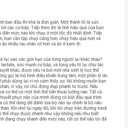
nh ban đầu thì khá là đơn giản. Một thành tố là sức
ới các cơ bắp. Tiếp theo đó là tính hiệu quả của bạn
ả đến mức nào khi chạy ở một tốc độ nhất định. Tiếp
iên, bạn cần tập chạy căng hơn, chạy hiệu quả hơn và
ăn nhiều rau chân vịt hơn và ăn ít kem đi.
à tại sao các giới hạn của từng người lại khác nhau?
lactate, sức mạnh cơ bắp, và từng yếu tố lại chịu tác
uyết khác, được nêu ra bởi một nhà sinh lý học thể
ông gọi là mô hình điều khiển trung tâm, một phần lý do
ể phải dừng lại vì nó cảm thấy sợ. Nó không muốn bạn
 chân, vì vậy, nó chủ động đạp phanh từ trước. Nếu
và cơ thể có một tình thế tiến thoái lưỡng nan. Tất cả
 thuyết phục não của mình đừng có bắt đầu quá trình
 có thể dùng để đánh lừa bộ não lại chính là bộ não.
 thân. Khi nhớ lại ngày đó, khi tôi chạy trên đường track
ó thể chạy được nhanh như vậy không nếu như biết
h đang chạy nhanh đến mức nào, rất có thể não tôi đã