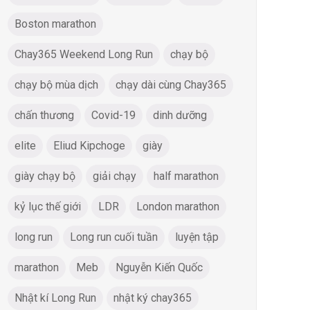
Boston marathon
Chay365 Weekend Long Run
chạy bộ
chạy bộ mùa dịch
chạy dài cùng Chay365
chấn thương
Covid-19
dinh dưỡng
elite
Eliud Kipchoge
giày
giày chạy bộ
giải chạy
half marathon
kỷ lục thế giới
LDR
London marathon
long run
Long run cuối tuần
luyện tập
marathon
Meb
Nguyễn Kiến Quốc
Nhật kí Long Run
nhật ký chay365