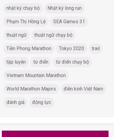
nhật ký chạy bộ
Nhật ký long run
Phạm Thị Hồng Lệ
SEA Games 31
thuật ngữ
thuật ngữ chạy bộ
Tiền Phong Marathon
Tokyo 2020
trail
tập luyện
từ điển
từ điển chạy bộ
Vietnam Mountain Marathon
World Marathon Majors
điền kinh Việt Nam
đánh giá
động lực