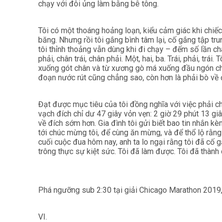
chạy với đôi ủng làm bằng bê tông.
Tôi có một thoáng hoảng loạn, kiểu cảm giác khi chiế
băng. Nhưng rồi tôi gắng bình tâm lại, cố gắng tập tr
tôi thỉnh thoảng vẫn dùng khi đi chạy – đếm số lần ch
phải, chân trái, chân phải. Một, hai, ba. Trái, phải, tr
xuống gót chân và từ xương gò má xuống đầu ngón châ
đoạn nước rút cũng chẳng sao, còn hơn là phải bò về 
Đạt được mục tiêu của tôi đồng nghĩa với việc phải c
vạch đích chỉ dư 47 giây vỏn vẹn: 2 giờ 29 phút 13 gi
về đích sớm hơn. Gia đình tôi gửi biết bao tin nhắn k
tới chúc mừng tôi, để cùng ăn mừng, và để thổ lộ rằng
cuối cuộc đua hôm nay, anh ta lo ngại rằng tôi đã cố g
trông thực sự kiệt sức. Tôi đã làm được. Tôi đã thành 
Phá ngưỡng sub 2:30 tại giải Chicago Marathon 2019,
VI.