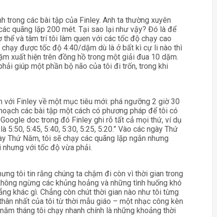
h trong các bài tập của Finley. Anh ta thường xuyên
các quãng lặp 200 mét. Tại sao lại như vậy? Đó là để
thể và tâm trí tôi làm quen với các tốc độ chạy cao
 chạy được tốc độ 4:40/dặm dù là ở bất kì cự li nào thì
dặm xuất hiện trên đồng hồ trong một giải đua 10 dặm.
 phải giúp một phần bộ não của tôi đi trốn, trong khi
n với Finley về một mục tiêu mới: phá ngưỡng 2 giờ 30
ế hoạch các bài tập một cách có phương pháp để tôi có
le Google doc trong đó Finley ghi rõ tất cả mọi thứ, ví dụ
 là 5:50, 5:45, 5:40, 5:30, 5:25, 5:20.” Vào các ngày Thứ
gày Thứ Năm, tôi sẽ chạy các quãng lặp ngắn nhưng
 nhưng với tốc độ vừa phải.
hưng tôi tin rằng chúng ta chậm đi còn vì thời gian trong
ỗi không ngừng các khủng hoảng và những tình huống khó
ng khác gì. Chẳng còn chút thời gian nào như tôi từng
thân nhất của tôi từ thời mẫu giáo – một nhạc công kèn
năm tháng tôi chạy nhanh chính là những khoảng thời