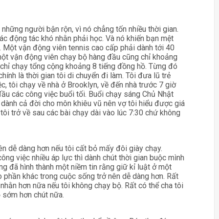
i những người bận rộn, vì nó chẳng tốn nhiều thời gian.
các động tác khó nhằn phải học. Và nó khiến bạn mệt
i. Một vận động viên tennis cao cấp phải dành tới 40
a một vận động viên chạy bộ hàng đầu cũng chỉ khoảng
ôi chỉ chạy tổng cộng khoảng 8 tiếng đồng hồ. Từng đó
ính là thời gian tôi di chuyển đi làm. Tôi đưa lũ trẻ
c, tôi chạy về nhà ở Brooklyn, về đến nhà trước 7 giờ
 đầu các công việc buổi tối. Buổi chạy sáng Chủ Nhật
đã dành cả đời cho môn khiêu vũ nên vợ tôi hiểu được giá
tôi trở về sau các bài chạy dài vào lúc 7:30 chứ không
nên dễ dàng hơn nếu tôi cất bỏ mấy đôi giày chạy.
ông việc nhiều áp lực thì dành chút thời gian buộc mình
cũng đã hình thành một niềm tin rằng giữ kỉ luật ở một
ho phần khác trong cuộc sống trở nên dễ dàng hơn. Rất
 nhằn hơn nữa nếu tôi không chạy bộ. Rất có thể cha tôi
ộ sớm hơn chút nữa.