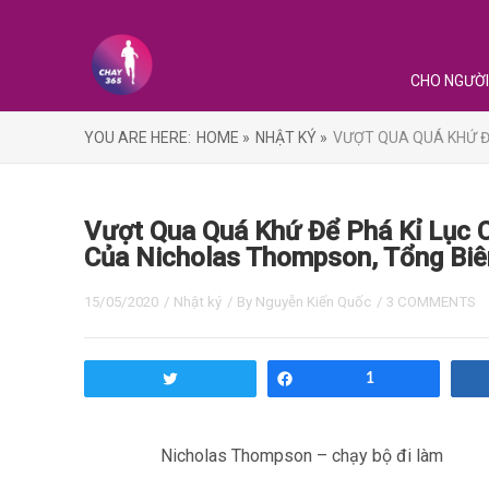
CHO NGƯỜI
YOU ARE HERE:
HOME »
NHẬT KÝ »
VƯỢT QUA QUÁ KHỨ ĐỂ
Vượt Qua Quá Khứ Để Phá Kỉ Lục 
Của Nicholas Thompson, Tổng Biê
15/05/2020
/
Nhật ký
/ By
Nguyễn Kiến Quốc
/
3 COMMENTS
Tweet
Share
1
Nicholas Thompson – chạy bộ đi làm