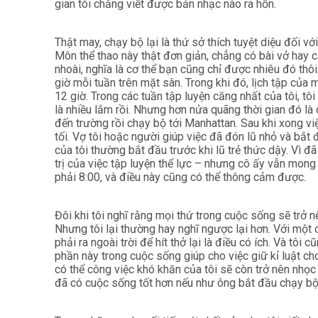
gian tôi chẳng viết được bản nhạc nào ra hồn.
Thật may, chạy bộ lại là thứ sở thích tuyệt diệu đối vớ
Môn thể thao này thật đơn giản, chẳng có bài vở hay 
nhoài, nghĩa là cơ thể bạn cũng chỉ được nhiêu đó thô
giờ mỗi tuần trên mặt sân. Trong khi đó, lịch tập củ
12 giờ. Trong các tuần tập luyện căng nhất của tôi, t
là nhiều lắm rồi. Nhưng hơn nửa quãng thời gian đó là ch
đến trường rồi chạy bộ tới Manhattan. Sau khi xong việ
tối. Vợ tôi hoặc người giúp việc đã đón lũ nhỏ và bắt
của tôi thường bắt đầu trước khi lũ trẻ thức dậy. Vì 
trị của việc tập luyện thể lực – nhưng cô ấy vẫn mong 
phải 8:00, và điều này cũng có thể thông cảm được.
Đôi khi tôi nghĩ rằng mọi thứ trong cuộc sống sẽ trở 
Nhưng tôi lại thường hay nghĩ ngược lại hơn. Với một c
phải ra ngoài trời để hít thở lại là điều có ích. Và tôi 
phần này trong cuộc sống giúp cho việc giữ kỉ luật c
có thể công việc khó khăn của tôi sẽ còn trở nên nhọc
đã có cuộc sống tốt hơn nếu như ông bắt đầu chạy b