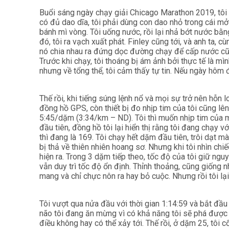
Buổi sáng ngày chạy giải Chicago Marathon 2019, tôi
có đủ dao dĩa, tôi phải dùng con dao nhỏ trong cái mở
bánh mì vòng. Tôi uống nước, rồi lại nhả bớt nước bằn
đó, tôi ra vạch xuất phát. Finley cũng tới, và anh ta, c
nó chia nhau ra đứng dọc đường chạy để cấp nước cũn
Trước khi chạy, tôi thoáng bị ám ảnh bởi thực tế là mì
nhưng về tổng thể, tôi cảm thấy tự tin. Nếu ngày hôm đ
Thế rồi, khi tiếng súng lệnh nổ và mọi sự trở nên hỗn 
đồng hồ GPS, còn thiết bị đo nhịp tim của tôi cũng lê
5:45/dặm (3:34/km – ND). Tôi thì muốn nhịp tim củ
đầu tiên, đồng hồ tôi lại hiển thị rằng tôi đang chạy 
thì đang là 169. Tôi chạy hết dặm đầu tiên, trôi dạt m
bị thả về thiên nhiên hoang sơ. Nhưng khi tôi nhìn ch
hiện ra. Trong 3 dặm tiếp theo, tốc độ của tôi giữ ngu
vẫn duy trì tốc độ ổn định. Thỉnh thoảng, cũng giống n
mang và chỉ chực nôn ra hay bỏ cuộc. Nhưng rồi tôi lại 
Tôi vượt qua nửa đầu với thời gian 1:14:59 và bắt đầ
não tôi đang ăn mừng vì có khả năng tôi sẽ phá được 
điều không hay có thể xảy tới. Thế rồi, ở dặm 25, tôi