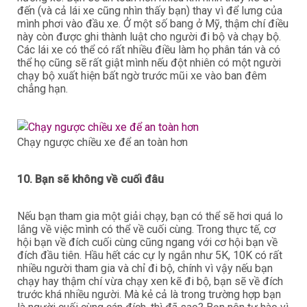
đến (và cả lái xe cũng nhìn thấy bạn) thay vì để lưng của
mình phơi vào đầu xe. Ở một số bang ở Mỹ, thậm chí điều
này còn được ghi thành luật cho người đi bộ và chạy bộ.
Các lái xe có thể có rất nhiều điều làm họ phân tán và có
thể họ cũng sẽ rất giật mình nếu đột nhiên có một người
chạy bộ xuất hiện bất ngờ trước mũi xe vào ban đêm
chẳng hạn.
Chạy ngược chiều xe để an toàn hơn
10. Bạn sẽ không về cuối đâu
Nếu bạn tham gia một giải chạy, bạn có thể sẽ hơi quá lo
lắng về việc mình có thể về cuối cùng. Trong thực tế, cơ
hội bạn về đích cuối cùng cũng ngang với cơ hội bạn về
đích đầu tiên. Hầu hết các cự ly ngắn như 5K, 10K có rất
nhiều người tham gia và chỉ đi bộ, chính vì vậy nếu bạn
chạy hay thậm chí vừa chạy xen kẽ đi bộ, bạn sẽ về đích
trước khá nhiều người. Mà kẻ cả là trong trường hợp bạn