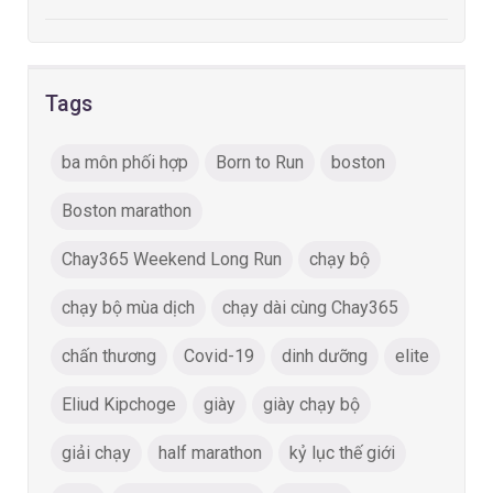
Tags
ba môn phối hợp
Born to Run
boston
Boston marathon
Chay365 Weekend Long Run
chạy bộ
chạy bộ mùa dịch
chạy dài cùng Chay365
chấn thương
Covid-19
dinh dưỡng
elite
Eliud Kipchoge
giày
giày chạy bộ
giải chạy
half marathon
kỷ lục thế giới