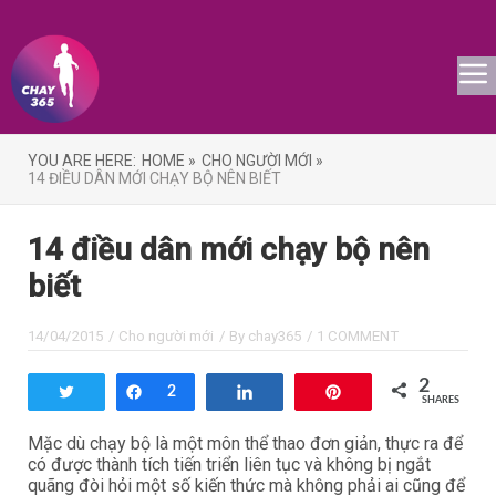
YOU ARE HERE:
HOME »
CHO NGƯỜI MỚI »
14 ĐIỀU DÂN MỚI CHẠY BỘ NÊN BIẾT
14 điều dân mới chạy bộ nên
biết
14/04/2015
/
Cho người mới
/ By
chay365
/
1 COMMENT
2
Tweet
Share
2
Share
Pin
SHARES
Mặc dù chạy bộ là một môn thể thao đơn giản, thực ra để
có được thành tích tiến triển liên tục và không bị ngắt
quãng đòi hỏi một số kiến thức mà không phải ai cũng để