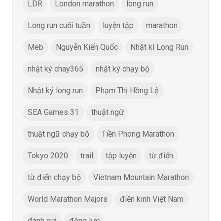
LDR
London marathon
long run
Long run cuối tuần
luyện tập
marathon
Meb
Nguyễn Kiến Quốc
Nhật kí Long Run
nhật ký chay365
nhật ký chạy bộ
Nhật ký long run
Phạm Thị Hồng Lệ
SEA Games 31
thuật ngữ
thuật ngữ chạy bộ
Tiền Phong Marathon
Tokyo 2020
trail
tập luyện
từ điển
từ điển chạy bộ
Vietnam Mountain Marathon
World Marathon Majors
điền kinh Việt Nam
đánh giá
động lực