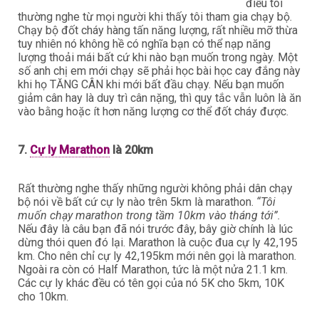
điều tôi
thường nghe từ mọi người khi thấy tôi tham gia chạy bộ.
Chạy bộ đốt cháy hàng tấn năng lượng, rất nhiều mỡ thừa
tuy nhiên nó không hề có nghĩa bạn có thể nạp năng
lượng thoải mái bất cứ khi nào bạn muốn trong ngày. Một
số anh chị em mới chạy sẽ phải học bài học cay đắng này
khi họ TĂNG CÂN khi mới bất đầu chạy. Nếu bạn muốn
giảm cân hay là duy trì cân nặng, thì quy tắc vẫn luôn là ăn
vào bằng hoặc ít hơn năng lượng cơ thể đốt cháy được.
7.
Cự ly Marathon
là 20km
Rất thường nghe thấy những người không phải dân chạy
bộ nói về bất cứ cự ly nào trên 5km là marathon.
“Tôi
muốn chạy marathon trong tầm 10km vào tháng tới”.
Nếu đây là câu bạn đã nói trước đây, bây giờ chính là lúc
dừng thói quen đó lại. Marathon là cuộc đua cự ly 42,195
km. Cho nên chỉ cự ly 42,195km mới nên gọi là marathon.
Ngoài ra còn có Half Marathon, tức là một nửa 21.1 km.
Các cự ly khác đều có tên gọi của nó 5K cho 5km, 10K
cho 10km.