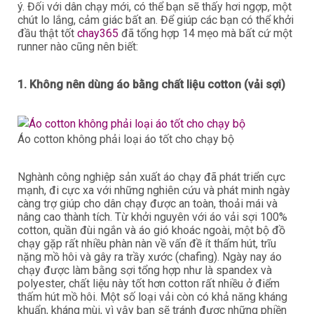
ý. Đối với dân chạy mới, có thể bạn sẽ thấy hơi ngợp, một
chút lo lắng, cảm giác bất an. Để giúp các bạn có thể khởi
đầu thật tốt
chay365
đã tổng hợp 14 mẹo mà bất cứ một
runner nào cũng nên biết:
1. Không nên dùng áo bằng chất liệu cotton (vải sợi)
Áo cotton không phải loại áo tốt cho chạy bộ
Nghành công nghiệp sản xuất áo chạy đã phát triển cực
mạnh, đi cực xa với những nghiên cứu và phát minh ngày
càng trợ giúp cho dân chạy được an toàn, thoải mái và
nâng cao thành tích. Từ khởi nguyên với áo vải sợi 100%
cotton, quần đùi ngắn và áo gió khoác ngoài, một bộ đồ
chạy gặp rất nhiều phàn nàn về vấn đề ít thấm hút, trĩu
nặng mồ hôi và gây ra trầy xước (chafing). Ngày nay áo
chạy được làm bằng sợi tổng hợp như là spandex và
polyester, chất liệu này tốt hơn cotton rất nhiều ở điểm
thấm hút mồ hôi. Một số loại vải còn có khả năng kháng
khuẩn, kháng mùi, vì vậy bạn sẽ tránh được những phiền