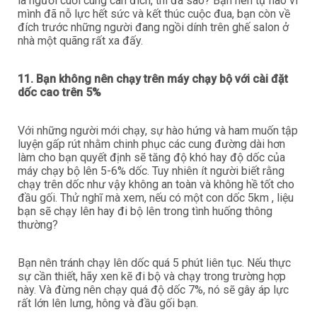
là người cuối cùng cán đích, thì đã sao? Bạn nên tự hào vì
mình đã nỗ lực hết sức và kết thúc cuộc đua, bạn còn về
đích trước những người đang ngồi dính trên ghế salon ở
nhà một quãng rất xa đấy.
11. Bạn không nên chạy trên máy chạy bộ với cài đặt
dốc cao trên 5%
Với những người mới chạy, sự hào hứng và ham muốn tập
luyện gấp rút nhằm chinh phục các cung đường dài hơn
làm cho bạn quyết định sẽ tăng độ khó hay độ dốc của
máy chạy bộ lên 5-6% dốc. Tuy nhiên ít người biết rằng
chạy trên dốc như vậy không an toàn và không hề tốt cho
đầu gối. Thử nghĩ mà xem, nếu có một con dốc 5km , liệu
bạn sẽ chạy lên hay đi bộ lên trong tình huống thông
thường?
Bạn nên tránh chạy lên dốc quá 5 phút liên tục. Nếu thực
sự cần thiết, hãy xen kẽ đi bộ và chạy trong trường hợp
này. Và đừng nên chạy quá độ dốc 7%, nó sẽ gây áp lực
rất lớn lên lưng, hông và đầu gối bạn.