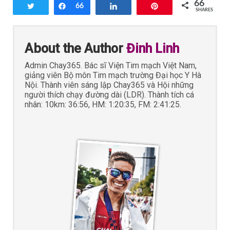
66
Tweet
Share
66
Share
Pin
SHARES
About the Author
Đinh Linh
Admin Chay365. Bác sĩ Viện Tim mạch Việt Nam,
giảng viên Bộ môn Tim mạch trường Đại học Y Hà
Nội. Thành viên sáng lập Chay365 và Hội những
người thích chạy đường dài (LDR). Thành tích cá
nhân: 10km: 36:56, HM: 1:20:35, FM: 2:41:25.