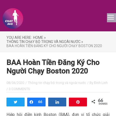
YOU ARE HERE:
HOME »
THÔNG TIN CHẠY BỘ TRONG VÀ NGOÀI NƯỚC »
BAA HOÀN TIỀN ĐĂNG KÝ CHO NGƯỜI CHẠY BOSTON 2020
BAA Hoàn Tiền Đăng Ký Cho
Người Chạy Boston 2020
08/04/2020
/
Thông tin chạy bộ trong và ngoài nước
/ By
Đinh Linh
/
3 COMMENTS
66
Tweet
Share
66
Share
Pin
SHARES
Hiệp hội điền kinh Boston (BAA), đơn vị tổ chức giải