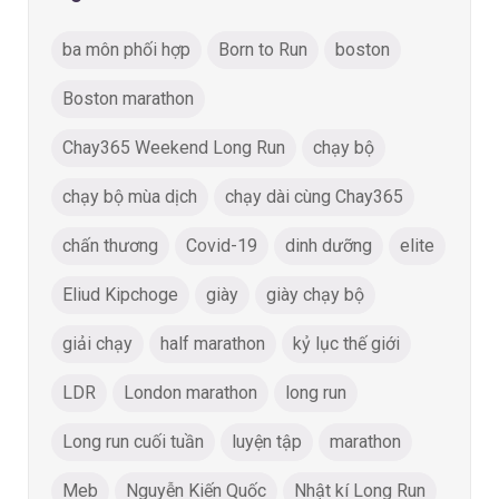
ba môn phối hợp
Born to Run
boston
Boston marathon
Chay365 Weekend Long Run
chạy bộ
chạy bộ mùa dịch
chạy dài cùng Chay365
chấn thương
Covid-19
dinh dưỡng
elite
Eliud Kipchoge
giày
giày chạy bộ
giải chạy
half marathon
kỷ lục thế giới
LDR
London marathon
long run
Long run cuối tuần
luyện tập
marathon
Meb
Nguyễn Kiến Quốc
Nhật kí Long Run