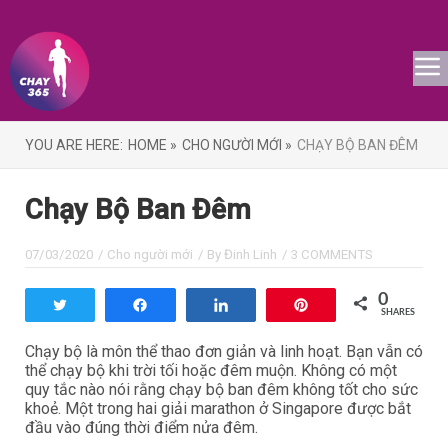
YOU ARE HERE:
HOME »
CHO NGƯỜI MỚI »
CHẠY BỘ BAN ĐÊM
Chạy Bộ Ban Đêm
07/03/2020
/
Cho người mới
/ By
Đinh Linh
/
3 COMMENTS
0
Tweet
Share
Share
Pin
SHARES
Chạy bộ là môn thể thao đơn giản và linh hoạt. Bạn vẫn có
thể chạy bộ khi trời tối hoặc đêm muộn. Không có một
quy tắc nào nói rằng chạy bộ ban đêm không tốt cho sức
khoẻ. Một trong hai giải marathon ở Singapore được bắt
đầu vào đúng thời điểm nửa đêm.