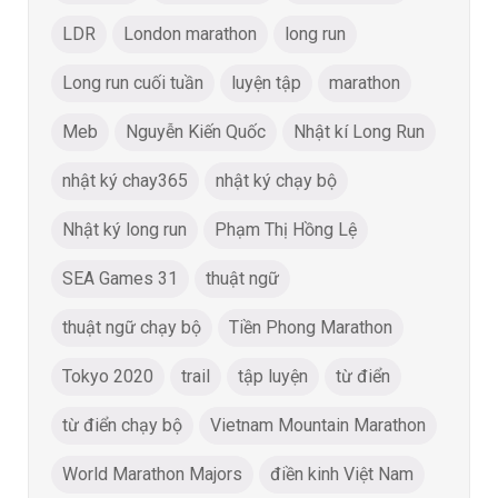
LDR
London marathon
long run
Long run cuối tuần
luyện tập
marathon
Meb
Nguyễn Kiến Quốc
Nhật kí Long Run
nhật ký chay365
nhật ký chạy bộ
Nhật ký long run
Phạm Thị Hồng Lệ
SEA Games 31
thuật ngữ
thuật ngữ chạy bộ
Tiền Phong Marathon
Tokyo 2020
trail
tập luyện
từ điển
từ điển chạy bộ
Vietnam Mountain Marathon
World Marathon Majors
điền kinh Việt Nam