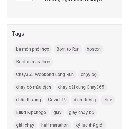
Tags
ba môn phối hợp
Born to Run
boston
Boston marathon
Chay365 Weekend Long Run
chạy bộ
chạy bộ mùa dịch
chạy dài cùng Chay365
chấn thương
Covid-19
dinh dưỡng
elite
Eliud Kipchoge
giày
giày chạy bộ
giải chạy
half marathon
kỷ lục thế giới