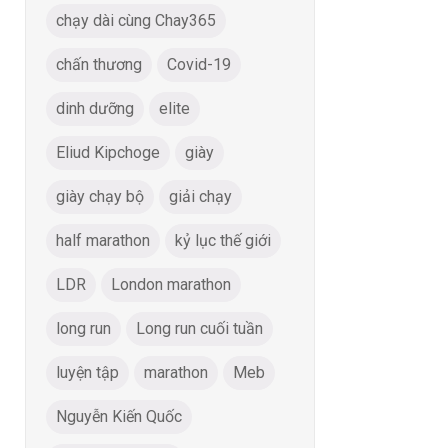
chạy dài cùng Chay365
chấn thương
Covid-19
dinh dưỡng
elite
Eliud Kipchoge
giày
giày chạy bộ
giải chạy
half marathon
kỷ lục thế giới
LDR
London marathon
long run
Long run cuối tuần
luyện tập
marathon
Meb
Nguyễn Kiến Quốc