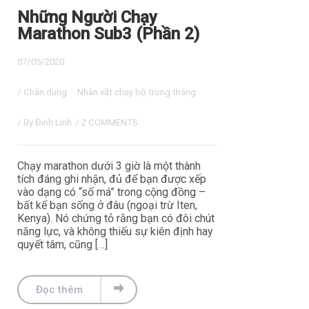
Những Người Chạy
Marathon Sub3 (Phần 2)
07/05/2020
/
Chân dung
Nhân vật chạy bộ trong tháng
/ By
Đinh Linh
/
2 COMMENTS
Chạy marathon dưới 3 giờ là một thành
tích đáng ghi nhận, đủ để bạn được xếp
vào dạng có “số má” trong cộng đồng –
bất kể bạn sống ở đâu (ngoại trừ Iten,
Kenya). Nó chứng tỏ rằng bạn có đôi chút
năng lực, và không thiếu sự kiên định hay
quyết tâm, cũng […]
Đọc thêm