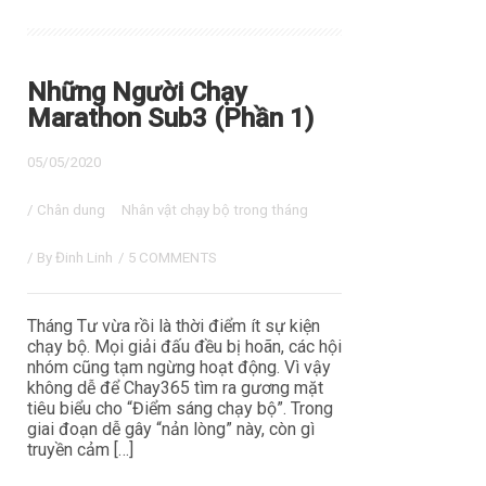
Những Người Chạy
Marathon Sub3 (Phần 1)
05/05/2020
/
Chân dung
Nhân vật chạy bộ trong tháng
/ By
Đinh Linh
/
5 COMMENTS
Tháng Tư vừa rồi là thời điểm ít sự kiện
chạy bộ. Mọi giải đấu đều bị hoãn, các hội
nhóm cũng tạm ngừng hoạt động. Vì vậy
không dễ để Chay365 tìm ra gương mặt
tiêu biểu cho “Điểm sáng chạy bộ”. Trong
giai đoạn dễ gây “nản lòng” này, còn gì
truyền cảm […]