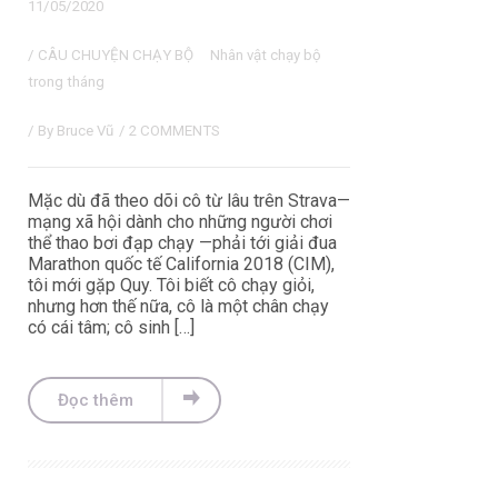
11/05/2020
/
CÂU CHUYỆN CHẠY BỘ
Nhân vật chạy bộ
trong tháng
/ By
Bruce Vũ
/
2 COMMENTS
Mặc dù đã theo dõi cô từ lâu trên Strava—
mạng xã hội dành cho những người chơi
thể thao bơi đạp chạy —phải tới giải đua
Marathon quốc tế California 2018 (CIM),
tôi mới gặp Quy. Tôi biết cô chạy giỏi,
nhưng hơn thế nữa, cô là một chân chạy
có cái tâm; cô sinh […]
Đọc thêm