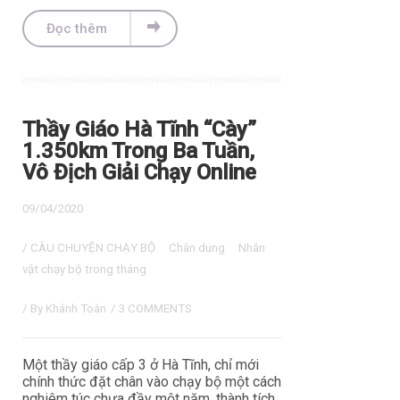
Đọc thêm
Thầy Giáo Hà Tĩnh “Cày”
1.350km Trong Ba Tuần,
Vô Địch Giải Chạy Online
09/04/2020
/
CÂU CHUYỆN CHẠY BỘ
Chân dung
Nhân
vật chạy bộ trong tháng
/ By
Khánh Toàn
/
3 COMMENTS
Một thầy giáo cấp 3 ở Hà Tĩnh, chỉ mới
chính thức đặt chân vào chạy bộ một cách
nghiêm túc chưa đầy một năm, thành tích