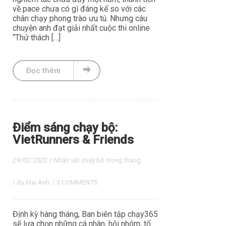
về pace chưa có gì đáng kể so với các
chân chạy phong trào ưu tú. Nhưng câu
chuyện anh đạt giải nhất cuộc thi online
“Thử thách […]
Đọc thêm
Điểm sáng chạy bộ:
VietRunners & Friends
29/02/2020
/
Nhân vật chạy bộ trong tháng
/ By
Mai Anh
/
3 COMMENTS
Định kỳ hàng tháng, Ban biên tập chạy365
sẽ lựa chọn những cá nhân, hội nhóm, tổ