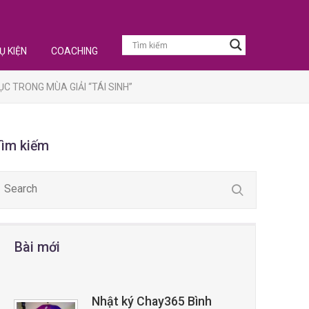
Ụ KIỆN
COACHING
C TRONG MÙA GIẢI “TÁI SINH”
Tìm kiếm
Bài mới
Nhật ký Chay365 Bình