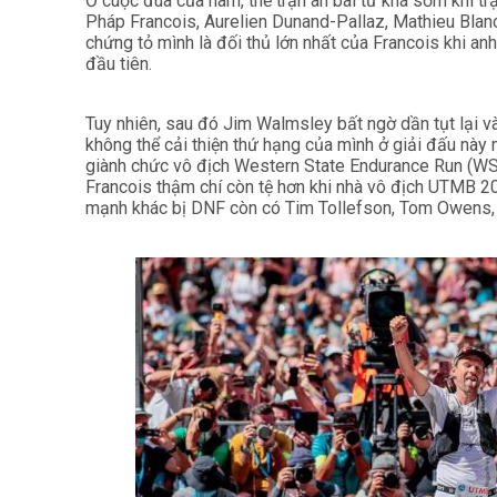
Ở cuộc đua của nam, thế trận an bài từ khá sớm khi t
Pháp Francois, Aurelien Dunand-Pallaz, Mathieu Blan
chứng tỏ mình là đối thủ lớn nhất của Francois khi a
đầu tiên.
Tuy nhiên, sau đó Jim Walmsley bất ngờ dần tụt lại v
không thể cải thiện thứ hạng của mình ở giải đấu này 
giành chức vô địch Western State Endurance Run (WS
Francois thậm chí còn tệ hơn khi nhà vô địch UTMB 2
mạnh khác bị DNF còn có Tim Tollefson, Tom Owens, 