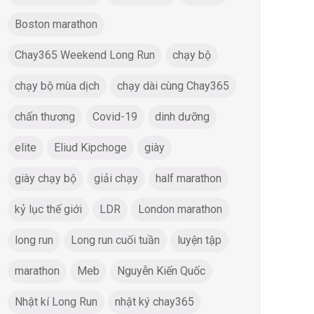
Boston marathon
Chay365 Weekend Long Run
chạy bộ
chạy bộ mùa dịch
chạy dài cùng Chay365
chấn thương
Covid-19
dinh dưỡng
elite
Eliud Kipchoge
giày
giày chạy bộ
giải chạy
half marathon
kỷ lục thế giới
LDR
London marathon
long run
Long run cuối tuần
luyện tập
marathon
Meb
Nguyễn Kiến Quốc
Nhật kí Long Run
nhật ký chay365