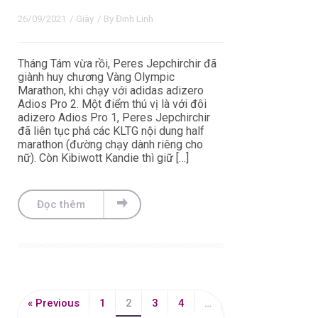
26/09/2021
/
Giày
/ By
Đinh Linh
Tháng Tám vừa rồi, Peres Jepchirchir đã
giành huy chương Vàng Olympic
Marathon, khi chạy với adidas adizero
Adios Pro 2. Một điểm thú vị là với đôi
adizero Adios Pro 1, Peres Jepchirchir
đã liên tục phá các KLTG nội dung half
marathon (đường chạy dành riêng cho
nữ). Còn Kibiwott Kandie thì giữ […]
Đọc thêm
« Previous
1
2
3
4
…