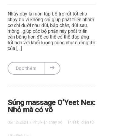
Nhảy dây là môn tập bổ trợ rất tốt cho
chạy bộ vì không chỉ giúp phát triển nhóm
cơ chi dưới như đùi, bắp chân, đùi sau,
mông…giúp các bộ phận này phát triển
cân bằng hơn để cơ thể có thể đáp ứng
tốt hơn với khối lượng cũng như cường độ
của […]
Đọc thêm
Súng massage O’Yeet Nex:
Nhỏ mà có võ
05/12/2021
/
Phụ kiện chạy bộ
Thiết bị điện tử
/ By
Đinh Linh