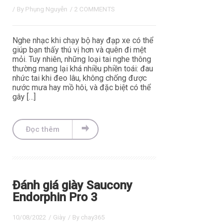
/ By
Phụng Nguyễn
/
2 COMMENTS
Nghe nhạc khi chạy bộ hay đạp xe có thể
giúp bạn thấy thú vị hơn và quên đi mệt
mỏi. Tuy nhiên, những loại tai nghe thông
thường mang lại khá nhiều phiền toái: đau
nhức tai khi đeo lâu, không chống được
nước mưa hay mồ hôi, và đặc biệt có thể
gây […]
Đọc thêm
Đánh giá giày Saucony
Endorphin Pro 3
10/08/2022
/
Giày
/ By
chay365