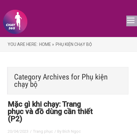
YOU ARE HERE:
HOME »
PHỤ KIỆN CHẠY BỘ
Category Archives for
Phụ kiện
chạy bộ
Mặc gì khi chạy: Trang
phục và đồ dùng cần thiết
(P2)
20/04/2023
/
Trang phục
/ By
Bích Ngọc