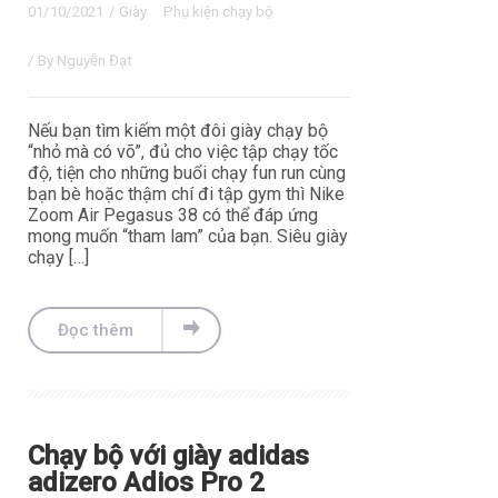
01/10/2021
/
Giày
Phụ kiện chạy bộ
/ By
Nguyễn Đạt
Nếu bạn tìm kiếm một đôi giày chạy bộ
“nhỏ mà có võ”, đủ cho việc tập chạy tốc
độ, tiện cho những buổi chạy fun run cùng
bạn bè hoặc thậm chí đi tập gym thì Nike
Zoom Air Pegasus 38 có thể đáp ứng
mong muốn “tham lam” của bạn. Siêu giày
chạy […]
Đọc thêm
Chạy bộ với giày adidas
adizero Adios Pro 2