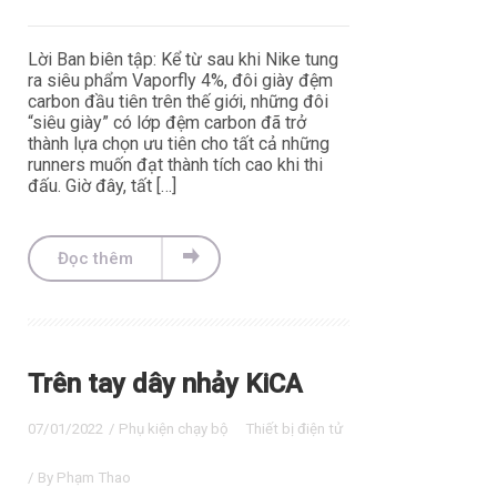
Lời Ban biên tập: Kể từ sau khi Nike tung
ra siêu phẩm Vaporfly 4%, đôi giày đệm
carbon đầu tiên trên thế giới, những đôi
“siêu giày” có lớp đệm carbon đã trở
thành lựa chọn ưu tiên cho tất cả những
runners muốn đạt thành tích cao khi thi
đấu. Giờ đây, tất […]
Đọc thêm
Trên tay dây nhảy KiCA
07/01/2022
/
Phụ kiện chạy bộ
Thiết bị điện tử
/ By
Phạm Thao