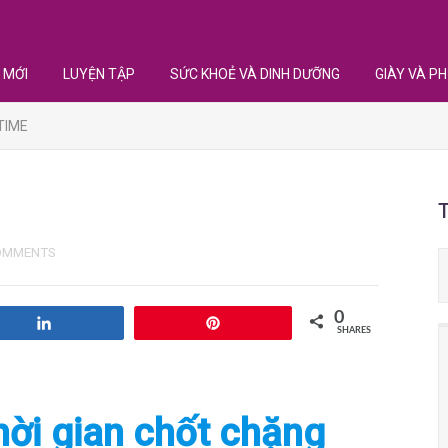
 MỚI
LUYỆN TẬP
SỨC KHOẺ VÀ DINH DƯỠNG
GIÀY VÀ PH
TIME
OMMENTS
0
Share
Pin
SHARES
Thời gian chốt chặng