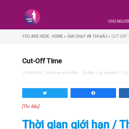
CHO NGƯỜI
YOU ARE HERE:
HOME »
GIẢI CHẠY VÀ THI ĐẤU »
CUT-OFF 
Cut-Off Time
15/04/2016
/
Giải chạy và thi đấu
Từ điển
/ By
chay365
/
7 C
Tweet
Share
[Thi đấu]
Thời gian giới hạn / 