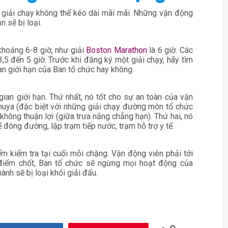
 giải chạy không thể kéo dài mãi mãi. Những vận động
n sẽ bị loại.
khoảng 6-8 giờ, như giải
Boston Marathon
là 6 giờ. Các
3,5 đến 5 giờ. Trước khi đăng ký một giải chạy, hãy tìm
an giới hạn của Ban tổ chức hay không.
gian giới hạn. Thứ nhất, nó tốt cho sự an toàn của vận
khuya (đặc biệt với những giải chạy đường mòn tổ chức
ết không thuận lợi (giữa trưa nắng chẳng hạn). Thứ hai, nó
 đóng đường, lập trạm tiếp nước, trạm hỗ trợ y tế.
ểm kiểm tra tại cuối mỗi chặng. Vận động viên phải tới
i điểm chốt, Ban tổ chức sẽ ngừng mọi hoạt động của
ành sẽ bị loại khỏi giải đấu.