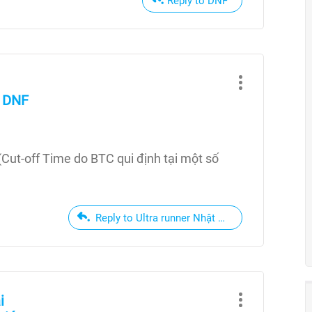
Reply to DNF
n DNF
(Cut-off Time do BTC qui định tại một số
Reply to Ultra runner Nhật Bản chạy 100km D
i