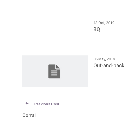
13 Oct, 2019
BQ
05 May, 2019
Out-and-back
Previous Post
Corral