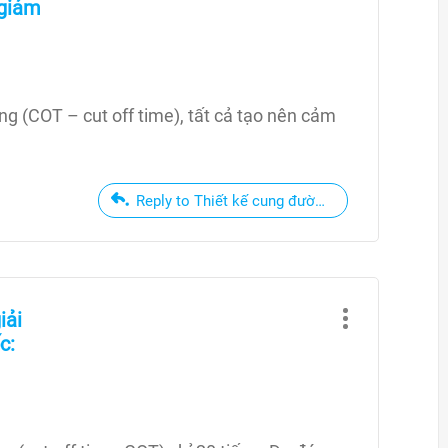
 giám
ng (COT – cut off time), tất cả tạo nên cảm
Reply to Thiết kế cung đường cho giải chạy đị
iải
c: