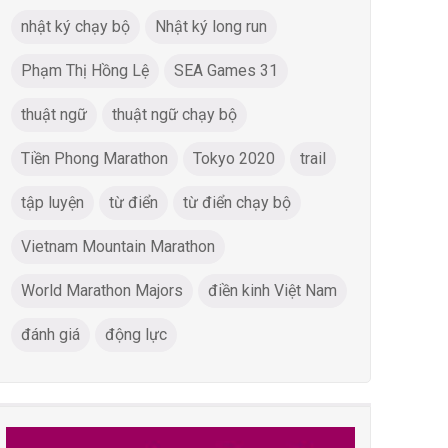
nhật ký chạy bộ
Nhật ký long run
Phạm Thị Hồng Lệ
SEA Games 31
thuật ngữ
thuật ngữ chạy bộ
Tiền Phong Marathon
Tokyo 2020
trail
tập luyện
từ điển
từ điển chạy bộ
Vietnam Mountain Marathon
World Marathon Majors
điền kinh Việt Nam
LUT 2020: Tôi chọn DNF
đánh giá
động lực