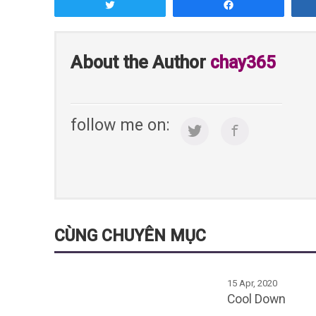
Tweet
Share
About the Author
chay365
follow me on:
CÙNG CHUYÊN MỤC
15 Apr, 2020
Cool Down