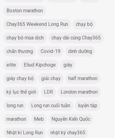
Boston marathon
Chay365 Weekend Long Run
chạy bộ
chạy bộ mùa dịch
chạy dài cùng Chay365
chấn thương
Covid-19
dinh dưỡng
elite
Eliud Kipchoge
giày
giày chạy bộ
giải chạy
half marathon
kỷ lục thế giới
LDR
London marathon
long run
Long run cuối tuần
luyện tập
marathon
Meb
Nguyễn Kiến Quốc
Nhật kí Long Run
nhật ký chay365