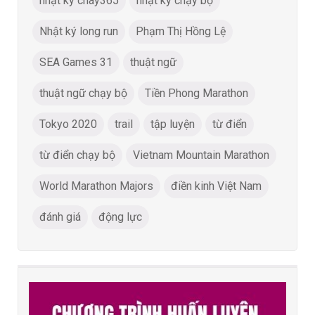
nhật ký chay365
nhật ký chạy bộ
Nhật ký long run
Phạm Thị Hồng Lệ
SEA Games 31
thuật ngữ
thuật ngữ chạy bộ
Tiền Phong Marathon
Tokyo 2020
trail
tập luyện
từ điển
từ điển chạy bộ
Vietnam Mountain Marathon
World Marathon Majors
điền kinh Việt Nam
đánh giá
động lực