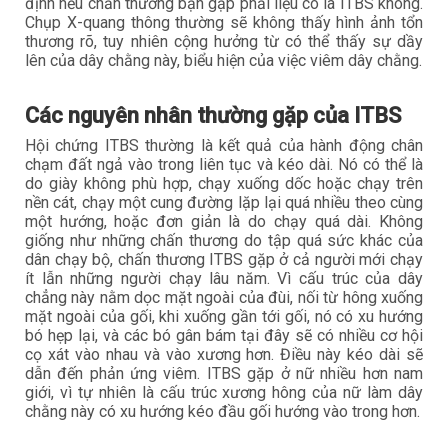
định nếu chấn thương bạn gặp phải liệu có là ITBS không.
Chụp X-quang thông thường sẽ không thấy hình ảnh tổn
thương rõ, tuy nhiên cộng hưởng từ có thể thấy sự dầy
lên của dây chằng này, biểu hiện của việc viêm dây chằng.
Các nguyên nhân thường gặp của ITBS
Hội chứng ITBS thường là kết quả của hành động chân
chạm đất ngả vào trong liên tục và kéo dài. Nó có thể là
do giày không phù hợp, chạy xuống dốc hoặc chạy trên
nền cát, chạy một cung đường lặp lại quá nhiều theo cùng
một hướng, hoặc đơn giản là do chạy quá dài. Không
giống như những chấn thương do tập quá sức khác của
dân chạy bộ, chấn thương ITBS gặp ở cả người mới chạy
ít lẫn những người chạy lâu năm. Vì cấu trúc của dây
chẳng này nằm dọc mặt ngoài của đùi, nối từ hông xuống
mặt ngoài của gối, khi xuống gần tới gối, nó có xu hướng
bó hẹp lại, và các bó gân bám tại đây sẽ có nhiều cơ hội
cọ xát vào nhau và vào xương hơn. Điều này kéo dài sẽ
dẫn đến phản ứng viêm. ITBS gặp ở nữ nhiều hơn nam
giới, vì tự nhiên là cấu trúc xương hông của nữ làm dây
chằng này có xu hướng kéo đầu gối hướng vào trong hơn.