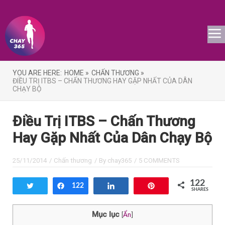
YOU ARE HERE:
HOME »
CHẤN THƯƠNG »
ĐIỀU TRỊ ITBS – CHẤN THƯƠNG HAY GẶP NHẤT CỦA DÂN
CHẠY BỘ
Điều Trị ITBS – Chấn Thương
Hay Gặp Nhất Của Dân Chạy Bộ
25/11/2014
/
Chấn thương
/ By
chay365
/
5 COMMENTS
122
Tweet
Share
122
Share
Pin
SHARES
Mục lục
[
Ẩn
]