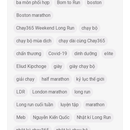
ba môn phối hợp
Born to Run
boston
Boston marathon
Chay365 Weekend Long Run
chạy bộ
chạy bộ mùa dịch
chạy dài cùng Chay365
chấn thương
Covid-19
dinh dưỡng
elite
Eliud Kipchoge
giày
giày chạy bộ
giải chạy
half marathon
kỷ lục thế giới
LDR
London marathon
long run
Long run cuối tuần
luyện tập
marathon
Meb
Nguyễn Kiến Quốc
Nhật kí Long Run