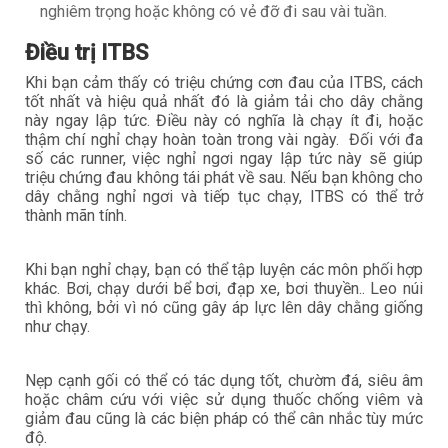
nghiêm trọng hoặc không có vẻ đỡ đi sau vài tuần.
Điều trị ITBS
Khi bạn cảm thấy có triệu chứng cơn đau của ITBS, cách
tốt nhất và hiệu quả nhất đó là giảm tải cho dây chằng
này ngay lập tức. Điều này có nghĩa là chạy ít đi, hoặc
thậm chí nghỉ chạy hoàn toàn trong vài ngày. Đối với đa
số các runner, việc nghỉ ngơi ngay lập tức này sẽ giúp
triệu chứng đau không tái phát về sau. Nếu bạn không cho
dây chằng nghỉ ngơi và tiếp tục chạy, ITBS có thể trở
thành mãn tính.
Khi bạn nghỉ chạy, bạn có thể tập luyện các môn phối hợp
khác. Bơi, chạy dưới bể bơi, đạp xe, bơi thuyền.. Leo núi
thì không, bởi vì nó cũng gây áp lực lên dây chằng giống
như chạy.
Nẹp cạnh gối có thể có tác dụng tốt, chườm đá, siêu âm
hoặc châm cứu với việc sử dụng thuốc chống viêm và
giảm đau cũng là các biện pháp có thể cân nhắc tùy mức
độ.