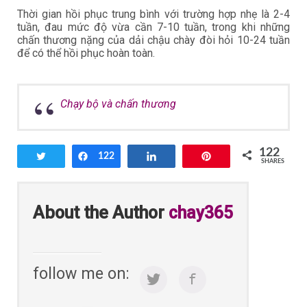
Thời gian hồi phục trung bình với trường hợp nhẹ là 2-4
tuần, đau mức độ vừa cần 7-10 tuần, trong khi những
chấn thương nặng của dải chậu chày đòi hỏi 10-24 tuần
để có thể hồi phục hoàn toàn.
Chạy bộ và chấn thương
122
Tweet
Share
122
Share
Pin
SHARES
About the Author
chay365
follow me on: