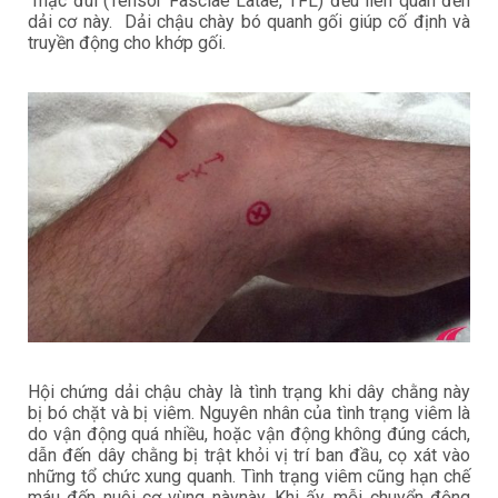
mạc đùi (Tensor Fasciae Latae, TFL) đều liên quan đến
dải cơ này. Dải chậu chày bó quanh gối giúp cố định và
truyền động cho khớp gối.
Hội chứng dải chậu chày là tình trạng khi dây chằng này
bị bó chặt và bị viêm. Nguyên nhân của tình trạng viêm là
do vận động quá nhiều, hoặc vận động không đúng cách,
dẫn đến dây chằng bị trật khỏi vị trí ban đầu, cọ xát vào
những tổ chức xung quanh. Tình trạng viêm cũng hạn chế
máu đến nuôi cơ vùng nàynày. Khi ấy, mỗi chuyển động