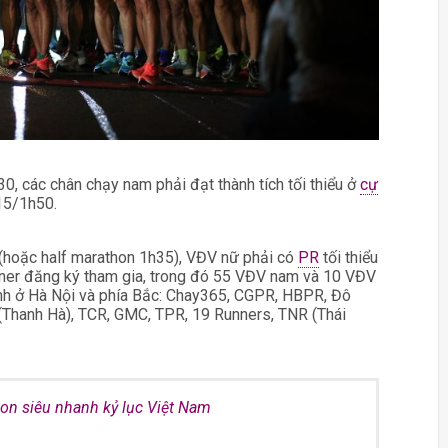
, các chân chạy nam phải đạt thành tích tối thiểu ở
cự
h15/1h50.
 (hoặc half marathon 1h35), VĐV nữ phải có
PR
tối thiểu
nner đăng ký tham gia, trong đó 55 VĐV nam và 10 VĐV
ạnh ở Hà Nội và phía Bắc: Chay365, CGPR, HBPR, Đô
Thanh Hà), TCR, GMC, TPR, 19 Runners, TNR (Thái
on siêu nhanh kỷ lục Việt Nam