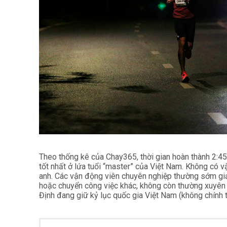
Theo thống kê của Chay365, thời gian hoàn thành 2:4
tốt nhất ở lứa tuổi “master” của Việt Nam. Không có 
anh. Các vận động viên chuyên nghiệp thường sớm giả
hoặc chuyển công việc khác, không còn thường xuyên 
Định đang giữ kỷ lục quốc gia Việt Nam (không chính 