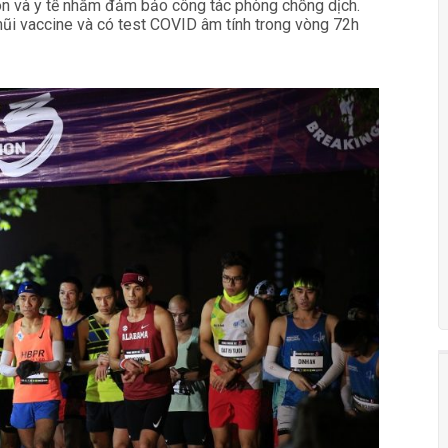
môn và y tế nhằm đảm bảo công tác phòng chống dịch.
mũi vaccine và có test COVID âm tính trong vòng 72h