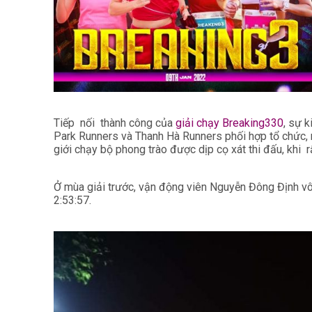
Tiếp nối thành công của
giải chạy Breaking330
, sự 
Park Runners và Thanh Hà Runners phối hợp tổ chức, n
giới chạy bộ phong trào được dịp cọ xát thi đấu, khi rấ
Ở mùa giải trước,
vận động viên Nguyễn Đông Định vô đ
2:53:57.