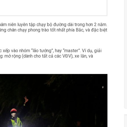
hâm niên luyên tập chạy bộ đường dài trong hơn 2 năm.
ng chân chạy phong trào tốt nhất phía Bắc, và đặc biệt
c xếp vào nhóm “lão tướng”, hay “master”. Ví dụ, giải
g: mở rộng (dành cho tất cả các VĐV), xe lăn, và