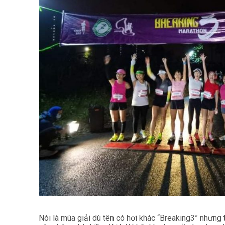
Nói là mùa giải dù tên có hơi khác “Breaking3” nhưng 