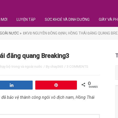
 MỚI
LUYỆN TẬP
SỨC KHOẺ VÀ DINH DƯỠNG
GIÀY VÀ PH
GOÀI NƯỚC »
ĐKVĐ NGUYỄN ĐÔNG ĐỊNH, HỒNG THÁI ĐĂNG QUANG BRE
i đăng quang Breaking3
chạy bộ trong và ngoài nước
/ By
chay365
/
3 COMMENTS
0
Share
Pin
SHARES
đã bảo vệ thành công ngôi vô địch nam, Hồng Thái