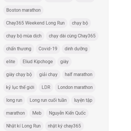
Boston marathon
Chay365 Weekend Long Run
chạy bộ
chạy bộ mùa dịch
chạy dài cùng Chay365
chấn thương
Covid-19
dinh dưỡng
elite
Eliud Kipchoge
giày
giày chạy bộ
giải chạy
half marathon
kỷ lục thế giới
LDR
London marathon
long run
Long run cuối tuần
luyện tập
marathon
Meb
Nguyễn Kiến Quốc
Nhật kí Long Run
nhật ký chay365