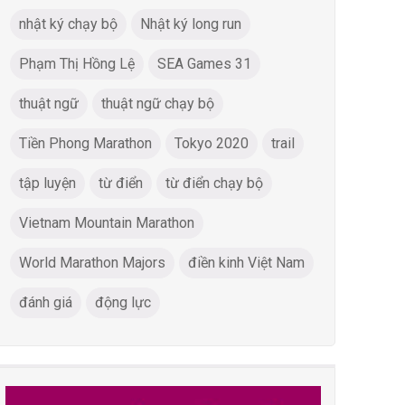
nhật ký chạy bộ
Nhật ký long run
Phạm Thị Hồng Lệ
SEA Games 31
thuật ngữ
thuật ngữ chạy bộ
Tiền Phong Marathon
Tokyo 2020
trail
tập luyện
từ điển
từ điển chạy bộ
Vietnam Mountain Marathon
World Marathon Majors
điền kinh Việt Nam
đánh giá
động lực