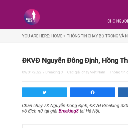
CHO NGƯỜI
YOU ARE HERE:
HOME »
THÔNG TIN CHẠY BỘ TRONG VÀ N
ĐKVĐ Nguyễn Đông Định, Hồng Thá
09/01/2022
/
Breaking 3
Các giải chạy Việt Nam
Thông tin 
Tweet
Share
Chân chạy 7X Nguyễn Đông Định, ĐKVĐ Breaking 330 
vô địch nữ tại giải
Breaking3
tại Hà Nội.