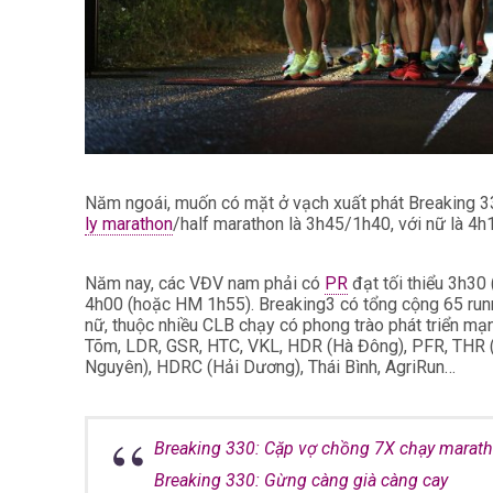
Năm ngoái, muốn có mặt ở vạch xuất phát Breaking 330
ly marathon
/half marathon là 3h45/1h40, với nữ là 4
Năm nay, các VĐV nam phải có
PR
đạt tối thiểu 3h30
4h00 (hoặc HM 1h55).
Breaking3 có tổng cộng 65 ru
nữ, thuộc nhiều CLB chạy có phong trào phát triển m
Tõm, LDR, GSR, HTC, VKL, HDR (Hà Đông), PFR, THR (
Nguyên), HDRC (Hải Dương), Thái Bình, AgriRun…
Breaking 330: Cặp vợ chồng 7X chạy marath
Breaking 330: Gừng càng già càng cay