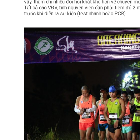
vậy, thậm chí nhiều đòi hỏi khắt khe hơn về chuyên 
Tất cả các VĐV, tình nguyện viên cần phải tiêm đủ 2 
trước khi diễn ra sự kiện (test nhanh hoặc PCR).